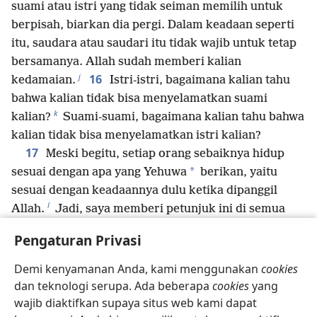
suami atau istri yang tidak seiman memilih untuk
berpisah, biarkan dia pergi. Dalam keadaan seperti
itu, saudara atau saudari itu tidak wajib untuk tetap
bersamanya. Allah sudah memberi kalian
j
16
kedamaian.
Istri-istri, bagaimana kalian tahu
bahwa kalian tidak bisa menyelamatkan suami
k
kalian?
Suami-suami, bagaimana kalian tahu bahwa
kalian tidak bisa menyelamatkan istri kalian?
17
Meski begitu, setiap orang sebaiknya hidup
*
sesuai dengan apa yang Yehuwa
berikan, yaitu
sesuai dengan keadaannya dulu ketika dipanggil
l
Allah.
Jadi, saya memberi petunjuk ini di semua
18
sidang jemaat.
Kalau seseorang sudah disunat
Pengaturan Privasi
m
ketika dipanggil,
dia sebaiknya tetap seperti itu,
dan kalau dia belum disunat ketika dipanggil, dia
Demi kenyamanan Anda, kami menggunakan
cookies
n
19
tidak usah disunat.
Disunat atau tidak, itu tidak
dan teknologi serupa. Ada beberapa
cookies
yang
o
penting.
Yang penting adalah menjalankan perintah
wajib diaktifkan supaya situs web kami dapat
p