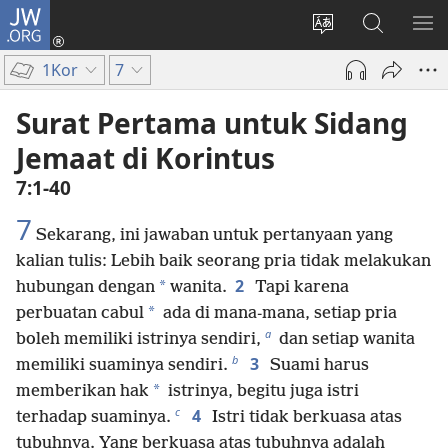
JW.ORG
Log
In
Ganti
Cari
TU
(terbuka
bahasa
di
ME
1Kor
7
di
situs
JW.ORG
window
Surat Pertama untuk Sidang
baru)
Jemaat di Korintus
7:1-40
7
Sekarang, ini jawaban untuk pertanyaan yang
kalian tulis: Lebih baik seorang pria tidak melakukan
2
*
hubungan dengan
wanita.
Tapi karena
*
perbuatan cabul
ada di mana-mana, setiap pria
a
boleh memiliki istrinya sendiri,
dan setiap wanita
b
3
memiliki suaminya sendiri.
Suami harus
*
memberikan hak
istrinya, begitu juga istri
c
4
terhadap suaminya.
Istri tidak berkuasa atas
tubuhnya. Yang berkuasa atas tubuhnya adalah