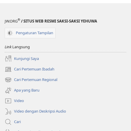
®
JW.ORG
/ SITUS WEB RESMI SAKSI-SAKSI YEHUWA
Pengaturan Tampilan
Link
Langsung
Kunjungi Saya
Cari Pertemuan Ibadah
(terbuka
di
Cari Pertemuan Regional
(terbuka
window
di
baru)
Apa yang Baru
window
baru)
Video
Video dengan Deskripsi Audio
Cari