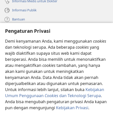
Informasi Medis untuk Dokter
Informasi Publik
Bantuan
Pengaturan Privasi
Sumbangan
(terbuka
di
Demi kenyamanan Anda, kami menggunakan
cookies
window
PERPUSTAKAAN ONLINE Menara Pengawal
dan teknologi serupa. Ada beberapa
cookies
yang
(terbuka
baru)
wajib diaktifkan supaya situs web kami dapat
di
®
JW Hub
window
beroperasi. Anda bisa memilih untuk menonaktifkan
(terbuka
baru)
di
atau mengaktifkan
cookies
tambahan, yang hanya
®
JW Library
window
akan kami gunakan untuk meningkatkan
baru)
kenyamanan Anda. Data Anda tidak akan pernah
Watchtower Library
diperjualbelikan atau digunakan untuk pemasaran.
Untuk informasi lebih lanjut, silakan buka
Kebijakan
Umum Penggunaan
Cookies
dan Teknologi Serupa
.
Anda bisa mengubah pengaturan privasi Anda kapan
Copyright
© 2026 Watch Tower Bible and Tract Society of Pennsylvania.
pun dengan mengunjungi
Kebijakan Privasi
.
SYARAT PENGGUNAAN
|
KEBIJAKAN PRIVASI
|
PENGATURAN PRIVASI