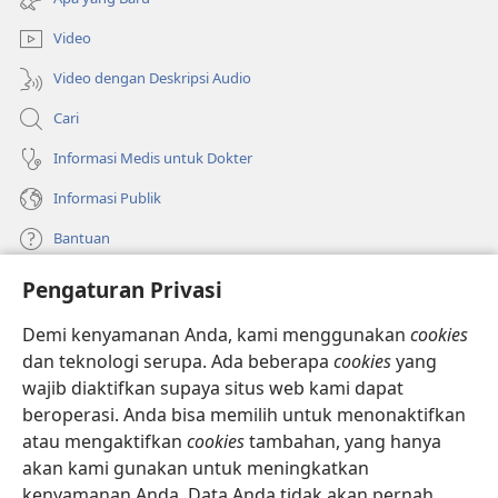
window
baru)
Video
Video dengan Deskripsi Audio
Cari
Informasi Medis untuk Dokter
Informasi Publik
Bantuan
Pengaturan Privasi
Sumbangan
(terbuka
di
Demi kenyamanan Anda, kami menggunakan
cookies
window
PERPUSTAKAAN ONLINE Menara Pengawal
dan teknologi serupa. Ada beberapa
cookies
yang
(terbuka
baru)
wajib diaktifkan supaya situs web kami dapat
di
®
JW Hub
window
beroperasi. Anda bisa memilih untuk menonaktifkan
(terbuka
baru)
di
atau mengaktifkan
cookies
tambahan, yang hanya
®
JW Library
window
akan kami gunakan untuk meningkatkan
baru)
kenyamanan Anda. Data Anda tidak akan pernah