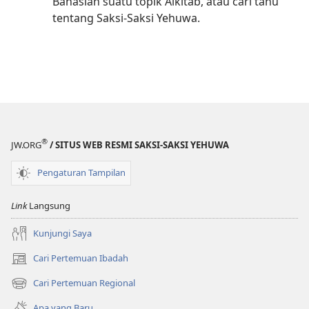
Bahaslah suatu topik Alkitab, atau cari tahu
tentang Saksi-Saksi Yehuwa.
®
JW.ORG
/ SITUS WEB RESMI SAKSI-SAKSI YEHUWA
Pengaturan Tampilan
Link
Langsung
Kunjungi Saya
Cari Pertemuan Ibadah
(terbuka
di
Cari Pertemuan Regional
(terbuka
window
di
baru)
Apa yang Baru