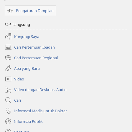
Pengaturan Tampilan
Link
Langsung
Kunjungi Saya
Cari Pertemuan Ibadah
(terbuka
di
Cari Pertemuan Regional
(terbuka
window
di
baru)
Apa yang Baru
window
baru)
Video
Video dengan Deskripsi Audio
Cari
Informasi Medis untuk Dokter
Informasi Publik
Bantuan