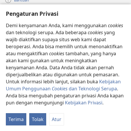
Pengaturan Privasi
Sumbangan
(terbuka
di
Demi kenyamanan Anda, kami menggunakan
cookies
window
PERPUSTAKAAN ONLINE Menara Pengawal
dan teknologi serupa. Ada beberapa
cookies
yang
(terbuka
baru)
wajib diaktifkan supaya situs web kami dapat
di
®
JW Hub
window
beroperasi. Anda bisa memilih untuk menonaktifkan
(terbuka
baru)
di
atau mengaktifkan
cookies
tambahan, yang hanya
®
JW Library
window
akan kami gunakan untuk meningkatkan
baru)
kenyamanan Anda. Data Anda tidak akan pernah
Watchtower Library
diperjualbelikan atau digunakan untuk pemasaran.
Untuk informasi lebih lanjut, silakan buka
Kebijakan
Umum Penggunaan
Cookies
dan Teknologi Serupa
.
Anda bisa mengubah pengaturan privasi Anda kapan
Copyright
© 2026 Watch Tower Bible and Tract Society of Pennsylvania.
pun dengan mengunjungi
Kebijakan Privasi
.
SYARAT PENGGUNAAN
|
KEBIJAKAN PRIVASI
|
PENGATURAN PRIVASI
Terima
Tolak
Atur