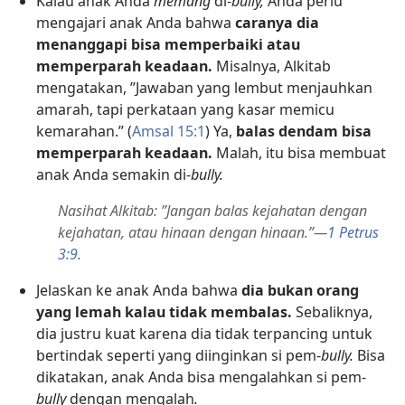
Kalau anak Anda
memang
di-
bully,
Anda perlu
mengajari anak Anda bahwa
caranya dia
menanggapi bisa memperbaiki atau
memperparah keadaan.
Misalnya, Alkitab
mengatakan, ”Jawaban yang lembut menjauhkan
amarah, tapi perkataan yang kasar memicu
kemarahan.” (
Amsal 15:1
) Ya,
balas dendam bisa
memperparah keadaan.
Malah, itu bisa membuat
anak Anda semakin di-
bully.
Nasihat Alkitab: ”Jangan balas kejahatan dengan
kejahatan, atau hinaan dengan hinaan.”​—
1 Petrus
3:9
.
Jelaskan ke anak Anda bahwa
dia bukan orang
yang lemah kalau tidak membalas.
Sebaliknya,
dia justru kuat karena dia tidak terpancing untuk
bertindak seperti yang diinginkan si pem-
bully.
Bisa
dikatakan, anak Anda bisa mengalahkan si pem-
bully
dengan mengalah
.