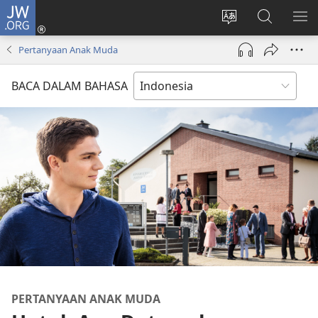
JW.ORG
Log
In
Ganti
Cari
TU
(terbuka
bahasa
di
ME
Pertanyaan Anak Muda
di
situs
JW.ORG
window
BACA DALAM BAHASA
baru)
PERTANYAAN ANAK MUDA