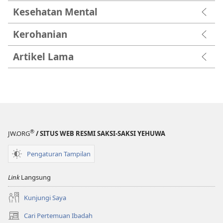
Kesehatan Mental
Kerohanian
Artikel Lama
®
JW.ORG
/ SITUS WEB RESMI SAKSI-SAKSI YEHUWA
Pengaturan Tampilan
Link
Langsung
Kunjungi Saya
Cari Pertemuan Ibadah
(terbuka