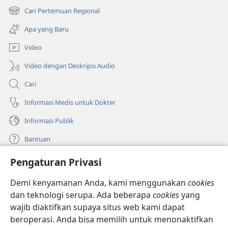
di
Cari Pertemuan Regional
(terbuka
window
di
baru)
Apa yang Baru
window
baru)
Video
Video dengan Deskripsi Audio
Cari
Informasi Medis untuk Dokter
Informasi Publik
Bantuan
Pengaturan Privasi
Sumbangan
(terbuka
di
Demi kenyamanan Anda, kami menggunakan
cookies
window
PERPUSTAKAAN ONLINE Menara Pengawal
dan teknologi serupa. Ada beberapa
cookies
yang
(terbuka
baru)
wajib diaktifkan supaya situs web kami dapat
di
®
JW Hub
window
beroperasi. Anda bisa memilih untuk menonaktifkan
(terbuka
baru)