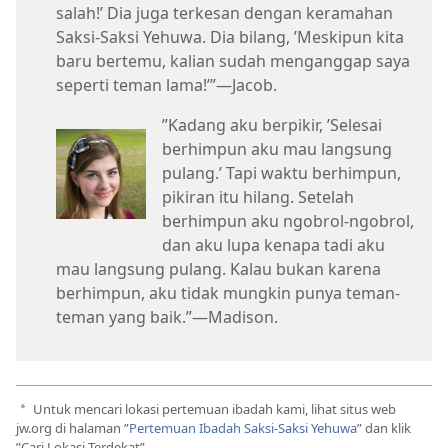
salah!’ Dia juga terkesan dengan keramahan
Saksi-Saksi Yehuwa. Dia bilang, ’Meskipun kita
baru bertemu, kalian sudah menganggap saya
seperti teman lama!’”​—Jacob.
”Kadang aku berpikir, ’Selesai
berhimpun aku mau langsung
pulang.’ Tapi waktu berhimpun,
pikiran itu hilang. Setelah
berhimpun aku ngobrol-ngobrol,
dan aku lupa kenapa tadi aku
mau langsung pulang. Kalau bukan karena
berhimpun, aku tidak mungkin punya teman-
teman yang baik.”​—Madison.
Untuk mencari lokasi pertemuan ibadah kami, lihat situs web
a
jw.org di halaman ”
Pertemuan Ibadah Saksi-Saksi Yehuwa
” dan klik
”Cari Lokasi Terdekat”.