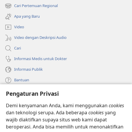
di
Cari Pertemuan Regional
(terbuka
window
di
baru)
Apa yang Baru
window
baru)
Video
Video dengan Deskripsi Audio
Cari
Informasi Medis untuk Dokter
Informasi Publik
Bantuan
Pengaturan Privasi
Sumbangan
(terbuka
di
Demi kenyamanan Anda, kami menggunakan
cookies
window
PERPUSTAKAAN ONLINE Menara Pengawal
dan teknologi serupa. Ada beberapa
cookies
yang
(terbuka
baru)
wajib diaktifkan supaya situs web kami dapat
di
®
JW Hub
window
beroperasi. Anda bisa memilih untuk menonaktifkan
(terbuka
baru)