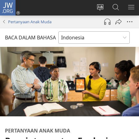
JW.ORG
Log
In
Ganti
Cari
TU
(terbuka
bahasa
di
ME
Pertanyaan Anak Muda
di
situs
JW.ORG
window
BACA DALAM BAHASA
baru)
PERTANYAAN ANAK MUDA