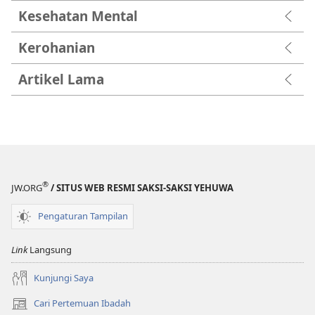
Kesehatan Mental
Kerohanian
Artikel Lama
®
JW.ORG
/ SITUS WEB RESMI SAKSI-SAKSI YEHUWA
Pengaturan Tampilan
Link
Langsung
Kunjungi Saya
Cari Pertemuan Ibadah
(terbuka