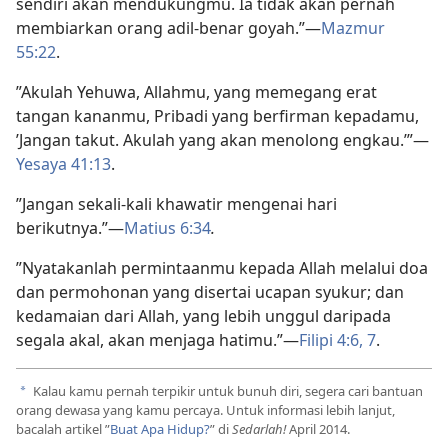
sendiri akan mendukungmu. Ia tidak akan pernah
membiarkan orang adil-benar goyah.”​—
Mazmur
55:22
.
”Akulah Yehuwa, Allahmu, yang memegang erat
tangan kananmu, Pribadi yang berfirman kepadamu,
’Jangan takut. Akulah yang akan menolong engkau.’”​—
Yesaya 41:13
.
”Jangan sekali-kali khawatir mengenai hari
berikutnya.”​—
Matius 6:34
.
”Nyatakanlah permintaanmu kepada Allah melalui doa
dan permohonan yang disertai ucapan syukur; dan
kedamaian dari Allah, yang lebih unggul daripada
segala akal, akan menjaga hatimu.”​—
Filipi 4:6, 7
.
Kalau kamu pernah terpikir untuk bunuh diri, segera cari bantuan
a
orang dewasa yang kamu percaya. Untuk informasi lebih lanjut,
bacalah artikel ”
Buat Apa Hidup?
” di
Sedarlah!
April 2014.