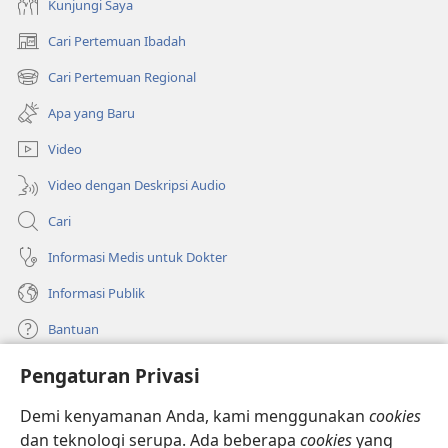
Kunjungi Saya
Cari Pertemuan Ibadah
(terbuka
di
Cari Pertemuan Regional
(terbuka
window
di
baru)
Apa yang Baru
window
baru)
Video
Video dengan Deskripsi Audio
Cari
Informasi Medis untuk Dokter
Informasi Publik
Bantuan
Pengaturan Privasi
Sumbangan
(terbuka
di
Demi kenyamanan Anda, kami menggunakan
cookies
window
PERPUSTAKAAN ONLINE Menara Pengawal
dan teknologi serupa. Ada beberapa
cookies
yang
(terbuka
baru)