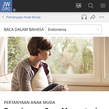
JW.ORG
Log
In
Ganti
Cari
TU
(terbuka
bahasa
di
ME
Pertanyaan Anak Muda
di
situs
JW.ORG
window
BACA DALAM BAHASA
baru)
PERTANYAAN ANAK MUDA