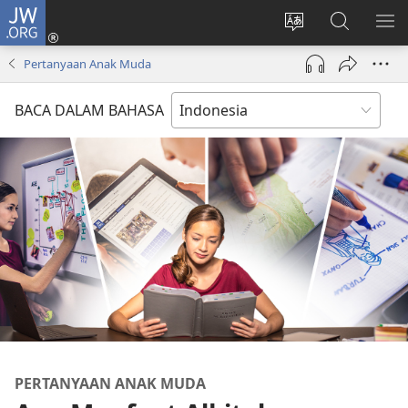
JW.ORG
Log
In
Ganti
Cari
TU
(terbuka
bahasa
di
ME
Pertanyaan Anak Muda
di
situs
JW.ORG
window
BACA DALAM BAHASA
baru)
PERTANYAAN ANAK MUDA