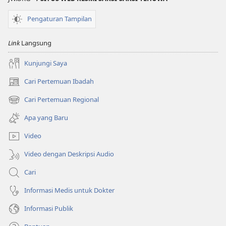
Pengaturan Tampilan
Link
Langsung
Kunjungi Saya
Cari Pertemuan Ibadah
(terbuka
di
Cari Pertemuan Regional
(terbuka
window
di
baru)
Apa yang Baru
window
baru)
Video
Video dengan Deskripsi Audio
Cari
Informasi Medis untuk Dokter
Informasi Publik