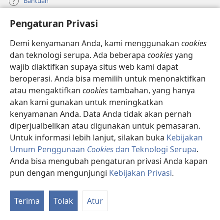
Bantuan
Pengaturan Privasi
Sumbangan
(terbuka
di
Demi kenyamanan Anda, kami menggunakan
cookies
window
PERPUSTAKAAN ONLINE Menara Pengawal
dan teknologi serupa. Ada beberapa
cookies
yang
(terbuka
baru)
wajib diaktifkan supaya situs web kami dapat
di
®
JW Hub
window
beroperasi. Anda bisa memilih untuk menonaktifkan
(terbuka
baru)
di
atau mengaktifkan
cookies
tambahan, yang hanya
®
JW Library
window
akan kami gunakan untuk meningkatkan
baru)
kenyamanan Anda. Data Anda tidak akan pernah
Watchtower Library
diperjualbelikan atau digunakan untuk pemasaran.
Untuk informasi lebih lanjut, silakan buka
Kebijakan
Umum Penggunaan
Cookies
dan Teknologi Serupa
.
Anda bisa mengubah pengaturan privasi Anda kapan
Copyright
© 2026 Watch Tower Bible and Tract Society of Pennsylvania.
pun dengan mengunjungi
Kebijakan Privasi
.
SYARAT PENGGUNAAN
|
KEBIJAKAN PRIVASI
|
PENGATURAN PRIVASI
Terima
Tolak
Atur