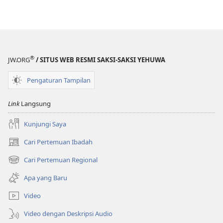
®
JW.ORG
/ SITUS WEB RESMI SAKSI-SAKSI YEHUWA
Pengaturan Tampilan
Link
Langsung
Kunjungi Saya
Cari Pertemuan Ibadah
(terbuka
di
Cari Pertemuan Regional
(terbuka
window
di
baru)
Apa yang Baru
window
baru)
Video
Video dengan Deskripsi Audio