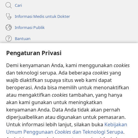
Cari
Informasi Medis untuk Dokter
Informasi Publik
Bantuan
Pengaturan Privasi
Sumbangan
(terbuka
di
Demi kenyamanan Anda, kami menggunakan
cookies
window
PERPUSTAKAAN ONLINE Menara Pengawal
dan teknologi serupa. Ada beberapa
cookies
yang
(terbuka
baru)
wajib diaktifkan supaya situs web kami dapat
di
®
JW Hub
window
beroperasi. Anda bisa memilih untuk menonaktifkan
(terbuka
baru)
di
atau mengaktifkan
cookies
tambahan, yang hanya
®
JW Library
window
akan kami gunakan untuk meningkatkan
baru)
kenyamanan Anda. Data Anda tidak akan pernah
Watchtower Library
diperjualbelikan atau digunakan untuk pemasaran.
Untuk informasi lebih lanjut, silakan buka
Kebijakan
Umum Penggunaan
Cookies
dan Teknologi Serupa
.