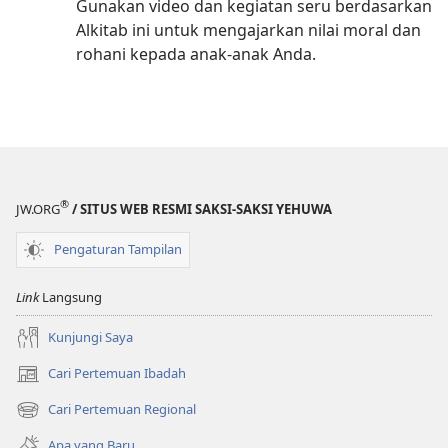
Gunakan video dan kegiatan seru berdasarkan
Alkitab ini untuk mengajarkan nilai moral dan
rohani kepada anak-anak Anda.
®
JW.ORG
/ SITUS WEB RESMI SAKSI-SAKSI YEHUWA
Pengaturan Tampilan
Link
Langsung
Kunjungi Saya
Cari Pertemuan Ibadah
(terbuka
di
Cari Pertemuan Regional
(terbuka
window
di
baru)
Apa yang Baru