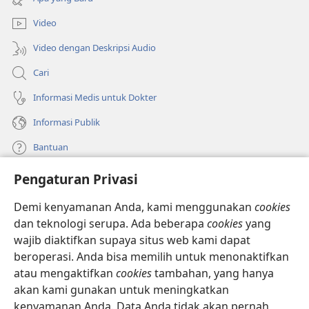
window
baru)
Video
Video dengan Deskripsi Audio
Cari
Informasi Medis untuk Dokter
Informasi Publik
Bantuan
Pengaturan Privasi
Sumbangan
(terbuka
di
Demi kenyamanan Anda, kami menggunakan
cookies
window
PERPUSTAKAAN ONLINE Menara Pengawal
dan teknologi serupa. Ada beberapa
cookies
yang
(terbuka
baru)
wajib diaktifkan supaya situs web kami dapat
di
®
JW Hub
window
beroperasi. Anda bisa memilih untuk menonaktifkan
(terbuka
baru)
di
atau mengaktifkan
cookies
tambahan, yang hanya
®
JW Library
window
akan kami gunakan untuk meningkatkan
baru)
kenyamanan Anda. Data Anda tidak akan pernah