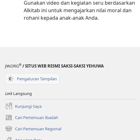
Gunakan video dan kegiatan seru berdasarkan
Alkitab ini untuk mengajarkan nilai moral dan
rohani kepada anak-anak Anda.
®
JW.ORG
/ SITUS WEB RESMI SAKSI-SAKSI YEHUWA
Pengaturan Tampilan
Link
Langsung
Kunjungi Saya
Cari Pertemuan Ibadah
(terbuka
di
Cari Pertemuan Regional
(terbuka
window
di
baru)
Apa yang Baru