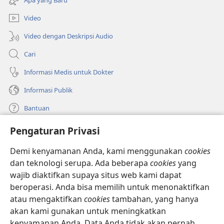
window
baru)
Video
Video dengan Deskripsi Audio
Cari
Informasi Medis untuk Dokter
Informasi Publik
Bantuan
Pengaturan Privasi
Sumbangan
(terbuka
di
Demi kenyamanan Anda, kami menggunakan
cookies
window
PERPUSTAKAAN ONLINE Menara Pengawal
dan teknologi serupa. Ada beberapa
cookies
yang
(terbuka
baru)
wajib diaktifkan supaya situs web kami dapat
di
®
JW Hub
window
beroperasi. Anda bisa memilih untuk menonaktifkan
(terbuka
baru)
di
atau mengaktifkan
cookies
tambahan, yang hanya
®
JW Library
window
akan kami gunakan untuk meningkatkan
baru)
kenyamanan Anda. Data Anda tidak akan pernah