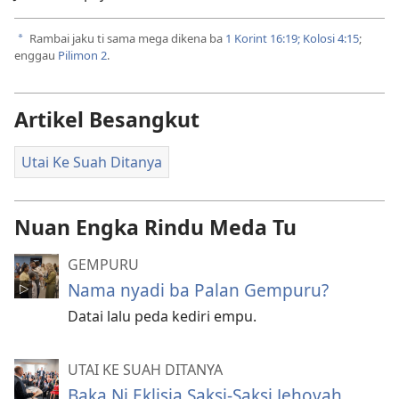
Rambai jaku ti sama mega dikena ba
1 Korint 16:19;
Kolosi 4:15
;
a
enggau
Pilimon 2
.
Artikel Besangkut
Utai Ke Suah Ditanya
Nuan Engka Rindu Meda Tu
GEMPURU
Nama nyadi ba Palan Gempuru?
Datai lalu peda kediri empu.
UTAI KE SUAH DITANYA
Baka Ni Eklisia Saksi-Saksi Jehovah