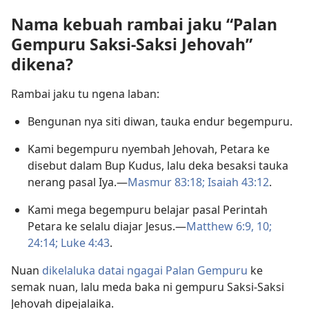
Nama kebuah rambai jaku “Palan
Gempuru Saksi-Saksi Jehovah”
dikena?
Rambai jaku tu ngena laban:
Bengunan nya siti diwan, tauka endur begempuru.
Kami begempuru nyembah Jehovah, Petara ke
disebut dalam Bup Kudus, lalu deka besaksi tauka
nerang pasal Iya.—
Masmur 83:18;
Isaiah 43:12
.
Kami mega begempuru belajar pasal Perintah
Petara ke selalu diajar Jesus.—
Matthew 6:9, 10;
24:14;
Luke 4:43
.
Nuan
dikelaluka datai ngagai Palan Gempuru
ke
semak nuan, lalu meda baka ni gempuru Saksi-Saksi
Jehovah dipejalaika.