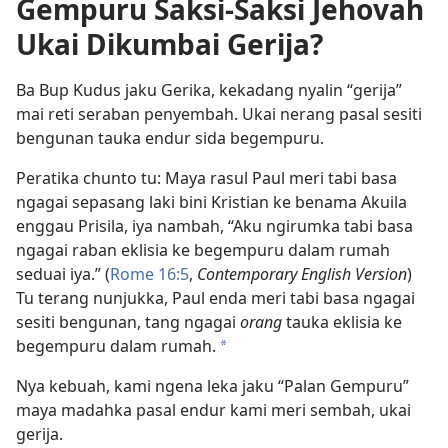
Gempuru Saksi-Saksi Jehovah
Ukai Dikumbai Gerija?
Ba Bup Kudus jaku Gerika, kekadang nyalin “gerija”
mai reti seraban penyembah. Ukai nerang pasal sesiti
bengunan tauka endur sida begempuru.
Peratika chunto tu: Maya rasul Paul meri tabi basa
ngagai sepasang laki bini Kristian ke benama Akuila
enggau Prisila, iya nambah, “Aku ngirumka tabi basa
ngagai raban eklisia ke begempuru dalam rumah
seduai iya.” (
Rome 16:5
,
Contemporary English Version
)
Tu terang nunjukka, Paul enda meri tabi basa ngagai
sesiti bengunan, tang ngagai
orang
tauka eklisia ke
begempuru dalam rumah.
a
Nya kebuah, kami ngena leka jaku “Palan Gempuru”
maya madahka pasal endur kami meri sembah, ukai
gerija.