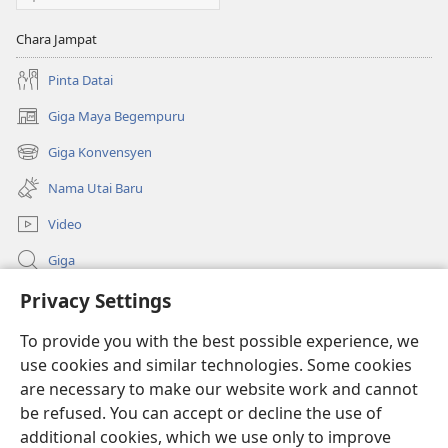
Chara Jampat
Pinta Datai
Giga Maya Begempuru
(opens
new
Giga Konvensyen
(opens
window)
new
Nama Utai Baru
window)
Video
Giga
Penerang Global
Privacy Settings
To provide you with the best possible experience, we
Duit Pemeri
(opens
use cookies and similar technologies. Some cookies
new
are necessary to make our website work and cannot
window)
Watchtower LIBRARI ONLINE
(opens
be refused. You can accept or decline the use of
new
additional cookies, which we use only to improve
®
JW Hub