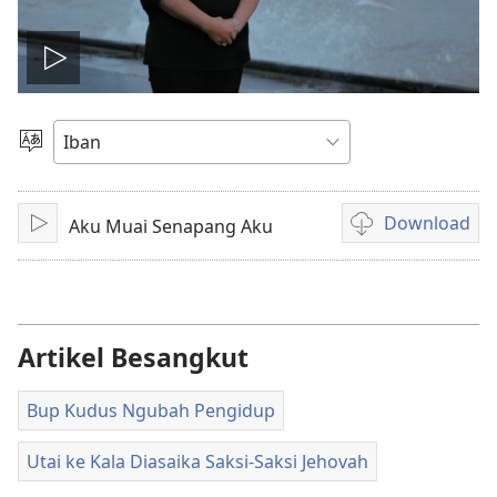
Play
video
Pilih
Jaku
Download
Aku Muai Senapang Aku
Pasang
Pilih
chara
download
video
Artikel Besangkut
Bup Kudus Ngubah Pengidup
Utai ke Kala Diasaika Saksi-Saksi Jehovah