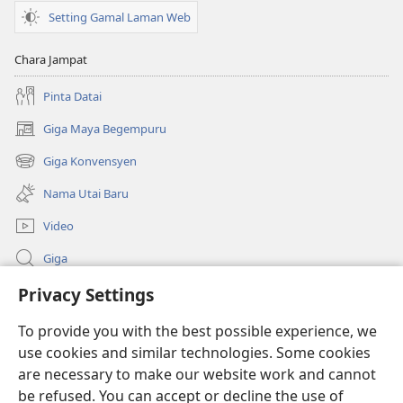
Setting Gamal Laman Web
Chara Jampat
Pinta Datai
Giga Maya Begempuru
(opens
new
Giga Konvensyen
(opens
window)
new
Nama Utai Baru
window)
Video
Giga
Penerang Global
Privacy Settings
To provide you with the best possible experience, we
Duit Pemeri
(opens
use cookies and similar technologies. Some cookies
new
are necessary to make our website work and cannot
window)
Watchtower LIBRARI ONLINE
(opens
be refused. You can accept or decline the use of