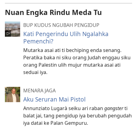
Nuan Engka Rindu Meda Tu
BUP KUDUS NGUBAH PENGIDUP
Kati Pengerindu Ulih Ngalahka
Pemenchi?
Mutarka asai ati ti bechiping enda senang.
Peratika baka ni siku orang Judah enggau siku
orang Palestin ulih mujur mutarka asai ati
seduai iya.
MENARA JAGA
Aku Seruran Mai Pistol
Annunziato Lugarà seiku ari raban
gangster
ti
balat jai, tang pengidup iya berubah pengudah
iya datai ke Palan Gempuru.