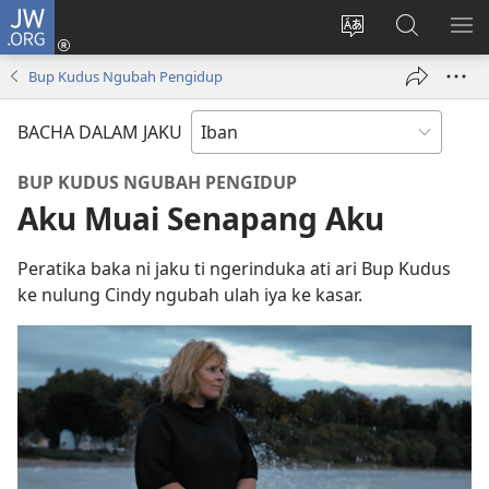
JW.ORG
Log
Masuk
Tukar
Giga
AY
(opens
bansa
JW.ORG
ME
Bup Kudus Ngubah Pengidup
new
jaku
window)
ba
BACHA DALAM JAKU
laman
web
BUP KUDUS NGUBAH PENGIDUP
Aku Muai Senapang Aku
Peratika baka ni jaku ti ngerinduka ati ari Bup Kudus
ke nulung Cindy ngubah ulah iya ke kasar.