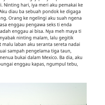
i. Ninting hari, iya meri aku pemakai ke
 Aku diau ba sebuah pondok ke digaga
rang. Orang ke ngelingi aku suah ngena
biasa enggau pengawa seks ti enda
dadah enggau ai bisa. Nya meh maya ti
nyabak ninting malam, lalu gegitik
t malu laban aku seranta sereta nadai
muai sampah pengelama tiga taun,
menua bukai dalam Mexico. Ba dia, aku
bungai enggau kapas, ngumpul tebu,