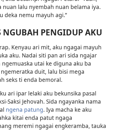
la nuan lalu nyembah nuan belama iya.
aku deka nemu mayuh agi.”
S NGUBAH PENGIDUP AKU
ap. Kenyau ari mit, aku ngagai mayuh
a aku. Nadai siti pan ari sida ngajar
h ngemuaska utai ke diguna aku ba
 ngemeratka duit, lalu bisi mega
h seks ti enda bemoral.
u ari ipar lelaki aku bekunsika pasal
aksi-Saksi Jehovah. Sida ngayanka nama
sal
ngena patung
. Iya macha ke aku
ahka kitai enda patut ngaga
Anang meremi ngagai engkeramba, tauka