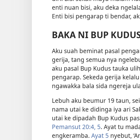
enti nuan bisi, aku deka ngela
Enti bisi pengarap ti bendar, 
BAKA NI BUP KUDU
Aku suah beminat pasal pengar
gerija, tang semua nya ngelebuk
aku pasal Bup Kudus tauka uli
pengarap. Sekeda gerija kelalu
ngawakka bala sida ngereja ula
Lebuh aku beumur 19 taun, seik
nama utai ke didinga iya ari S
utai ke dipadah Bup Kudus pa
Pemansut 20:4, 5
. Ayat tu mad
engkeramba.
Ayat 5
nyebut, ‘