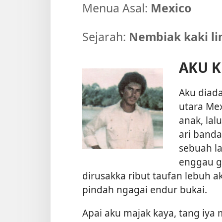
Menua Asal:
Mexico
Sejarah:
Nembiak kaki li
AKU K
Aku diad
utara Mex
anak, lal
ari banda
sebuah la
enggau ga
dirusakka ribut taufan lebuh a
pindah ngagai endur bukai.
Apai aku majak kaya, tang iya 