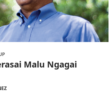
UP
erasai Malu Ngagai
NEZ