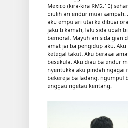
Mexico (kira-kira RM2.10) sehar
diulih ari endur muai sampah.
aku empu ari utai ke dibuai o
jaku ti kamah, lalu sida udah 
bemoral. Mayuh ari sida gian 
amat jai ba pengidup aku. Aku 
ketegal takut. Aku berasai ama
besekula. Aku diau ba endur 
nyentukka aku pindah ngagai 
bekereja ba ladang, ngumpul 
enggau ngetau kentang.