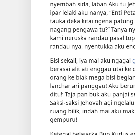
nyembah sida, laban Aku tu Je
ipar lelaki aku nanya, “Enti P
tauka deka kitai ngena patun
nagang pengawa tu?” Tanya ny
kami neruska randau pasal to
randau nya, nyentukka aku end
Bisi sekali, iya mai aku ngagai
berasai alit ati enggau utai ke
orang ke biak mega bisi begia
lanchar ari panggau! Aku berun
ditu!’ Taja pan buk aku panjai
Saksi-Saksi Jehovah agi ngelal
ruang bilik, indah mai aku m
gempuru!
Ketegal belajarka Bup Kudus e