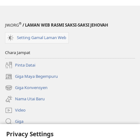
®
JW.ORG
/ LAMAN WEB RASMI SAKSI-SAKSI JEHOVAH
Setting Gamal Laman Web
Chara Jampat
Pinta Datai
Giga Maya Begempuru
(opens
new
Giga Konvensyen
(opens
window)
new
Nama Utai Baru
window)
Video
Giga
Privacy Settings
Penerang Global