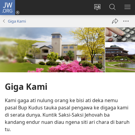
JW.ORG
Log
Masuk
Tukar
Giga
AY
(opens
bansa
JW.ORG
ME
Giga Kami
new
jaku
window)
ba
laman
web
Giga Kami
Kami gaga ati nulung orang ke bisi ati deka nemu
pasal Bup Kudus tauka pasal pengawa ke digaga kami
di serata dunya. Kuntik Saksi-Saksi Jehovah ba
kandang endur nuan diau ngena siti ari chara di baruh
tu.