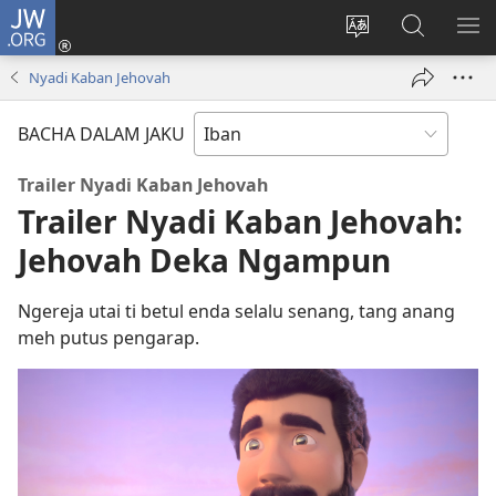
JW.ORG
Log
Masuk
Tukar
Giga
AY
(opens
bansa
JW.ORG
ME
Nyadi Kaban Jehovah
new
jaku
window)
ba
BACHA DALAM JAKU
laman
web
Trailer Nyadi Kaban Jehovah
Trailer Nyadi Kaban Jehovah:
Jehovah Deka Ngampun
Ngereja utai ti betul enda selalu senang, tang anang
meh putus pengarap.