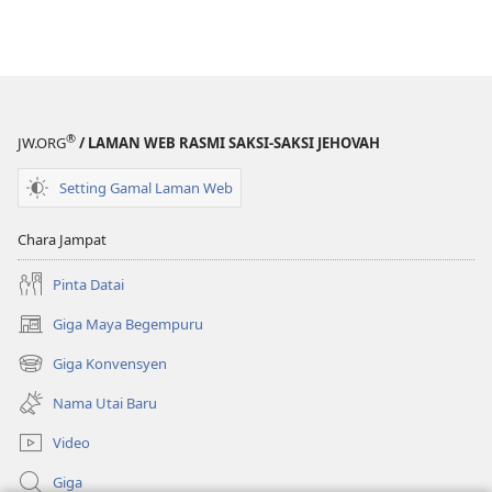
®
JW.ORG
/ LAMAN WEB RASMI SAKSI-SAKSI JEHOVAH
Setting Gamal Laman Web
Chara Jampat
Pinta Datai
Giga Maya Begempuru
(opens
new
Giga Konvensyen
(opens
window)
new
Nama Utai Baru
window)
Video
Giga