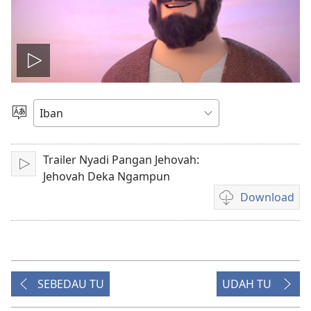
Play
video
Pilih
Jaku
Trailer Nyadi Pangan Jehovah:
Pasang
Jehovah Deka Ngampun
Download
Pilih
chara
download
video
SEBEDAU TU
UDAH TU