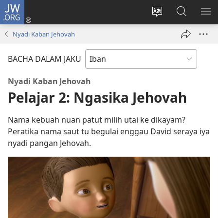
JW.ORG
Log
Masuk
Tukar
Giga
AY
(opens
bansa
JW.ORG
ME
Nyadi Kaban Jehovah
new
jaku
window)
ba
BACHA DALAM JAKU
laman
web
Nyadi Kaban Jehovah
Pelajar 2: Ngasika Jehovah
Nama kebuah nuan patut milih utai ke dikayam?
Peratika nama saut tu begulai enggau David seraya iya
nyadi pangan Jehovah.