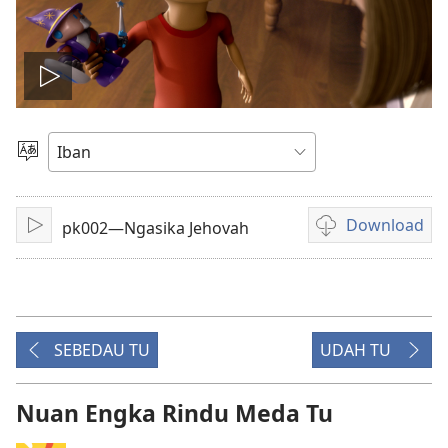
Play
video
Pilih
Jaku
Download
pk002—Ngasika Jehovah
Pasang
Pilih
chara
download
video
SEBEDAU TU
UDAH TU
Nuan Engka Rindu Meda Tu