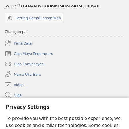
®
JW.ORG
/ LAMAN WEB RASMI SAKSI-SAKSI JEHOVAH
Setting Gamal Laman Web
Chara Jampat
Pinta Datai
Giga Maya Begempuru
(opens
new
Giga Konvensyen
(opens
window)
new
Nama Utai Baru
window)
Video
Giga
Penerang Global
Privacy Settings
To provide you with the best possible experience, we
Duit Pemeri
(opens
use cookies and similar technologies. Some cookies
new