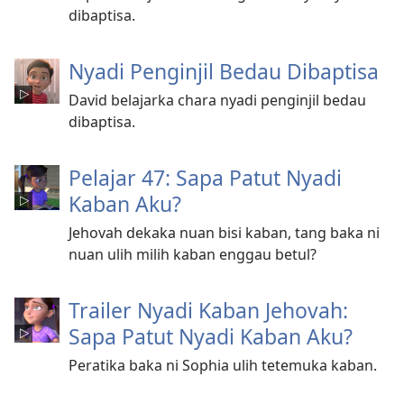
dibaptisa.
Nyadi Penginjil Bedau Dibaptisa
David belajarka chara nyadi penginjil bedau
dibaptisa.
Pelajar 47: Sapa Patut Nyadi
Kaban Aku?
Jehovah dekaka nuan bisi kaban, tang baka ni
nuan ulih milih kaban enggau betul?
Trailer Nyadi Kaban Jehovah:
Sapa Patut Nyadi Kaban Aku?
Peratika baka ni Sophia ulih tetemuka kaban.