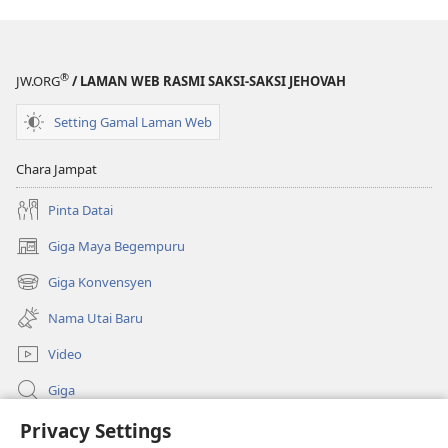
®
JW.ORG
/ LAMAN WEB RASMI SAKSI-SAKSI JEHOVAH
Setting Gamal Laman Web
Chara Jampat
Pinta Datai
Giga Maya Begempuru
(opens
new
Giga Konvensyen
(opens
window)
new
Nama Utai Baru
window)
Video
Giga
Penerang Global
Privacy Settings