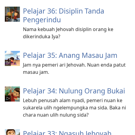
Pelajar 36: Disiplin Tanda
Pengerindu
Nama kebuah Jehovah disiplin orang ke
dikerinduka Iya?
Pelajar 35: Anang Masau Jam
Jam nya pemeri ari Jehovah. Nuan enda patut
masau jam.
Pelajar 34: Nulung Orang Bukai
Lebuh penusah alam nyadi, pemeri nuan ke
sukarela ulih ngelempungka ma sida. Baka ni
chara nuan ulih nulung sida?
Pelajar 33: Ngasuh Jehovah