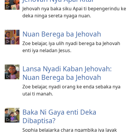
Jehovah nya baka siku Apai ti bepengerindu ke
deka ninga sereta nyaga nuan.
Nuan Berega ba Jehovah
Zoe belajar, iya ulih nyadi berega ba Jehovah
enti iya neladan Jesus.
Lansa Nyadi Kaban Jehovah:
Nuan Berega ba Jehovah
Zoe belajar, nyadi orang ke enda sebaka nya
utai ti manah.
Baka Ni Gaya enti Deka
Dibaptisa?
Sophia belajarka chara ngambika iya layak