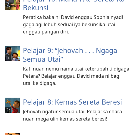
Bekunsi
Peratika baka ni David enggau Sophia nyadi
gaga agi lebuh seduai iya bekunsika utai
enggau pangan diri.
Pelajar 9: “Jehovah . . . Ngaga
Semua Utai”
Kati nuan nemu nama utai keterubah ti digaga
Petara? Belajar enggau David meda ni bagi
utai ke digaga.
Pelajar 8: Kemas Sereta Beresi
Jehovah ngatur semua utai. Pelajarka chara
nuan mega ulih kemas sereta beresi!