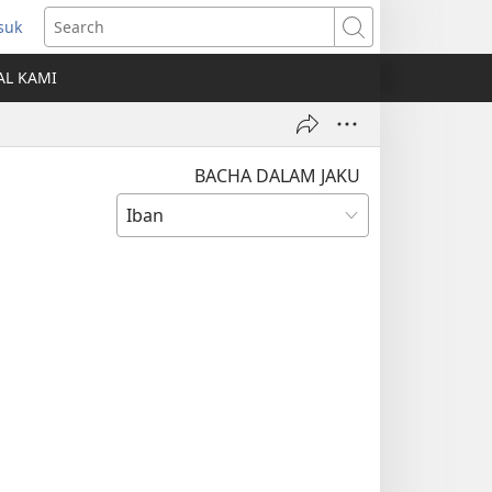
suk
ns
Search
AL KAMI
dow)
BACHA DALAM JAKU