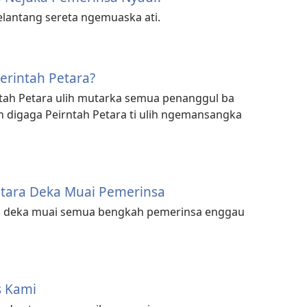
gelantang sereta ngemuaska ati.
rintah Petara?
tah Petara ulih mutarka semua penanggul ba
h digaga Peirntah Petara ti ulih ngemansangka
tara Deka Muai Pemerinsa
ra deka muai semua bengkah pemerinsa enggau
s Kami