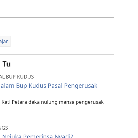
chara
download
video
ajar
 Tu
SAL BUP KUDUS
 Dalam Bup Kudus Pasal Pengerusak
a? Kati Petara deka nulung mansa pengerusak
NGS
 Nejuka Pemerinsa Nyadi?