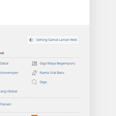
Setting Gamal Laman Web
pat
 Datai
Giga Maya Begempuru
(opens
new
 Konvensyen
Nama Utai Baru
window)
o
Giga
ang Global
 Pemeri