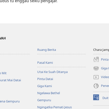
udus tu enggau seiku pengajar.
OVAH
Ruang Berita
Chara Jam
Pinta
Pasal Kami
Giga
(opens
Utai Ke Suah Ditanya
p Mit
new
Vide
Pinta Datai
window)
Surat Mai Datai
Pener
Giga Kami
Ngelawa Bethel
Duit
Gempuru
(opens
Kena Gempuru
new
Ngingatka Pemati Jesus