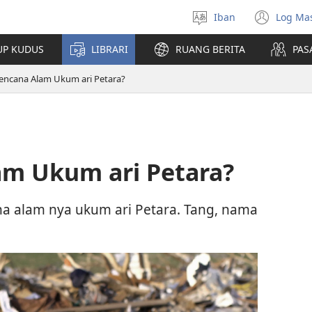
Iban
Log Ma
Pilih
(ope
bansa
new
UP KUDUS
LIBRARI
RUANG BERITA
PAS
jaku
win
Bencana Alam Ukum ari Petara?
am Ukum ari Petara?
 alam nya ukum ari Petara. Tang, nama