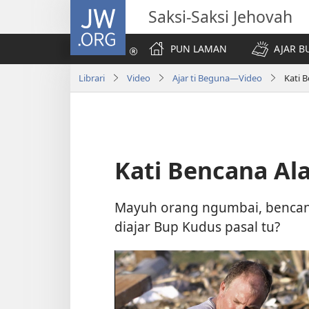
JW.ORG
Saksi-Saksi Jehovah
PUN LAMAN
AJAR B
Librari
Video
Ajar ti Beguna—Video
Kati 
Kati Bencana Al
Mayuh orang ngumbai, bencana
diajar Bup Kudus pasal tu?