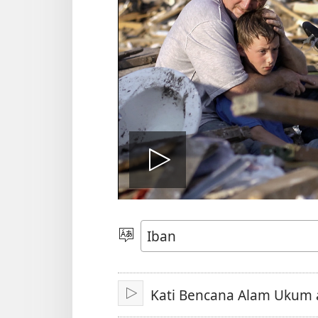
Play
video
Pilih
Jaku
Kati Bencana Alam Ukum a
Pasang