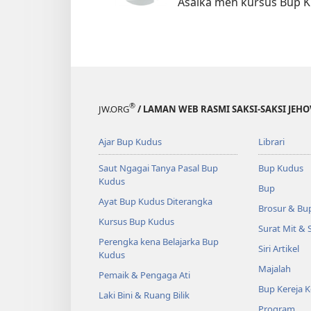
Asaika meh kursus Bup K
®
JW.ORG
/ LAMAN WEB RASMI SAKSI-SAKSI JEH
Ajar Bup Kudus
Librari
Saut Ngagai Tanya Pasal Bup
Bup Kudus
Kudus
Bup
Ayat Bup Kudus Diterangka
Brosur & Bu
Kursus Bup Kudus
Surat Mit & 
Perengka kena Belajarka Bup
Siri Artikel
Kudus
Majalah
Pemaik & Pengaga Ati
Bup Kereja 
Laki Bini & Ruang Bilik
Program