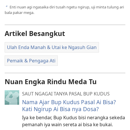
Enti nuan agi ngasaika diri tusah ngetu ngirup, uji minta tulung ari
b
bala pakar mega.
Artikel Besangkut
Ulah Enda Manah & Utai ke Ngasuh Gian
Pemaik & Pengaga Ati
Nuan Engka Rindu Meda Tu
SAUT NGAGAI TANYA PASAL BUP KUDUS
Nama Ajar Bup Kudus Pasal Ai Bisa?
Kati Ngirup Ai Bisa nya Dosa?
Iya ke bendar, Bup Kudus bisi nerangka sekeda
pemanah iya wain sereta ai bisa ke bukai.