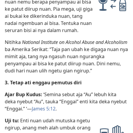
nuan nemu berapa penyampau ai bisa
ke patut diirup nuan. Pia mega, uji giga
ai bukai ke dikerinduka nuan, tang
nadai ngembuan ai bisa. Tentuka nuan
seruran bisi ai nya dalam rumah.
Nitihka
National Institute on Alcohol Abuse and Alcoholism
ba Amerika Serikat: “Taja pan ubah ke digaga nuan nya
mimit aja, tang nya ngasuh nuan ngurangka
penyampau ai bisa ke patut diirup nuan. Dini nemu,
dudi hari nuan ulih ngetu gian ngirup.”
3. Tetap ati enggau pemutus diri
Ajar Bup Kudus:
‘Semina sebut aja “Au” lebuh kita
deka nyebut “Au”, tauka “Enggai” enti kita deka nyebut
“Enggai.” ‘—
James 5:12
.
Uji tu:
Enti nuan udah mutuska ngetu
ngirup, anang meh alah umbuk orang