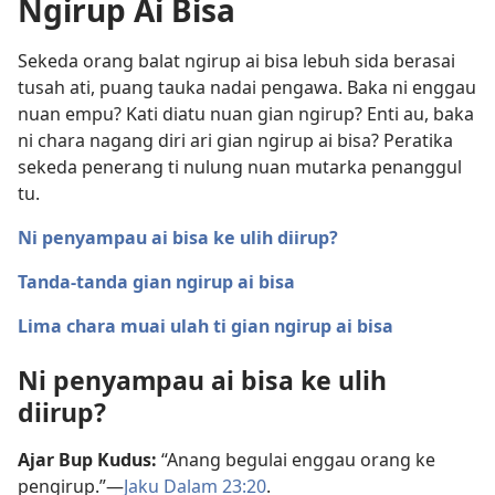
Ngirup Ai Bisa
Sekeda orang balat ngirup ai bisa lebuh sida berasai
tusah ati, puang tauka nadai pengawa. Baka ni enggau
nuan empu? Kati diatu nuan gian ngirup? Enti au, baka
ni chara nagang diri ari gian ngirup ai bisa? Peratika
sekeda penerang ti nulung nuan mutarka penanggul
tu.
Ni penyampau ai bisa ke ulih diirup?
Tanda-tanda gian ngirup ai bisa
Lima chara muai ulah ti gian ngirup ai bisa
Ni penyampau ai bisa ke ulih
diirup?
Ajar Bup Kudus:
“Anang begulai enggau orang ke
pengirup.”—
Jaku Dalam 23:20
.