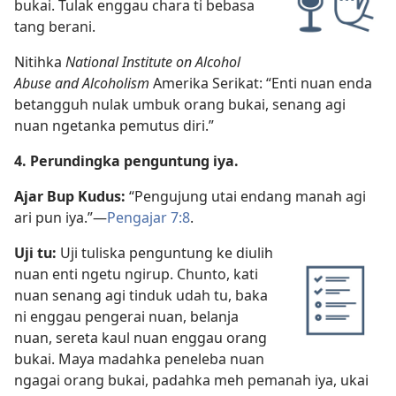
bukai. Tulak enggau chara ti bebasa
tang berani.
Nitihka
National Institute on Alcohol
Abuse and Alcoholism
Amerika Serikat: “Enti nuan enda
betangguh nulak umbuk orang bukai, senang agi
nuan ngetanka pemutus diri.”
4. Perundingka penguntung iya.
Ajar Bup Kudus:
“Pengujung utai endang manah agi
ari pun iya.”—
Pengajar 7:8
.
Uji tu:
Uji tuliska penguntung ke diulih
nuan enti ngetu ngirup. Chunto, kati
nuan senang agi tinduk udah tu, baka
ni enggau pengerai nuan, belanja
nuan, sereta kaul nuan enggau orang
bukai. Maya madahka peneleba nuan
ngagai orang bukai, padahka meh pemanah iya, ukai