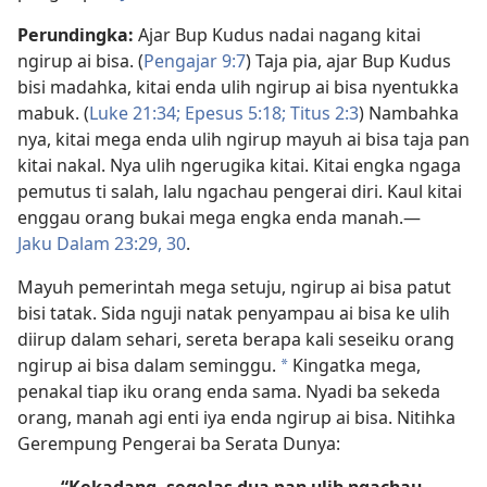
Perundingka:
Ajar Bup Kudus nadai nagang kitai
ngirup ai bisa. (
Pengajar 9:7
) Taja pia, ajar Bup Kudus
bisi madahka, kitai enda ulih ngirup ai bisa nyentukka
mabuk. (
Luke 21:34;
Epesus 5:18;
Titus 2:3
) Nambahka
nya, kitai mega enda ulih ngirup mayuh ai bisa taja pan
kitai nakal. Nya ulih ngerugika kitai. Kitai engka ngaga
pemutus ti salah, lalu ngachau pengerai diri. Kaul kitai
enggau orang bukai mega engka enda manah.—
Jaku Dalam 23:29, 30
.
Mayuh pemerintah mega setuju, ngirup ai bisa patut
bisi tatak. Sida nguji natak penyampau ai bisa ke ulih
diirup dalam sehari, sereta berapa kali seseiku orang
ngirup ai bisa dalam seminggu.
Kingatka mega,
a
penakal tiap iku orang enda sama. Nyadi ba sekeda
orang, manah agi enti iya enda ngirup ai bisa. Nitihka
Gerempung Pengerai ba Serata Dunya: