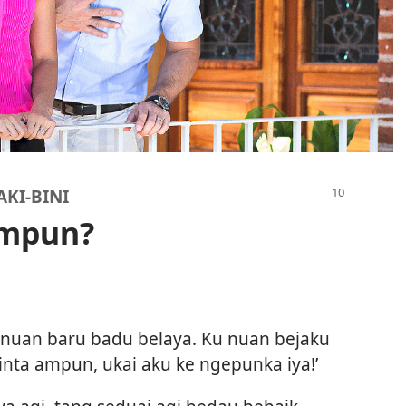
AKI-BINI
Ampun?
nuan baru badu belaya. Ku nuan bejaku
nta ampun, ukai aku ke ngepunka iya!’