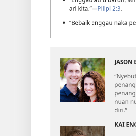
ari kita.”—
Pilipi 2:3
.
“Bebaik enggau naka p
JASON
“Nyebut
penangg
penangg
nuan n
diri.”
KAI EN