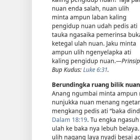
nuan enda salah, nuan ulih
minta ampun laban kaling
pengidup nuan udah pedis ati
tauka ngasaika pemerinsa buk
ketegal ulah nuan. Jaku minta
ampun ulih ngenyelapka ati
kaling pengidup nuan.
—Prinsip
Bup Kudus:
Luke 6:31
.
Berundingka ruang bilik nuan
Anang ngumbai minta ampun n
nunjukka nuan menang ngetank
mengkang pedis ati “baka dindi
Dalam 18:19
. Tu engka ngasuh 
ulah ke baka nya lebuh belaya
ulih nagang laya nyadi besai a