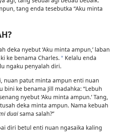
a agi, tang seduai agi bedau bebaik.
pun, tang enda tesebutka “Aku minta
AH?
ah deka nyebut ‘Aku minta ampun,’ laban
laki ke benama Charles.
Kelalu enda
*
lu ngaku penyalah diri.
 nuan patut minta ampun enti nuan
 bini ke benama Jill madahka: “Lebuh
 senang nyebut ‘Aku minta ampun.’ Tang,
h, tusah deka minta ampun. Nama kebuah
mi duai
sama salah?”
 diri betul enti nuan ngasaika kaling