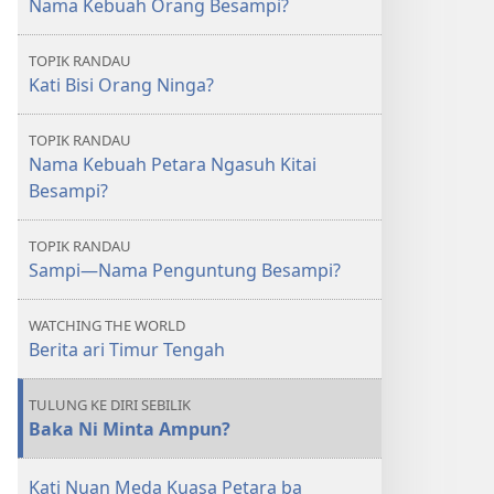
Nama Kebuah Orang Besampi?
Penguntung
Enti
TOPIK RANDAU
Besampi?
Kati Bisi Orang Ninga?
TOPIK RANDAU
Nama Kebuah Petara Ngasuh Kitai
Besampi?
TOPIK RANDAU
Sampi—Nama Penguntung Besampi?
WATCHING THE WORLD
Berita ari Timur Tengah
TULUNG KE DIRI SEBILIK
Baka Ni Minta Ampun?
Kati Nuan Meda Kuasa Petara ba