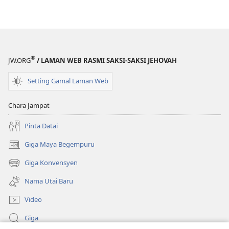
—
Chara
Nyeliah
®
JW.ORG
/ LAMAN WEB RASMI SAKSI-SAKSI JEHOVAH
Setting Gamal Laman Web
Chara Jampat
Pinta Datai
Giga Maya Begempuru
(opens
new
Giga Konvensyen
(opens
window)
new
Nama Utai Baru
window)
Video
Giga