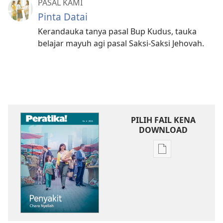
PASAL KAMI
Pinta Datai
Kerandauka tanya pasal Bup Kudus, tauka
belajar mayuh agi pasal Saksi-Saksi Jehovah.
PILIH FAIL KENA
DOWNLOAD
Chara
download
litaricha
elektronik
PERATIKA!
Penyakit