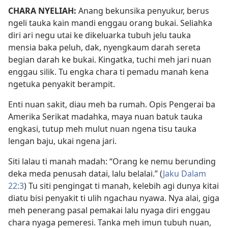
CHARA NYELIAH:
Anang bekunsika penyukur, berus
ngeli tauka kain mandi enggau orang bukai. Seliahka
diri ari negu utai ke dikeluarka tubuh jelu tauka
mensia baka peluh, dak, nyengkaum darah sereta
begian darah ke bukai. Kingatka, tuchi meh jari nuan
enggau silik. Tu engka chara ti pemadu manah kena
ngetuka penyakit berampit.
Enti nuan sakit, diau meh ba rumah. Opis Pengerai ba
Amerika Serikat madahka, maya nuan batuk tauka
engkasi, tutup meh mulut nuan ngena tisu tauka
lengan baju, ukai ngena jari.
Siti lalau ti manah madah: “Orang ke nemu berunding
deka meda penusah datai, lalu belalai.” (
Jaku Dalam
22:3
) Tu siti pengingat ti manah, kelebih agi dunya kitai
diatu bisi penyakit ti ulih ngachau nyawa. Nya alai, giga
meh penerang pasal pemakai lalu nyaga diri enggau
chara nyaga pemeresi. Tanka meh imun tubuh nuan,