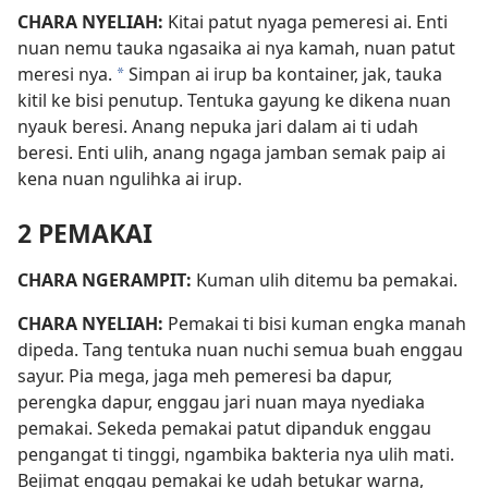
CHARA NYELIAH:
Kitai patut nyaga pemeresi ai. Enti
nuan nemu tauka ngasaika ai nya kamah, nuan patut
meresi nya.
Simpan ai irup ba kontainer, jak, tauka
a
kitil ke bisi penutup. Tentuka gayung ke dikena nuan
nyauk beresi. Anang nepuka jari dalam ai ti udah
beresi. Enti ulih, anang ngaga jamban semak paip ai
kena nuan ngulihka ai irup.
2 PEMAKAI
CHARA NGERAMPIT:
Kuman ulih ditemu ba pemakai.
CHARA NYELIAH:
Pemakai ti bisi kuman engka manah
dipeda. Tang tentuka nuan nuchi semua buah enggau
sayur. Pia mega, jaga meh pemeresi ba dapur,
perengka dapur, enggau jari nuan maya nyediaka
pemakai. Sekeda pemakai patut dipanduk enggau
pengangat ti tinggi, ngambika bakteria nya ulih mati.
Bejimat enggau pemakai ke udah betukar warna,