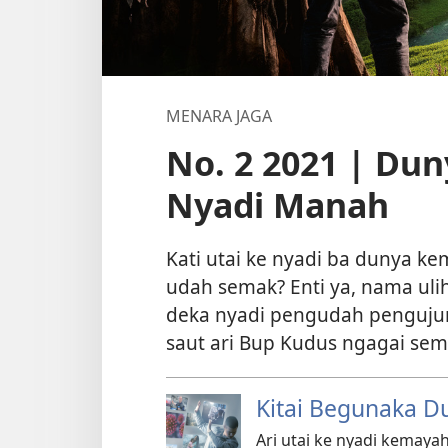
MENARA JAGA
No. 2 2021 | Du
Nyadi Manah
Kati utai ke nyadi ba dunya 
udah semak? Enti ya, nama uli
deka nyadi pengudah pengujun
saut ari Bup Kudus ngagai sem
Kitai Begunaka D
Ari utai ke nyadi kemaya