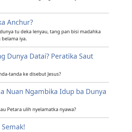
ka Anchur?
dunya tu deka lenyau, tang pan bisi madahka
belama iya.
 Dunya Datai? Peratika Saut
anda-tanda ke disebut Jesus?
aga Nuan Ngambika Idup ba Dunya
ggau Petara ulih nyelamatka nyawa?
 Semak!