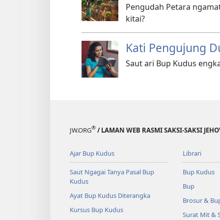
Pengudah Petara ngamat
kitai?
Kati Pengujung 
Saut ari Bup Kudus engk
®
JW.ORG
/ LAMAN WEB RASMI SAKSI-SAKSI JEH
Ajar Bup Kudus
Librari
Saut Ngagai Tanya Pasal Bup
Bup Kudus
Kudus
Bup
Ayat Bup Kudus Diterangka
Brosur & Bu
Kursus Bup Kudus
Surat Mit & 