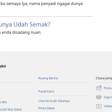
ka semaya Iya, nama penyadi ngagai dunya
Dunya Udah Semak?
a enda disadang nuan.
OVAH
Ruang Berita
Chara Jam
Pinta
Pasal Kami
Giga
(opens
Utai Ke Suah Ditanya
p Mit
new
Vide
Pinta Datai
window)
Surat Mai Datai