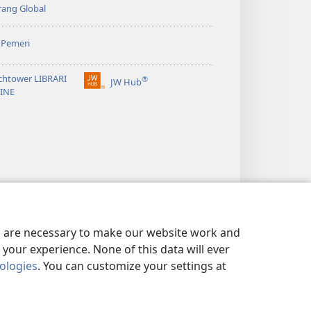
ang Global
 Pemeri
chtower LIBRARI
®
JW Hub
(opens
INE
new
window)
es are necessary to make our website work and
your experience. None of this data will ever
nologies
. You can customize your settings at
NG DIRI
|
PRIVACY SETTINGS