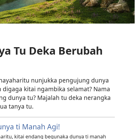
nya Tu Deka Berubah
kemayaharitu nunjukka pengujung dunya
h digaga kitai ngambika selamat? Nama
g dunya tu? Majalah tu deka nerangka
ua tanya tu.
unya ti Manah Agi!
haritu, kitai endang begunaka dunya ti manah