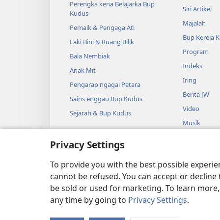
Perengka kena Belajarka Bup
Siri Artikel
Kudus
Majalah
Pemaik & Pengaga Ati
Bup Kereja 
Laki Bini & Ruang Bilik
Program
Bala Nembiak
Indeks
Anak Mit
Iring
Pengarap ngagai Petara
Berita JW
Sains enggau Bup Kudus
Video
Sejarah & Bup Kudus
Musik
Audio Dram
Privacy Settings
Macha Bup 
Dramatik
To provide you with the best possible experi
cannot be refused. You can accept or decline 
be sold or used for marketing. To learn more
any time by going to
Privacy Settings
.
Copyright
© 2026 Watch Tower B