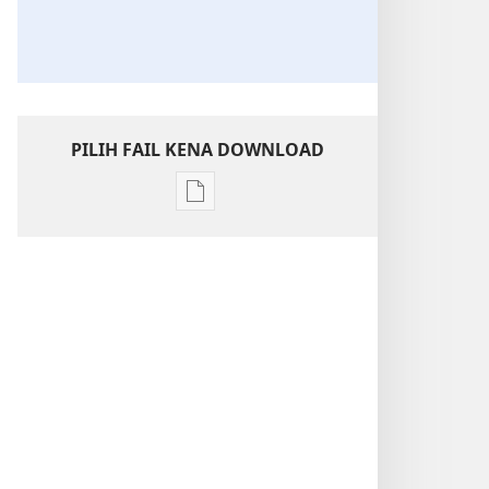
PILIH FAIL KENA DOWNLOAD
Chara
download
litaricha
elektronik
MENARA
JAGA
Dunya
Tu
Deka
Berubah
Nyadi