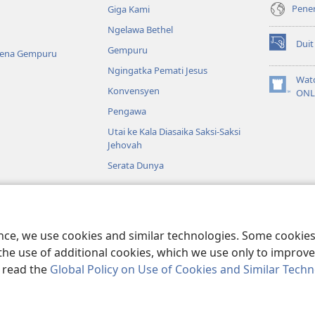
Pener
Giga Kami
Ngelawa Bethel
Duit
Gempuru
(opens
Kena Gempuru
new
Ngingatka Pemati Jesus
window)
Wat
Konvensyen
(opens
ONL
new
Pengawa
window)
Utai ke Kala Diasaika Saksi-Saksi
Jehovah
Serata Dunya
a
Kudus enggau
ence, we use cookies and similar technologies. Some cooki
the use of additional cookies, which we use only to improve 
, read the
Global Policy on Use of Cookies and Similar Tech
ible and Tract Society of Pennsylvania.
SYARAT NGENA
|
POLISI PENERA