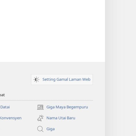
Setting Gamal Laman Web
pat
 Datai
Giga Maya Begempuru
(opens
new
 Konvensyen
Nama Utai Baru
window)
o
Giga