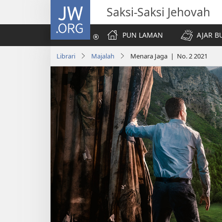
JW.ORG
Saksi-Saksi Jehovah
PUN LAMAN
AJAR B
Librari
Majalah
Menara Jaga | No. 2 2021