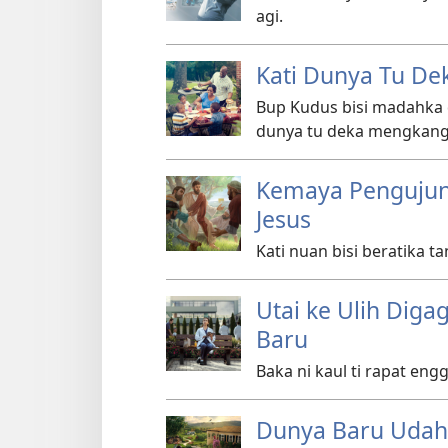
agi.
Kati Dunya Tu De
Bup Kudus bisi madahka 
dunya tu deka mengkang 
Kemaya Pengujung
Jesus
Kati nuan bisi beratika t
Utai ke Ulih Dig
Baru
Baka ni kaul ti rapat en
Dunya Baru Udah