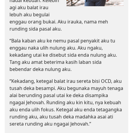
nadai kebuah. Kelebih
agi aku balat irau
lebuh aku begulai
enggau orang bukai. Aku irauka, nama meh
runding sida pasal aku.
“Bala kaban aku ke nemu pasal penyakit aku tu
enggau naka ulih nulung aku. Aku ngaku,
kekadang utai ke disebut sida enda nulung aku.
Tang aku amat beterima kasih laban sida
bebendar deka nulung aku.
“Kekadang, ketegal balat irau sereta bisi OCD, aku
tusah deka besampi. Aku begunaka mayuh tenaga
alai berunding pasal utai ke deka disampika
ngagai Jehovah. Runding aku kin kitu, nya kebuah
aku enda ulih fokus. Ketegal aku enda tetagangka
runding aku, aku tusah deka madahka asai ati
sereta runding aku ngagai Jehovah.”