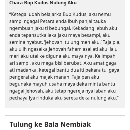
Chara Bup Kudus Nulung Aku
“Ketegal udah belajarka Bup Kudus, aku nemu
sampi ngagai Petara enda ibuh panjai tauka
ngembuan jaku ti bebungai. Kekadang lebuh aku
enda tepansutka leka jaku maya besampi, aku
semina nyebut, ‘Jehovah, tulung meh aku.’ Taja pia,
aku ulih ngasaika Jehovah faham asai ati aku, lalu
meri aku utai ke diguna aku maya nya. Kelimpah
ari sampi, aku mega bisi berubat. Aku amat gaga
ati madahka, ketegal bantu dua iti pekara tu, gaya
pengerai aku majak manah. Taja pan aku
begunaka mayuh usaha maya deka minta bantu
ngagai Jehovah, aku tetap ngereja nya laban aku
pechaya Iya rinduka aku sereta deka nulung aku.”
Tulung ke Bala Nembiak