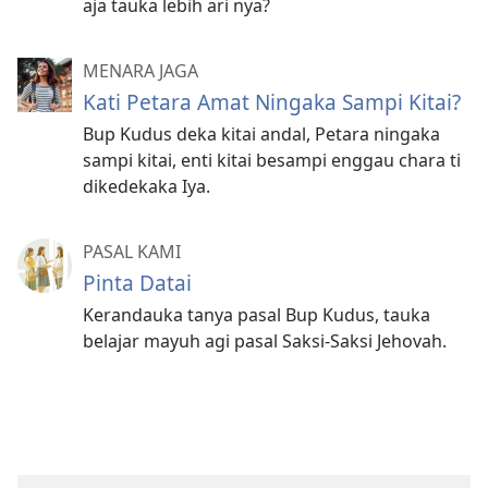
aja tauka lebih ari nya?
MENARA JAGA
Kati Petara Amat Ningaka Sampi Kitai?
Bup Kudus deka kitai andal, Petara ningaka
sampi kitai, enti kitai besampi enggau chara ti
dikedekaka Iya.
PASAL KAMI
Pinta Datai
Kerandauka tanya pasal Bup Kudus, tauka
belajar mayuh agi pasal Saksi-Saksi Jehovah.