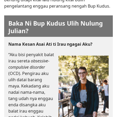
pengelantang enggau peransang nengah Bup Kudus.
Baka Ni Bup Kudus Ulih Nulung
Julian?
Nama Kesan Asai Ati ti Irau ngagai Aku?
“Aku bisi penyakit balat
irau sereta
obsessive-
compulsive disorder
(OCD). Pengirau aku
ulih datai barang
maya. Kekadang aku
nadai nama-nama,
tang udah nya enggau
enda disangka aku
balat irau enggau