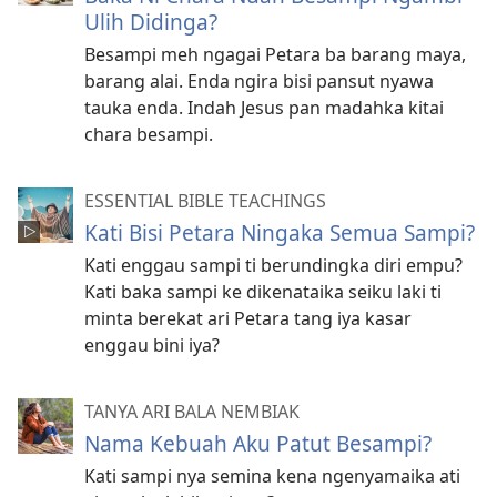
Ulih Didinga?
Besampi meh ngagai Petara ba barang maya,
barang alai. Enda ngira bisi pansut nyawa
tauka enda. Indah Jesus pan madahka kitai
chara besampi.
ESSENTIAL BIBLE TEACHINGS
Kati Bisi Petara Ningaka Semua Sampi?
Kati enggau sampi ti berundingka diri empu?
Kati baka sampi ke dikenataika seiku laki ti
minta berekat ari Petara tang iya kasar
enggau bini iya?
TANYA ARI BALA NEMBIAK
Nama Kebuah Aku Patut Besampi?
Kati sampi nya semina kena ngenyamaika ati