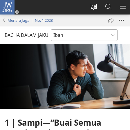
JW.ORG
Log
Masuk
Tukar
Giga
AY
(opens
bansa
JW.ORG
ME
Menara Jaga | No. 1 2023
new
jaku
window)
ba
BACHA DALAM JAKU
laman
web
1 | Sampi—“Buai Semua