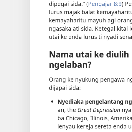
dipegai sida.” (
Pengajar 8:9
) P
lurus majak balat kemayaharit
kemayaharitu mayuh agi orang
ngasaka ati sida. Ketegal kita
utai ke enda lurus ti nyadi se
Nama utai ke diuli
ngelaban?
Orang ke nyukung pengawa ng
dijapai sida:
Nyediaka pengelantang nga
an, the
Great Depression
nyad
ba Chicago, Illinois, Ameri
lenyau kereja sereta enda u