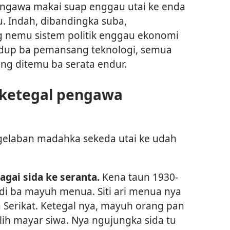
engawa makai suap enggau utai ke enda
u. Indah, dibandingka suba,
 nemu sistem politik enggau ekonomi
i idup ba pemansang teknologi, semua
nang ditemu ba serata endur.
h ketegal pengawa
elaban madahka sekeda utai ke udah
gai sida ke seranta.
Kena taun 1930-
i ba mayuh menua. Siti ari menua nya
ka Serikat. Ketegal nya, mayuh orang pan
lih mayar siwa. Nya ngujungka sida tu