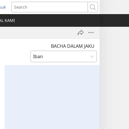
suk
ns
Search
AL KAMI
dow)
BACHA DALAM JAKU