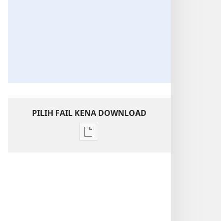
PILIH FAIL KENA DOWNLOAD
Chara
download
litaricha
elektronik
PERATIKA!
Julai 2013