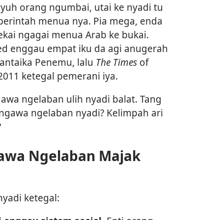
yuh orang ngumbai, utai ke nyadi tu
erintah menua nya. Pia mega, enda
lekai ngagai menua Arab ke bukai.
d enggau empat iku da agi anugerah
Mantaika Penemu, lalu
The Times
of
011 ketegal pemerani iya.
awa ngelaban ulih nyadi balat. Tang
ngawa ngelaban nyadi? Kelimpah ari
?
awa Ngelaban Majak
yadi ketegal: