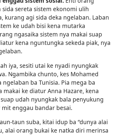
 enggau sistem sosial.
Enti orang
sida sereta sistem ekonomi ulih
a, kurang agi sida deka ngelaban. Laban
istem ke udah bisi kena mutarka
orang ngasaika sistem nya makai suap
diatur kena nguntungka sekeda piak, nya
gelaban.
h iya, sesiti utai ke nyadi nyungkak
awa. Ngambika chunto, kes Mohamed
 ngelaban ba Tunisia. Pia mega ba
 makai ke diatur Anna Hazare, kena
 suap udah nyungkak bala penyukung
 mit enggau bandar besai.
un-taun suba, kitai idup ba “dunya alai
, alai orang bukai ke natka diri merinsa