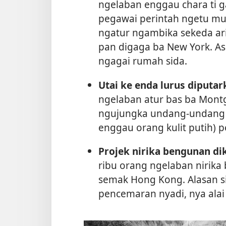
ngelaban enggau chara ti 
pegawai perintah ngetu mur
ngatur ngambika sekeda ari
pan digaga ba New York. Asil
ngagai rumah sida.
Utai ke enda lurus diputar
ngelaban atur bas ba Montg
ngujungka undang-undan
enggau orang kulit putih) p
Projek nirika bengunan di
ribu orang ngelaban nirika
semak Hong Kong. Alasan si
pencemaran nyadi, nya alai 