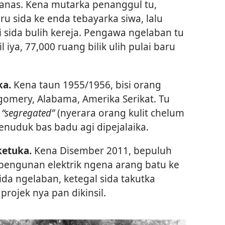
ganas. Kena mutarka penanggul tu,
u sida ke enda tebayarka siwa, lalu
 sida bulih kereja. Pengawa ngelaban tu
 iya, 77,000 ruang bilik ulih pulai baru
ka.
Kena taun 1955/1956, bisi orang
omery, Alabama, Amerika Serikat. Tu
g
“segregated”
(nyerara orang kulit chelum
enuduk bas badu agi dipejalaika.
ketuka.
Kena Disember 2011, bepuluh
 bengunan elektrik ngena arang batu ke
da ngelaban, ketegal sida takutka
projek nya pan dikinsil.