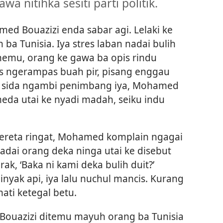
a nitihka sesiti parti politik.
d Bouazizi enda sabar agi. Lelaki ke
ba Tunisia. Iya stres laban nadai bulih
 nemu, orang ke gawa ba opis rindu
lis ngerampas buah pir, pisang enggau
h sida ngambi penimbang iya, Mohamed
eda utai ke nyadi madah, seiku indu
sereta ringat, Mohamed komplain ngagai
adai orang deka ninga utai ke disebut
rak, ‘Baka ni kami deka bulih duit?’
nyak api, iya lalu nuchul mancis. Kurang
ati ketegal betu.
ouazizi ditemu mayuh orang ba Tunisia