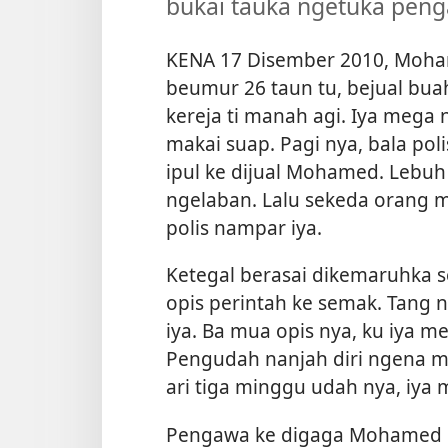
bukai tauka ngetuka pengaw
KENA 17 Disember 2010, Mohame
beumur 26 taun tu, bejual buah 
kereja ti manah agi. Iya mega
makai suap. Pagi nya, bala po
ipul ke dijual Mohamed. Lebu
ngelaban. Lalu sekeda orang m
polis nampar iya.
Ketegal berasai dikemaruhka 
opis perintah ke semak. Tang n
iya. Ba mua opis nya, ku iya me
Pengudah nanjah diri ngena mi
ari tiga minggu udah nya, iya m
Pengawa ke digaga Mohamed B