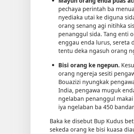
Mayuh orang enda puas ati
pechaya perintah ba menua 
nyediaka utai ke diguna sid
orang senang agi nitihka s
penanggul sida. Tang enti 
enggau enda lurus, sereta 
tentu deka ngasuh orang n
Bisi orang ke ngepun.
Kesua
orang ngereja sesiti peng
Bouazizi nyungkak pengawa
India, pengawa muguk enda
ngelaban penanggul makai
iya ngelaban ba 450 bandar
Baka ke disebut Bup Kudus beta
sekeda orang ke bisi kuasa diau