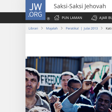
JW.ORG
Saksi-Saksi Jehovah
PUN LAMAN
AJAR B
Librari
Majalah
Peratika! | Julai 2013
Kat