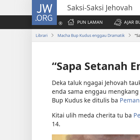
JW.ORG
Saksi-Saksi Jehovah
PUN LAMAN
AJAR B
Librari
Macha Bup Kudus enggau Dramatik
“S
“Sapa Setanah E
Deka taluk ngagai Jehovah tauk
enda sama enggau mengkang tal
Bup Kudus ke ditulis ba
Pemans
Kitai ulih meda cherita tu ba
P
14.