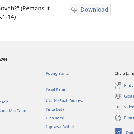
hovah?" (Pemansut
Download
Pilih
4:1-14)
chara
download
video
OVAH
Ruang Berita
Chara Jam
Pinta
Pasal Kami
Giga
(opens
Utai Ke Suah Ditanya
p Mit
new
Vide
Pinta Datai
window)
Surat Mai Datai
Pener
Giga Kami
Ngelawa Bethel
Duit