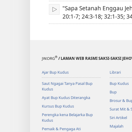
"Sapa Setanah Enggau Je
Pasang
20:1-7; 24:3-18; 32:1-35; 3
®
JW.ORG
/ LAMAN WEB RASMI SAKSI-SAKSI JEH
Ajar Bup Kudus
Librari
Saut Ngagai Tanya Pasal Bup
Bup Kudus
Kudus
Bup
Ayat Bup Kudus Diterangka
Brosur & Bu
Kursus Bup Kudus
Surat Mit & 
Perengka kena Belajarka Bup
Siri Artikel
Kudus
Majalah
Pemaik & Pengaga Ati