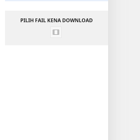
PILIH FAIL KENA DOWNLOAD
Pilih
chara
download
video
“Sapa
Setanah
Enggau
Jehovah?”