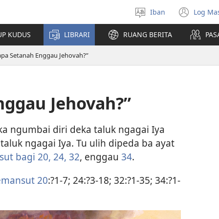
Iban
Log Ma
Pilih
(ope
bansa
new
UP KUDUS
LIBRARI
RUANG BERITA
PAS
jaku
win
apa Setanah Enggau Jehovah?”
nggau Jehovah?”
a ngumbai diri deka taluk ngagai Iya
uk ngagai Iya. Tu ulih dipeda ba ayat
ut bagi 20,
24,
32
, enggau
34
.
emansut 20
:?1-7; 24:?3-18; 32:?1-35; 34:?1-