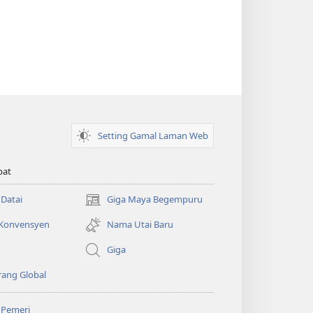
Setting Gamal Laman Web
pat
 Datai
Giga Maya Begempuru
(opens
new
 Konvensyen
Nama Utai Baru
window)
o
Giga
ang Global
 Pemeri