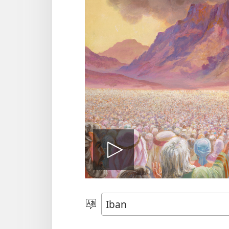
Play
video
Pilih
Jaku