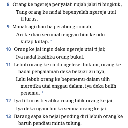
8
Orang ke ngereja penyalah nujah jalai ti bingkuk,
Tang orang ke nadai bepenyalah ngereja utai
ti lurus.
9
Manah agi diau ba perabung rumah,
Ari ke diau serumah enggau bini ke udu
*
kutap-kutap.
10
Orang ke jai ingin deka ngereja utai ti jai;
Iya nadai kasihka orang bukai.
11
Lebuh orang ke rindu ngelese diukum, orang ke
nadai pengalaman deka belajar ari nya,
Lalu lebuh orang ke bepenemu-dalam ulih
meretika utai enggau dalam, iya deka bulih
*
penemu.
12
Iya ti Lurus beratika ruang bilik orang ke jai;
Iya deka nganchurka semua orang ke jai.
13
Barang sapa ke nejal pending diri lebuh orang ke
baruh pendiau minta tulung,