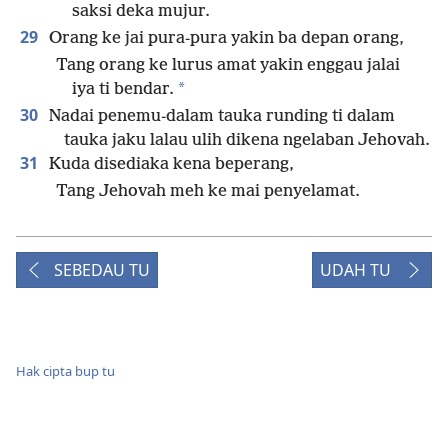
saksi deka mujur.
29
Orang ke jai pura-pura yakin ba depan orang,
Tang orang ke lurus amat yakin enggau jalai
*
iya ti bendar.
30
Nadai penemu-dalam tauka runding ti dalam
tauka jaku lalau ulih dikena ngelaban Jehovah.
31
Kuda disediaka kena beperang,
Tang Jehovah meh ke mai penyelamat.
SEBEDAU TU
UDAH TU
Hak cipta bup tu