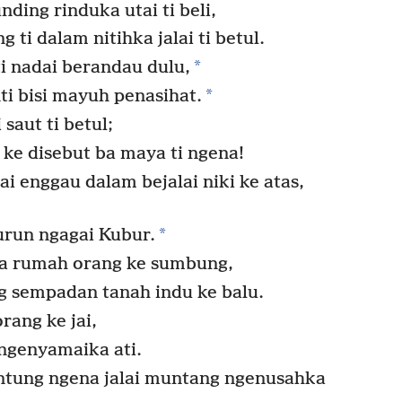
ing rinduka utai ti beli,
 ti dalam nitihka jalai ti betul.
*
i nadai berandau dulu,
*
ti bisi mayuh penasihat.
saut ti betul;
e disebut ba maya ti ngena!
i enggau dalam bejalai niki ke atas,
*
nurun ngagai Kubur.
a rumah orang ke sumbung,
g sempadan tanah indu ke balu.
ang ke jai,
 ngenyamaika ati.
ntung ngena jalai muntang ngenusahka