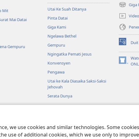
Giga
(opens
Utai Ke Suah Ditanya
p Mit
new
Vide
Pinta Datai
window)
Surat Mai Datai
Pener
Giga Kami
Ngelawa Bethel
Duit
Gempuru
(opens
Kena Gempuru
new
Ngingatka Pemati Jesus
window)
Wat
Konvensyen
(opens
ONL
new
Pengawa
window)
Utai ke Kala Diasaika Saksi-Saksi
Jehovah
Serata Dunya
a
Kudus enggau
ence, we use cookies and similar technologies. Some cooki
the use of additional cookies, which we use only to improve 