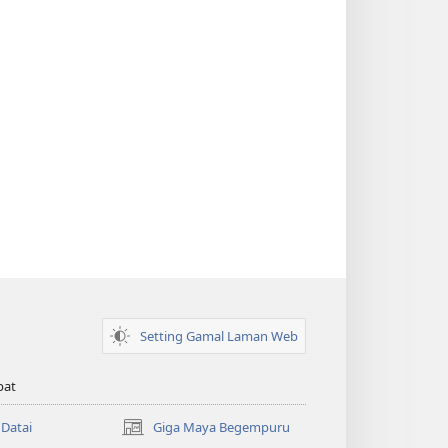
Setting Gamal Laman Web
pat
 Datai
Giga Maya Begempuru
(opens