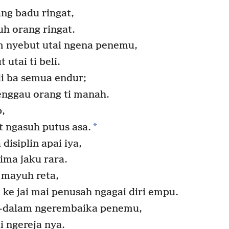
ng badu ringat,
h orang ringat.
 nyebut utai ngena penemu,
 utai ti beli.
i ba semua endur;
 enggau orang ti manah.
,
*
it ngasuh putus asa.
isiplin apai iya,
ima jaku rara.
 mayuh reta,
g ke jai mai penusah ngagai diri empu.
-dalam ngerembaika penemu,
i ngereja nya.