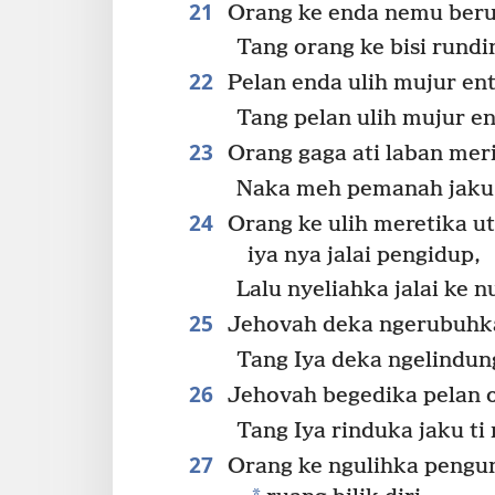
21
Orang ke enda nemu berund
Tang orang ke bisi runding
22
Pelan enda ulih mujur ent
Tang pelan ulih mujur en
23
Orang gaga ati laban meri 
Naka meh pemanah jaku k
24
Orang ke ulih meretika uta
iya nya jalai pengidup,
Lalu nyeliahka jalai ke 
25
Jehovah deka ngerubuhk
Tang Iya deka ngelindun
26
Jehovah begedika pelan or
Tang Iya rinduka jaku ti
27
Orang ke ngulihka pengu