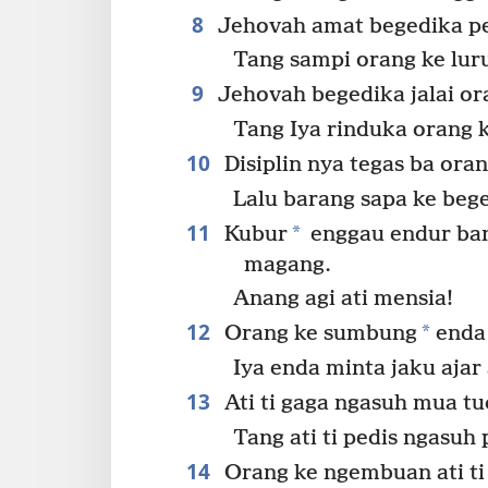
8
Jehovah amat begedika pem
Tang sampi orang ke luru
9
Jehovah begedika jalai ora
Tang Iya rinduka orang ke
10
Disiplin nya tegas ba oran
Lalu barang sapa ke bege
11
*
Kubur
enggau endur ban
magang.
Anang agi ati mensia!
12
*
Orang ke sumbung
enda 
Iya enda minta jaku aja
13
Ati ti gaga ngasuh mua t
Tang ati ti pedis ngasuh 
14
Orang ke ngembuan ati ti