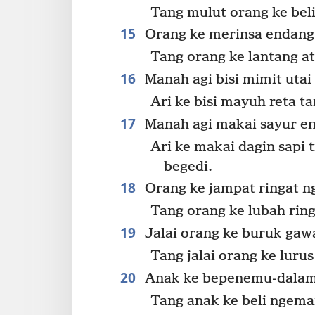
Tang mulut orang ke beli
15
Orang ke merinsa endang s
Tang orang ke lantang at
16
Manah agi bisi mimit utai
Ari ke bisi mayuh reta ta
17
Manah agi makai sayur eng
Ari ke makai dagin sapi 
begedi.
18
Orang ke jampat ringat ng
Tang orang ke lubah rin
19
Jalai orang ke buruk gawa
Tang jalai orang ke lurus 
20
Anak ke bepenemu-dalam n
Tang anak ke beli ngema