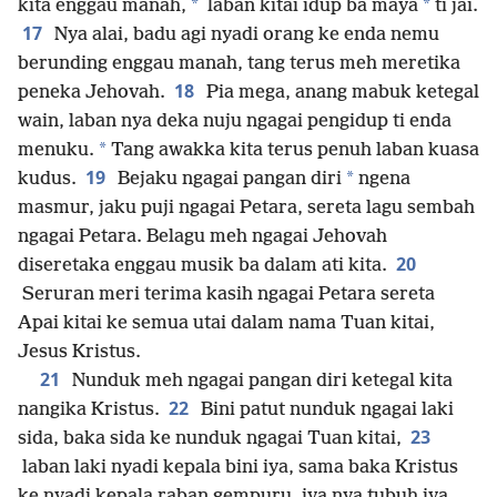
*
*
kita enggau manah,
laban kitai idup ba maya
ti jai.
17
Nya alai, badu agi nyadi orang ke enda nemu
berunding enggau manah, tang terus meh meretika
18
peneka Jehovah.
Pia mega, anang mabuk ketegal
wain, laban nya deka nuju ngagai pengidup ti enda
*
menuku.
Tang awakka kita terus penuh laban kuasa
19
*
kudus.
Bejaku ngagai pangan diri
ngena
masmur, jaku puji ngagai Petara, sereta lagu sembah
ngagai Petara. Belagu meh ngagai Jehovah
20
diseretaka enggau musik ba dalam ati kita.
Seruran meri terima kasih ngagai Petara sereta
Apai kitai ke semua utai dalam nama Tuan kitai,
Jesus Kristus.
21
Nunduk meh ngagai pangan diri ketegal kita
22
nangika Kristus.
Bini patut nunduk ngagai laki
23
sida, baka sida ke nunduk ngagai Tuan kitai,
laban laki nyadi kepala bini iya, sama baka Kristus
ke nyadi kepala raban gempuru, iya nya tubuh iya.