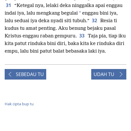
31
“Ketegal nya, lelaki deka ninggalka apai enggau
*
indai iya, lalu mengkang begulai
enggau bini iya,
32
lalu seduai iya deka nyadi siti tubuh.”
Resia ti
kudus tu amat penting. Aku benung bejaku pasal
33
Kristus enggau raban gempuru.
Taja pia, tiap iku
kita patut rinduka bini diri, baka kita ke rinduka diri
empu, lalu bini patut balat bebasaka laki iya.
SEBEDAU TU
UDAH TU
Hak cipta bup tu