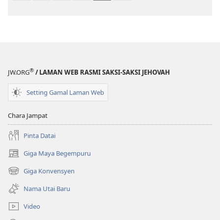
®
JW.ORG
/ LAMAN WEB RASMI SAKSI-SAKSI JEHOVAH
Setting Gamal Laman Web
Chara Jampat
Pinta Datai
Giga Maya Begempuru
(opens
new
Giga Konvensyen
(opens
window)
new
Nama Utai Baru
window)
Video