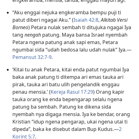
engkeramba, mensia, tanda, enggau mayuh agi.
“Aku enggai nejuka engkeramba bempu puji ti
patut diberi ngagai Aku.” (
Isaiah 42:8
,
Alkitab Versi
Borneo
) Petara nulak sembah ti ditujuka ngagai Iya
tang
nengah
patung. Maya bansa Israel nyembah
Petara ngena patung anak sapi emas, Petara
ngumbai sida “udah bedosa lalu udah nulak” Iya.—
Pemansut 32:7-9
.
‘Kitai tu anak Petara, kitai enda patut ngumbai Iya
baka anak patung ti ditempa ari emas tauka ari
pirak, tauka ari batu ulih pengelandik enggau
penau mensia.’ (
Kereja Rasul 17:29
) Orang kapir
tauka orang ke enda bepengarap selalu ngena
patung ba sembah. Patung ke dikena sida
nyembah nya digaga mensia. Iya ke bendar, orang
Kristian “idup ngena pengarap, ukai ngena utai ti
dipeda”, baka ke disebut dalam Bup Kudus.—
2
Korint 5:7
.