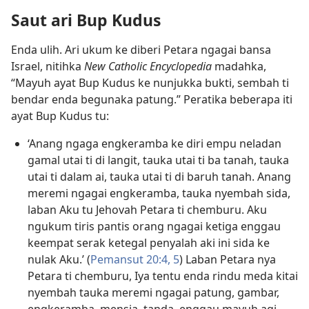
Saut ari Bup Kudus
Enda ulih. Ari ukum ke diberi Petara ngagai bansa
Israel, nitihka
New Catholic Encyclopedia
madahka,
“Mayuh ayat Bup Kudus ke nunjukka bukti, sembah ti
bendar enda begunaka patung.” Peratika beberapa iti
ayat Bup Kudus tu:
‘Anang ngaga engkeramba ke diri empu neladan
gamal utai ti di langit, tauka utai ti ba tanah, tauka
utai ti dalam ai, tauka utai ti di baruh tanah. Anang
meremi ngagai engkeramba, tauka nyembah sida,
laban Aku tu Jehovah Petara ti chemburu. Aku
ngukum tiris pantis orang ngagai ketiga enggau
keempat serak ketegal penyalah aki ini sida ke
nulak Aku.’ (
Pemansut 20:4, 5
) Laban Petara nya
Petara ti chemburu, Iya tentu enda rindu meda kitai
nyembah tauka meremi ngagai patung, gambar,