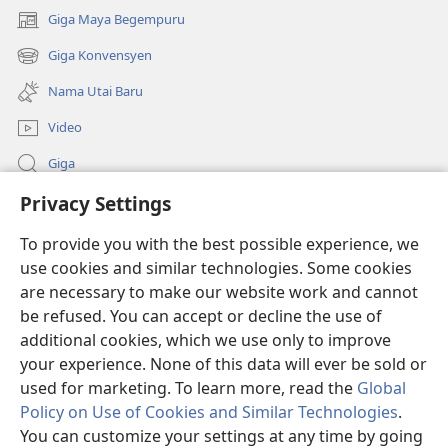
Giga Maya Begempuru
(opens
new
Giga Konvensyen
(opens
window)
new
Nama Utai Baru
window)
Video
Giga
Privacy Settings
Penerang Global
To provide you with the best possible experience, we
Duit Pemeri
(opens
use cookies and similar technologies. Some cookies
new
are necessary to make our website work and cannot
window)
Watchtower LIBRARI ONLINE
be refused. You can accept or decline the use of
(opens
new
additional cookies, which we use only to improve
®
JW Hub
window)
(opens
your experience. None of this data will ever be sold or
new
used for marketing. To learn more, read the
Global
window)
Policy on Use of Cookies and Similar Technologies
.
You can customize your settings at any time by going