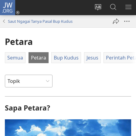
JW.ORG
Log
Masuk
Tukar
Giga
AY
(opens
bansa
JW.ORG
ME
Saut Ngagai Tanya Pasal Bup Kudus
new
jaku
window)
ba
Petara
laman
web
Semua
Petara
Bup Kudus
Jesus
Perintah Pet
Sapa Petara?