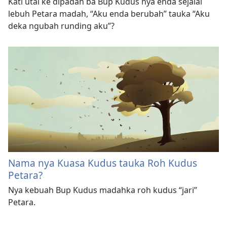
Kati utai ke dipadah ba Bup Kudus nya enda sejalai
lebuh Petara madah, “Aku enda berubah” tauka “Aku
deka ngubah runding aku”?
Nama nya Kuasa Kudus tauka Roh Kudus
Petara?
Nya kebuah Bup Kudus madahka roh kudus “jari”
Petara.