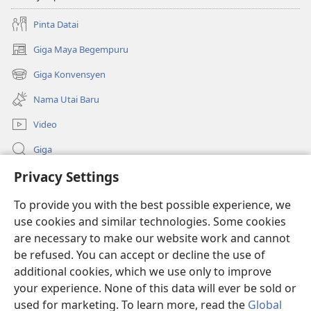
Pinta Datai
Giga Maya Begempuru
(opens
new
Giga Konvensyen
(opens
window)
new
Nama Utai Baru
window)
Video
Giga
Privacy Settings
Penerang Global
To provide you with the best possible experience, we
Duit Pemeri
(opens
use cookies and similar technologies. Some cookies
new
are necessary to make our website work and cannot
window)
Watchtower LIBRARI ONLINE
be refused. You can accept or decline the use of
(opens
new
additional cookies, which we use only to improve
®
JW Hub
window)
(opens
your experience. None of this data will ever be sold or
new
used for marketing. To learn more, read the
Global