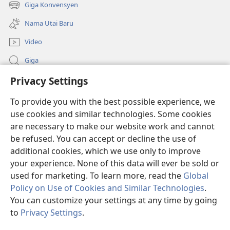
new
Giga Konvensyen
(opens
window)
new
Nama Utai Baru
window)
Video
Giga
Privacy Settings
Penerang Global
To provide you with the best possible experience, we
Duit Pemeri
(opens
use cookies and similar technologies. Some cookies
new
are necessary to make our website work and cannot
window)
Watchtower LIBRARI ONLINE
be refused. You can accept or decline the use of
(opens
new
additional cookies, which we use only to improve
®
JW Hub
window)
(opens
your experience. None of this data will ever be sold or
new
used for marketing. To learn more, read the
Global
window)
Policy on Use of Cookies and Similar Technologies
.
You can customize your settings at any time by going
Copyright
© 2026 Watch Tower Bible and Tract Society of Pennsylvania.
to
Privacy Settings
.
SYARAT NGENA
|
POLISI PENERANG DIRI
|
PRIVACY SETTINGS