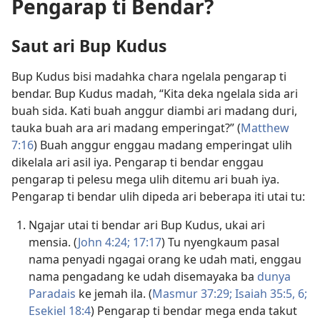
Pengarap ti Bendar?
Saut ari Bup Kudus
Bup Kudus bisi madahka chara ngelala pengarap ti
bendar. Bup Kudus madah, “Kita deka ngelala sida ari
buah sida. Kati buah anggur diambi ari madang duri,
tauka buah ara ari madang emperingat?” (
Matthew
7:16
) Buah anggur enggau madang emperingat ulih
dikelala ari asil iya. Pengarap ti bendar enggau
pengarap ti pelesu mega ulih ditemu ari buah iya.
Pengarap ti bendar ulih dipeda ari beberapa iti utai tu:
Ngajar utai ti bendar ari Bup Kudus, ukai ari
mensia. (
John 4:24;
17:17
) Tu nyengkaum pasal
nama penyadi ngagai orang ke udah mati, enggau
nama pengadang ke udah disemayaka ba
dunya
Paradais
ke jemah ila. (
Masmur 37:29;
Isaiah 35:5, 6;
Esekiel 18:4
) Pengarap ti bendar mega enda takut