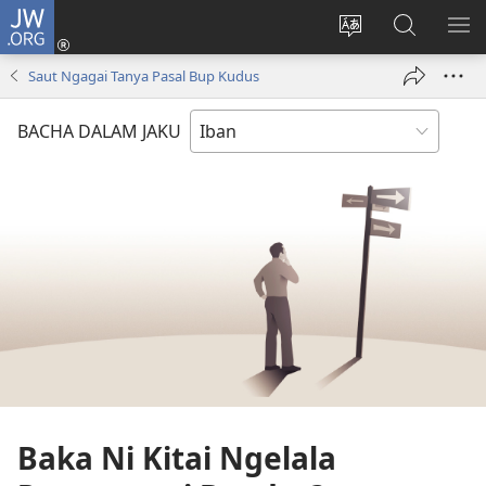
JW.ORG
Log
Masuk
Tukar
Giga
AY
(opens
bansa
JW.ORG
ME
Saut Ngagai Tanya Pasal Bup Kudus
new
jaku
window)
ba
BACHA DALAM JAKU
laman
web
Baka Ni Kitai Ngelala