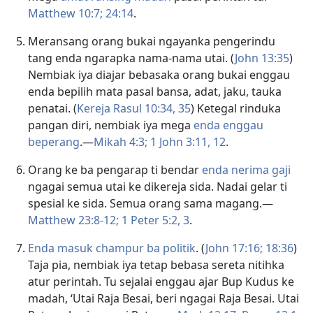
Matthew 10:7;
24:14
.
Meransang orang bukai ngayanka pengerindu
tang enda ngarapka nama-nama utai. (
John 13:35
)
Nembiak iya diajar bebasaka orang bukai enggau
enda bepilih mata pasal bansa, adat, jaku, tauka
penatai. (
Kereja Rasul 10:34, 35
) Ketegal rinduka
pangan diri, nembiak iya mega
enda enggau
beperang
.—
Mikah 4:3;
1 John 3:11, 12
.
Orang ke ba pengarap ti bendar
enda nerima gaji
ngagai semua utai ke dikereja sida. Nadai gelar ti
spesial ke sida. Semua orang sama magang.—
Matthew 23:8-12;
1 Peter 5:2, 3
.
Enda masuk champur ba politik
. (
John 17:16;
18:36
)
Taja pia, nembiak iya tetap bebasa sereta nitihka
atur perintah. Tu sejalai enggau ajar Bup Kudus ke
madah, ‘Utai Raja Besai, beri ngagai Raja Besai. Utai