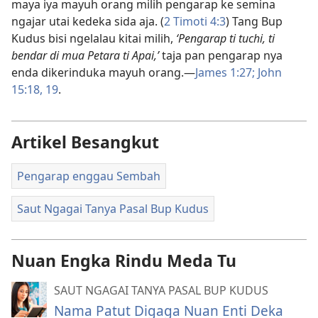
maya iya mayuh orang milih pengarap ke semina
ngajar utai kedeka sida aja. (
2 Timoti 4:3
) Tang Bup
Kudus bisi ngelalau kitai milih,
‘Pengarap ti tuchi, ti
bendar di mua Petara ti Apai,’
taja pan pengarap nya
enda dikerinduka mayuh orang.—
James 1:27;
John
15:18, 19
.
Artikel Besangkut
Pengarap enggau Sembah
Saut Ngagai Tanya Pasal Bup Kudus
Nuan Engka Rindu Meda Tu
SAUT NGAGAI TANYA PASAL BUP KUDUS
Nama Patut Digaga Nuan Enti Deka