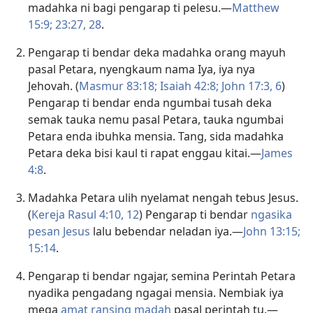
madahka ni bagi pengarap ti pelesu.—
Matthew
15:9;
23:27, 28
.
Pengarap ti bendar deka madahka orang mayuh
pasal Petara, nyengkaum nama Iya, iya nya
Jehovah. (
Masmur 83:18;
Isaiah 42:8;
John 17:3,
6
)
Pengarap ti bendar enda ngumbai tusah deka
semak tauka nemu pasal Petara, tauka ngumbai
Petara enda ibuhka mensia. Tang, sida madahka
Petara deka bisi kaul ti rapat enggau kitai.—
James
4:8
.
Madahka Petara ulih nyelamat nengah tebus Jesus.
(
Kereja Rasul 4:10,
12
) Pengarap ti bendar
ngasika
pesan Jesus
lalu bebendar neladan iya.—
John 13:15;
15:14
.
Pengarap ti bendar ngajar, semina Perintah Petara
nyadika pengadang ngagai mensia. Nembiak iya
mega
amat ransing madah
pasal perintah tu.—