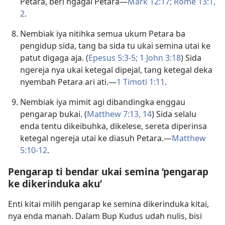
Petara, beri ngagai Petara—
Mark 12:17;
Rome 13:1,
2
.
Nembiak iya nitihka semua ukum Petara ba
pengidup sida, tang ba sida tu ukai semina utai ke
patut digaga aja. (
Epesus 5:3-5;
1 John 3:18
) Sida
ngereja nya ukai ketegal dipejal, tang ketegal deka
nyembah Petara ari ati.—
1 Timoti 1:11
.
Nembiak iya mimit agi dibandingka enggau
pengarap bukai. (
Matthew 7:13, 14
) Sida selalu
enda tentu dikeibuhka, dikelese, sereta diperinsa
ketegal ngereja utai ke diasuh Petara.—
Matthew
5:10-12
.
Pengarap ti bendar ukai semina ‘pengarap
ke dikerinduka aku’
Enti kitai milih pengarap ke semina dikerinduka kitai,
nya enda manah. Dalam Bup Kudus udah nulis, bisi