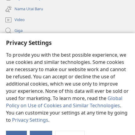
(opens
window)
new
Nama Utai Baru
window)
Video
Giga
Privacy Settings
Penerang Global
To provide you with the best possible experience, we
Duit Pemeri
(opens
use cookies and similar technologies. Some cookies
new
are necessary to make our website work and cannot
window)
Watchtower LIBRARI ONLINE
be refused. You can accept or decline the use of
(opens
new
additional cookies, which we use only to improve
®
JW Hub
window)
(opens
your experience. None of this data will ever be sold or
new
used for marketing. To learn more, read the
Global
window)
Policy on Use of Cookies and Similar Technologies
.
You can customize your settings at any time by going
Copyright
© 2026 Watch Tower Bible and Tract Society of Pennsylvania.
to
Privacy Settings
.
SYARAT NGENA
|
POLISI PENERANG DIRI
|
PRIVACY SETTINGS