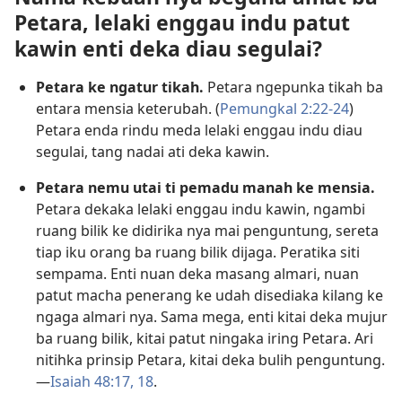
Petara, lelaki enggau indu patut
kawin enti deka diau segulai?
Petara ke ngatur tikah.
Petara ngepunka tikah ba
entara mensia keterubah. (
Pemungkal 2:22-24
)
Petara enda rindu meda lelaki enggau indu diau
segulai, tang nadai ati deka kawin.
Petara nemu utai ti pemadu manah ke mensia.
Petara dekaka lelaki enggau indu kawin, ngambi
ruang bilik ke didirika nya mai penguntung, sereta
tiap iku orang ba ruang bilik dijaga. Peratika siti
sempama. Enti nuan deka masang almari, nuan
patut macha penerang ke udah disediaka kilang ke
ngaga almari nya. Sama mega, enti kitai deka mujur
ba ruang bilik, kitai patut ningaka iring Petara. Ari
nitihka prinsip Petara, kitai deka bulih penguntung.
—
Isaiah 48:17, 18
.