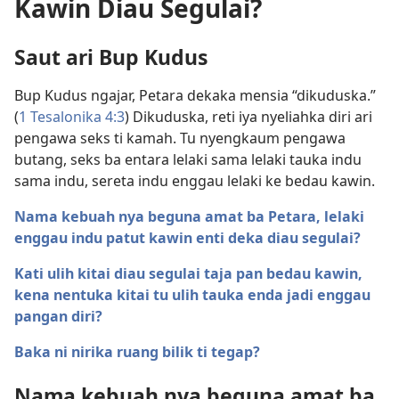
Kawin Diau Segulai?
Saut ari Bup Kudus
Bup Kudus ngajar, Petara dekaka mensia “dikuduska.”
(
1 Tesalonika 4:3
) Dikuduska, reti iya nyeliahka diri ari
pengawa seks ti kamah. Tu nyengkaum pengawa
butang, seks ba entara lelaki sama lelaki tauka indu
sama indu, sereta indu enggau lelaki ke bedau kawin.
Nama kebuah nya beguna amat ba Petara, lelaki
enggau indu patut kawin enti deka diau segulai?
Kati ulih kitai diau segulai taja pan bedau kawin,
kena nentuka kitai tu ulih tauka enda jadi enggau
pangan diri?
Baka ni nirika ruang bilik ti tegap?
Nama kebuah nya beguna amat ba