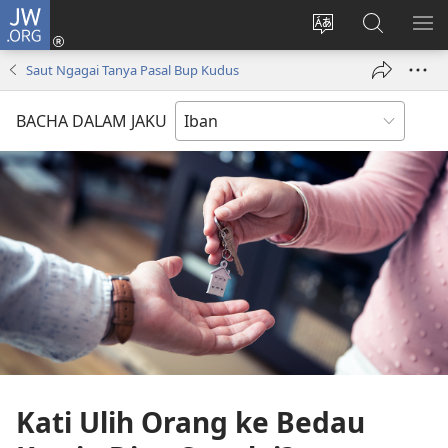
JW.ORG
Log
Masuk
Tukar
Giga
AY
(opens
bansa
JW.ORG
ME
Saut Ngagai Tanya Pasal Bup Kudus
new
jaku
window)
ba
BACHA DALAM JAKU
laman
web
Kati Ulih Orang ke Bedau