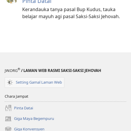
Pinta Datai
Kerandauka tanya pasal Bup Kudus, tauka
belajar mayuh agi pasal Saksi-Saksi Jehovah.
®
JW.ORG
/ LAMAN WEB RASMI SAKSI-SAKSI JEHOVAH
Setting Gamal Laman Web
Chara Jampat
Pinta Datai
Giga Maya Begempuru
(opens
new
Giga Konvensyen