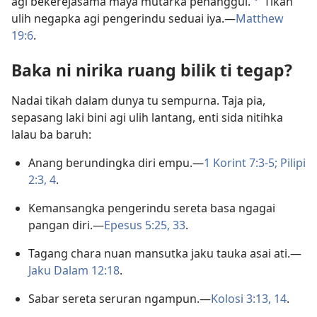
agi bekerejasama maya mutarka penanggul.
Tikah
a
ulih negapka agi pengerindu seduai iya.—
Matthew
19:6
.
Baka ni nirika ruang bilik ti tegap?
Nadai tikah dalam dunya tu sempurna. Taja pia,
sepasang laki bini agi ulih lantang, enti sida nitihka
lalau ba baruh:
Anang berundingka diri empu.—
1 Korint 7:3-5;
Pilipi
2:3, 4
.
Kemansangka pengerindu sereta basa ngagai
pangan diri.—
Epesus 5:25,
33
.
Tagang chara nuan mansutka jaku tauka asai ati.—
Jaku Dalam 12:18
.
Sabar sereta seruran ngampun.—
Kolosi 3:13, 14
.