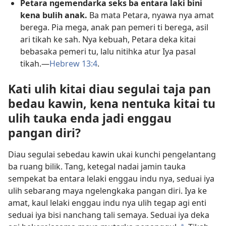
Petara ngemendarka seks ba entara laki bini
kena bulih anak.
Ba mata Petara, nyawa nya amat
berega. Pia mega, anak pan pemeri ti berega, asil
ari tikah ke sah. Nya kebuah, Petara deka kitai
bebasaka pemeri tu, lalu nitihka atur Iya pasal
tikah.—
Hebrew 13:4
.
Kati ulih kitai diau segulai taja pan
bedau kawin, kena nentuka kitai tu
ulih tauka enda jadi enggau
pangan diri?
Diau segulai sebedau kawin ukai kunchi pengelantang
ba ruang bilik. Tang, ketegal nadai jamin tauka
sempekat ba entara lelaki enggau indu nya, seduai iya
ulih sebarang maya ngelengkaka pangan diri. Iya ke
amat, kaul lelaki enggau indu nya ulih tegap agi enti
seduai iya bisi nanchang tali semaya. Seduai iya deka