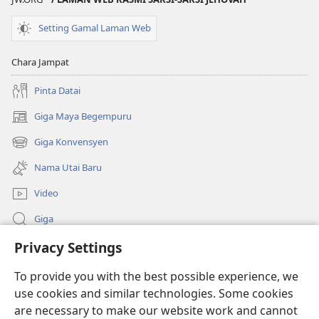
Setting Gamal Laman Web
Chara Jampat
Pinta Datai
Giga Maya Begempuru
(opens
new
Giga Konvensyen
(opens
window)
new
Nama Utai Baru
window)
Video
Giga
Privacy Settings
Penerang Global
To provide you with the best possible experience, we
Duit Pemeri
(opens
use cookies and similar technologies. Some cookies
new
are necessary to make our website work and cannot
window)