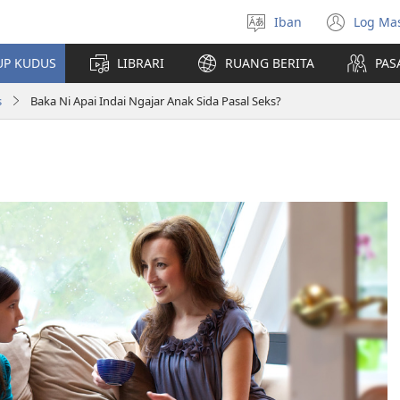
Iban
Log Ma
Pilih
(ope
bansa
new
UP KUDUS
LIBRARI
RUANG BERITA
PAS
jaku
win
s
Baka Ni Apai Indai Ngajar Anak Sida Pasal Seks?