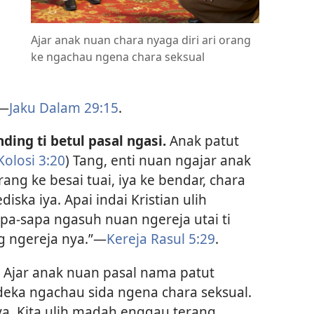
Ajar anak nuan chara nyaga diri ari orang
ke ngachau ngena chara seksual
.—
Jaku Dalam 29:15
.
ing ti betul pasal ngasi.
Anak patut
Kolosi 3:20
) Tang, enti nuan ngajar anak
ang ke besai tuai, iya ke bendar, chara
ska iya. Apai indai Kristian ulih
apa-sapa ngasuh nuan ngereja utai ti
g ngereja nya.”—
Kereja Rasul 5:29
.
Ajar anak nuan pasal nama patut
 deka ngachau sida ngena chara seksual.
ya. Kita ulih madah enggau terang,