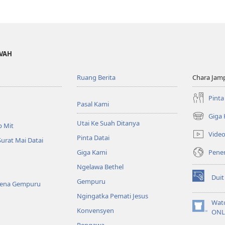
OVAH
Ruang Berita
Chara Jam
Pinta
Pasal Kami
Giga
(opens
Utai Ke Suah Ditanya
p Mit
new
Vide
Pinta Datai
window)
Surat Mai Datai
Pener
Giga Kami
Ngelawa Bethel
Duit
Gempuru
(opens
Kena Gempuru
new
Ngingatka Pemati Jesus
window)
Wat
Konvensyen
(opens
ONL
new