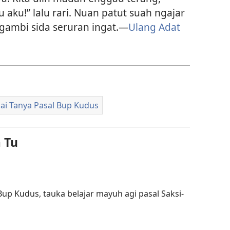
aku!” lalu rari. Nuan patut suah ngajar
ngambi sida seruran ingat.—
Ulang Adat
ai Tanya Pasal Bup Kudus
 Tu
up Kudus, tauka belajar mayuh agi pasal Saksi-