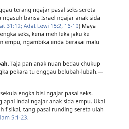
gau terang ngajar pasal seks sereta
 ngasuh bansa Israel ngajar anak sida
at 31:12;
Adat Lewi 15:2,
16-19
) Maya
rengka seks, kena meh leka jaku ke
an empu, ngambika enda berasai malu
bah.
Taja pan anak nuan bedau chukup
ngka pekara tu enggau belubah-lubah.—
sekula engka bisi ngajar pasal seks.
apai indai ngajar anak sida empu. Ukai
fisikal, tang pasal runding sereta ulah
lam 5:1-23
.