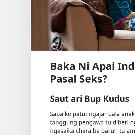
Baka Ni Apai Ind
Pasal Seks?
Saut ari Bup Kudus
Sapa ke patut ngajar bala anak
tanggung pengawa tu diberi nga
ngasaika chara ba baruh tu a