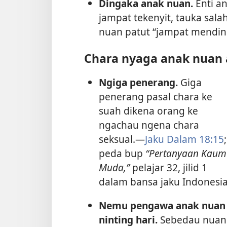
Dingaka anak nuan.
Enti an
jampat tekenyit, tauka sala
nuan patut “jampat mendin
Chara nyaga anak nuan 
Ngiga penerang.
Giga
penerang pasal chara ke
suah dikena orang ke
ngachau ngena chara
seksual.—
Jaku Dalam 18:15
;
peda bup
“Pertanyaan Kaum
Muda,”
pelajar 32, jilid 1
dalam bansa jaku Indonesia
Nemu pengawa anak nuan
ninting hari.
Sebedau nuan