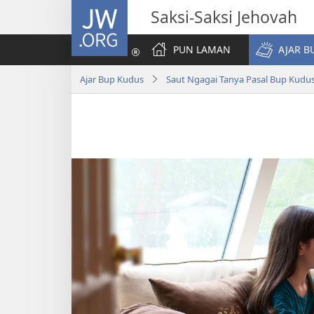
JW.ORG
Saksi-Saksi Jehovah
PUN LAMAN
AJAR B
Ajar Bup Kudus
Saut Ngagai Tanya Pasal Bup Kudu