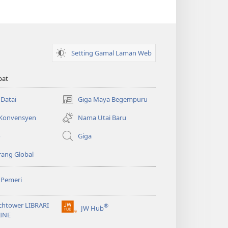
Setting Gamal Laman Web
pat
 Datai
Giga Maya Begempuru
(opens
new
 Konvensyen
Nama Utai Baru
window)
o
Giga
ang Global
 Pemeri
chtower LIBRARI
®
JW Hub
(opens
INE
new