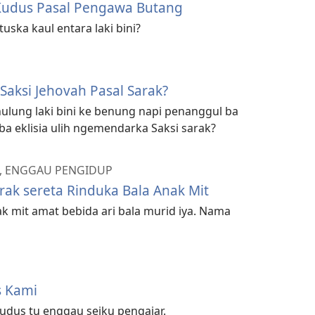
udus Pasal Pengawa Butang
ska kaul entara laki bini?
aksi Jehovah Pasal Sarak?
 nulung laki bini ke benung napi penanggul ba
ba eklisia ulih ngemendarka Saksi sarak?
R, ENGGAU PENGIDUP
arak sereta Rinduka Bala Anak Mit
k mit amat bebida ari bala murid iya. Nama
s Kami
udus tu enggau seiku pengajar.