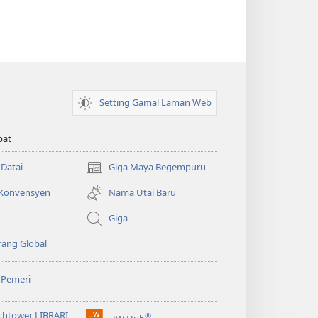
Setting Gamal Laman Web
pat
 Datai
Giga Maya Begempuru
(opens
new
 Konvensyen
Nama Utai Baru
window)
o
Giga
ang Global
 Pemeri
chtower LIBRARI
®