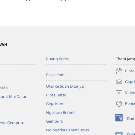
OVAH
Ruang Berita
Chara Jam
Pinta
Pasal Kami
Giga
(opens
Utai Ke Suah Ditanya
p Mit
new
Vide
Pinta Datai
window)
Surat Mai Datai
Pener
Giga Kami
Ngelawa Bethel
Duit
Gempuru
(opens
Kena Gempuru
new
Ngingatka Pemati Jesus
window)
Wat