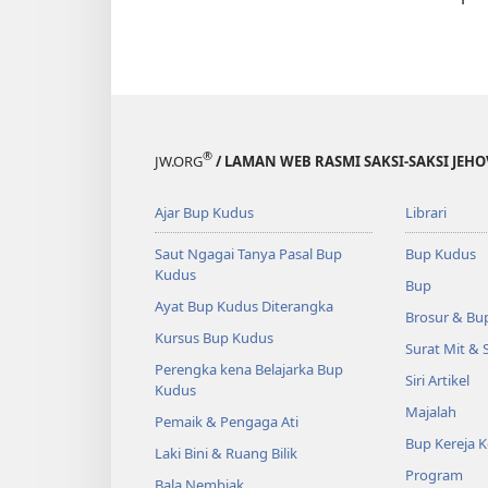
®
JW.ORG
/ LAMAN WEB RASMI SAKSI-SAKSI JEH
Ajar Bup Kudus
Librari
Saut Ngagai Tanya Pasal Bup
Bup Kudus
Kudus
Bup
Ayat Bup Kudus Diterangka
Brosur & Bu
Kursus Bup Kudus
Surat Mit & 
Perengka kena Belajarka Bup
Siri Artikel
Kudus
Majalah
Pemaik & Pengaga Ati
Bup Kereja 
Laki Bini & Ruang Bilik
Program
Bala Nembiak