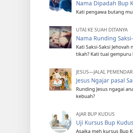
Nama Dipadah Bup K
Kati pengawa butang mutu
UTAI KE SUAH DITANYA
Nama Runding Saksi-S
Kati Saksi-Saksi Jehovah
tikah? Kati tuai gempuru 
JESUS—JALAI, PEMENDA
Jesus Ngajar pasal S
Runding Jesus ngagai ana
kebuah?
AJAR BUP KUDUS
Uji Kursus Bup Kudu
Asaika meh kursus Bup K