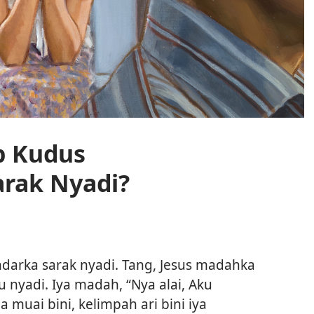
up Kudus
rak Nyadi?
ndarka sarak nyadi. Tang, Jesus madahka
u nyadi. Iya madah, “Nya alai, Aku
 muai bini, kelimpah ari bini iya