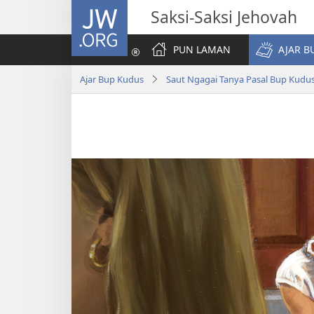
JW.ORG
Saksi-Saksi Jehovah
PUN LAMAN
AJAR B
Ajar Bup Kudus
Saut Ngagai Tanya Pasal Bup Kudu