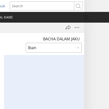
suk
ns
Search
AL KAMI
dow)
BACHA DALAM JAKU