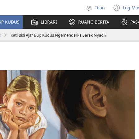
Iban
Log Ma
Pilih
(ope
bansa
new
UP KUDUS
LIBRARI
RUANG BERITA
PAS
jaku
win
s
Kati Bisi Ajar Bup Kudus Ngemendarka Sarak Nyadi?