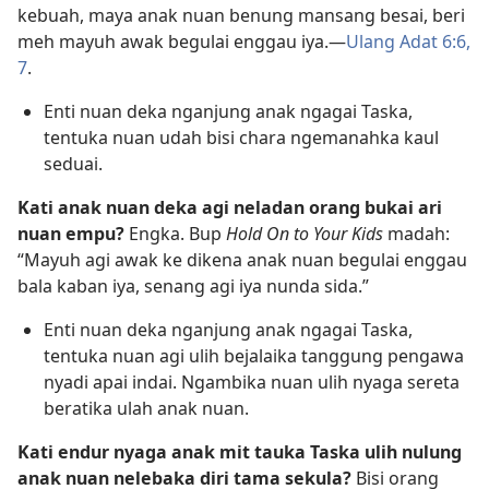
kebuah, maya anak nuan benung mansang besai, beri
meh mayuh awak begulai enggau iya.—
Ulang Adat 6:6,
7
.
Enti nuan deka nganjung anak ngagai Taska,
tentuka nuan udah bisi chara ngemanahka kaul
seduai.
Kati anak nuan deka agi neladan orang bukai ari
nuan empu?
Engka. Bup
Hold On to Your Kids
madah:
“Mayuh agi awak ke dikena anak nuan begulai enggau
bala kaban iya, senang agi iya nunda sida.”
Enti nuan deka nganjung anak ngagai Taska,
tentuka nuan agi ulih bejalaika tanggung pengawa
nyadi apai indai. Ngambika nuan ulih nyaga sereta
beratika ulah anak nuan.
Kati endur nyaga anak mit tauka Taska ulih nulung
anak nuan nelebaka diri tama sekula?
Bisi orang