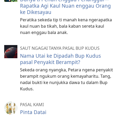
Rapatka Agi Kaul Nuan enggau Orang
ke Dikesayau
Peratika sekeda tip ti manah kena ngerapatka
kaul nuan ba tikah, bala kaban sereta kaul
nuan enggau bala anak.
SAUT NGAGAI TANYA PASAL BUP KUDUS
Nama Utai ke Dipadah Bup Kudus
pasal Penyakit Berampit?
Sekeda orang nyangka, Petara ngena penyakit
berampit ngukum orang kemayaharitu. Tang,
nadai bukti ke nunjukka dawa tu dalam Bup
Kudus.
PASAL KAMI
Pinta Datai