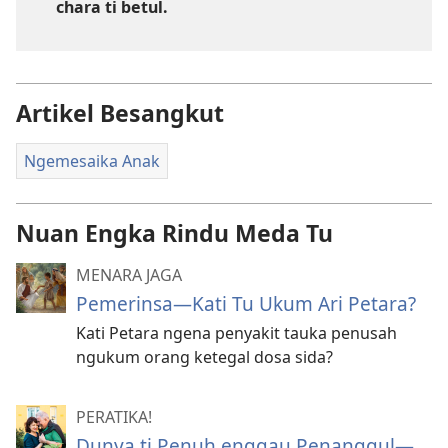
chara ti betul.
Artikel Besangkut
Ngemesaika Anak
Nuan Engka Rindu Meda Tu
MENARA JAGA
Pemerinsa—Kati Tu Ukum Ari Petara?
Kati Petara ngena penyakit tauka penusah
ngukum orang ketegal dosa sida?
PERATIKA!
Dunya ti Penuh enggau Penanggul—