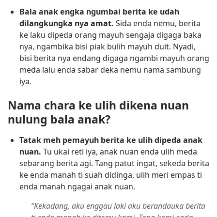
Bala anak engka ngumbai berita ke udah
dilangkungka nya amat.
Sida enda nemu, berita
ke laku dipeda orang mayuh sengaja digaga baka
nya, ngambika bisi piak bulih mayuh duit. Nyadi,
bisi berita nya endang digaga ngambi mayuh orang
meda lalu enda sabar deka nemu nama sambung
iya.
Nama chara ke ulih dikena nuan
nulung bala anak?
Tatak meh pemayuh berita ke ulih dipeda anak
nuan.
Tu ukai reti iya, anak nuan enda ulih meda
sebarang berita agi. Tang patut ingat, sekeda berita
ke enda manah ti suah didinga, ulih meri empas ti
enda manah ngagai anak nuan.
“Kekadang, aku enggau laki aku berandauka berita