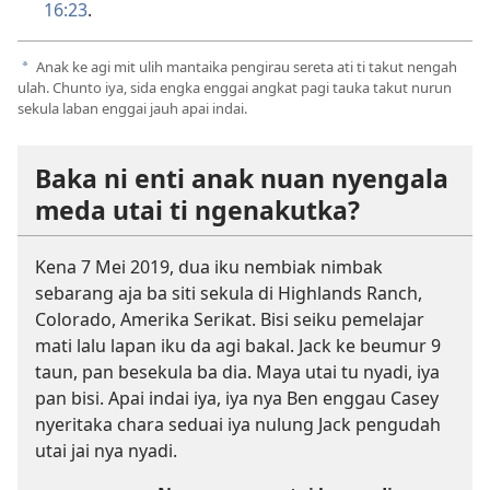
16:23
.
Anak ke agi mit ulih mantaika pengirau sereta ati ti takut nengah
a
ulah. Chunto iya, sida engka enggai angkat pagi tauka takut nurun
sekula laban enggai jauh apai indai.
Baka ni enti anak nuan nyengala
meda utai ti ngenakutka?
Kena 7 Mei 2019, dua iku nembiak nimbak
sebarang aja ba siti sekula di Highlands Ranch,
Colorado, Amerika Serikat. Bisi seiku pemelajar
mati lalu lapan iku da agi bakal. Jack ke beumur 9
taun, pan besekula ba dia. Maya utai tu nyadi, iya
pan bisi. Apai indai iya, iya nya Ben enggau Casey
nyeritaka chara seduai iya nulung Jack pengudah
utai jai nya nyadi.