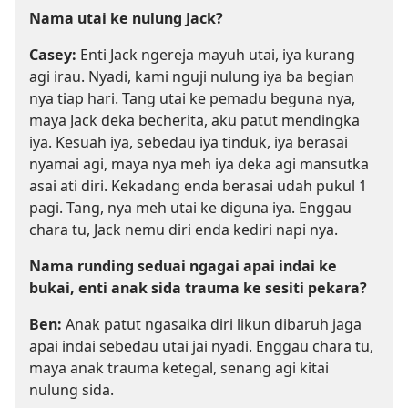
Nama utai ke nulung Jack?
Casey:
Enti Jack ngereja mayuh utai, iya kurang
agi irau. Nyadi, kami nguji nulung iya ba begian
nya tiap hari. Tang utai ke pemadu beguna nya,
maya Jack deka becherita, aku patut mendingka
iya. Kesuah iya, sebedau iya tinduk, iya berasai
nyamai agi, maya nya meh iya deka agi mansutka
asai ati diri. Kekadang enda berasai udah pukul 1
pagi. Tang, nya meh utai ke diguna iya. Enggau
chara tu, Jack nemu diri enda kediri napi nya.
Nama runding seduai ngagai apai indai ke
bukai, enti anak sida trauma ke sesiti pekara?
Ben:
Anak patut ngasaika diri likun dibaruh jaga
apai indai sebedau utai jai nyadi. Enggau chara tu,
maya anak trauma ketegal, senang agi kitai
nulung sida.