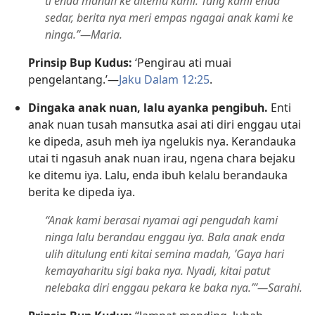
ti enda manah ke ditemu kami. Tang kami enda
sedar, berita nya meri empas ngagai anak kami ke
ninga.”—Maria.
Prinsip Bup Kudus:
‘Pengirau ati muai
pengelantang.’—
Jaku Dalam 12:25
.
Dingaka anak nuan, lalu ayanka pengibuh.
Enti
anak nuan tusah mansutka asai ati diri enggau utai
ke dipeda, asuh meh iya ngelukis nya. Kerandauka
utai ti ngasuh anak nuan irau, ngena chara bejaku
ke ditemu iya. Lalu, enda ibuh kelalu berandauka
berita ke dipeda iya.
“Anak kami berasai nyamai agi pengudah kami
ninga lalu berandau enggau iya. Bala anak enda
ulih ditulung enti kitai semina madah, ’Gaya hari
kemayaharitu sigi baka nya. Nyadi, kitai patut
nelebaka diri enggau pekara ke baka nya.’”—Sarahi.