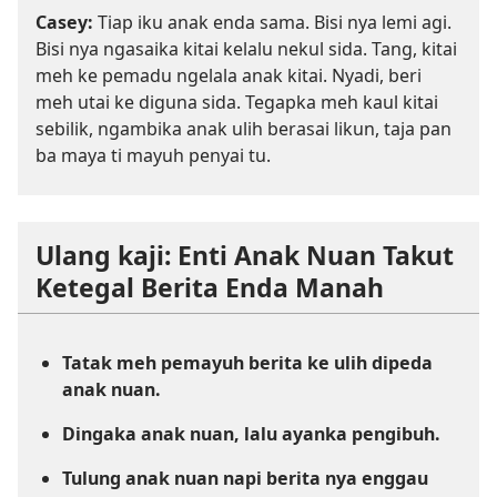
Casey:
Tiap iku anak enda sama. Bisi nya lemi agi.
Bisi nya ngasaika kitai kelalu nekul sida. Tang, kitai
meh ke pemadu ngelala anak kitai. Nyadi, beri
meh utai ke diguna sida. Tegapka meh kaul kitai
sebilik, ngambika anak ulih berasai likun, taja pan
ba maya ti mayuh penyai tu.
Ulang kaji: Enti Anak Nuan Takut
Ketegal Berita Enda Manah
Tatak meh pemayuh berita ke ulih dipeda
anak nuan.
Dingaka anak nuan, lalu ayanka pengibuh.
Tulung anak nuan napi berita nya enggau