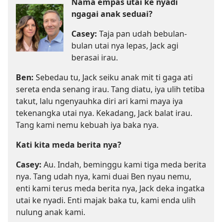
Nama empas utai ke nyadi
ngagai anak seduai?
Casey:
Taja pan udah bebulan-
bulan utai nya lepas, Jack agi
berasai irau.
Ben:
Sebedau tu, Jack seiku anak mit ti gaga ati
sereta enda senang irau. Tang diatu, iya ulih tetiba
takut, lalu ngenyauhka diri ari kami maya iya
tekenangka utai nya. Kekadang, Jack balat irau.
Tang kami nemu kebuah iya baka nya.
Kati kita meda berita nya?
Casey:
Au. Indah, beminggu kami tiga meda berita
nya. Tang udah nya, kami duai Ben nyau nemu,
enti kami terus meda berita nya, Jack deka ingatka
utai ke nyadi. Enti majak baka tu, kami enda ulih
nulung anak kami.