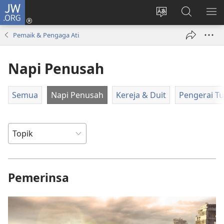
JW.ORG
Log
Masuk
Tukar
Giga
AY
(opens
bansa
JW.ORG
ME
Pemaik & Pengaga Ati
new
jaku
window)
ba
Napi Penusah
laman
web
Semua
Napi Penusah
Kereja & Duit
Pengerai T
Pemerinsa