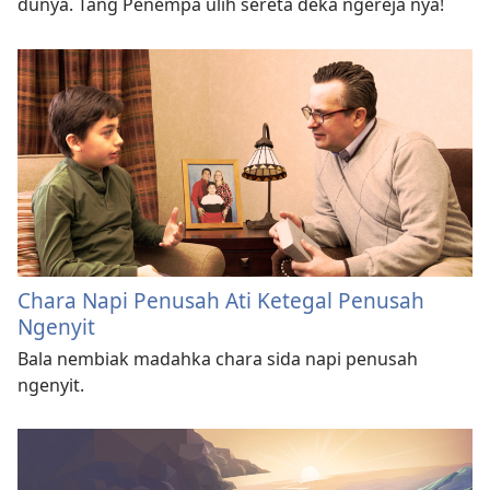
dunya. Tang Penempa ulih sereta deka ngereja nya!
Chara Napi Penusah Ati Ketegal Penusah
Ngenyit
Bala nembiak madahka chara sida napi penusah
ngenyit.