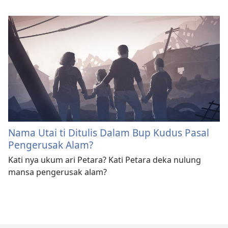
Nama Utai ti Ditulis Dalam Bup Kudus Pasal
Pengerusak Alam?
Kati nya ukum ari Petara? Kati Petara deka nulung
mansa pengerusak alam?