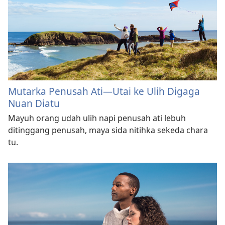
Mutarka Penusah Ati—Utai ke Ulih Digaga
Nuan Diatu
Mayuh orang udah ulih napi penusah ati lebuh
ditinggang penusah, maya sida nitihka sekeda chara
tu.