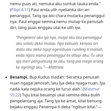
nemu puas ati, nemuka aku suntuk tauka enda.”
(
Pilipi 4:11
) Paul enda ulih nyeliahka diri ari
penanggul. Tang iya
bisi
chara mutarka penanggul
nya. Paul enggai semina nemu mutap ke penusah
diri, tang puas enggau utai ke ulih iya.
“Pengelemi aku iya nya, maya aku bisi penanggul
aku selalu deka mutap. Nya kebuah, kenyau ari
diatu aku deka nguji ngembuan runding ti manah,
enda ngira nama penanggul ke ditapi aku. Tu ukai
aja meri penguntung ke aku, tang pia mega orang
ke ngelingi aku.”—Matthew.
Besampi.
Bup Kudus madah: ‘Serahka penusah
nuan ngagai Jehovah, lalu Iya deka nyaga nuan. Iya
nadai kala nejuka orang ke lurus alah.’ (
Masmur
55:22
) Tuju kitai besampi ukai semina deka bulih
pengelantang aja. Tang iya ke amat, kitai benung
bejaku enggau Penempa ti deka “ngibun kitai.”—