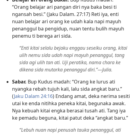
“Orang belajar ari pangan diri nya baka besi ti
ngansah besi.” (Jaku Dalam. 27:17) Reti iya, enti
nuan belajar ari orang ke udah kala napi mayuh
penanggul ba pengidup, nuan tentu bulih mayuh
penemu ti berega ari sida.
“Enti kitai selalu bejaku enggau seseiku orang, kitai
ulih nemu sida udah napi mayuh penanggul, tang
sida agi ulih tan ati. Uji peratika, nama chara ke
dikena sida mutarka penanggul diri.”—Julia.
Sabar.
Bup Kudus madah: “Orang ke lurus ati
nyangka rebah tujuh kali, lalu sida angkat baru.”
(
Jaku Dalam 24:16
) Endang amat, deka nerima sesiti
utai ke enda nitihka peneka kitai, begunaka awak.
Nya kebuah kitai engka berasai tusah ati. Tang iya
ke pemadu beguna, kitai patut deka “angkat baru.”
“Lebuh nuan napi penusah tauka penanggul, ati