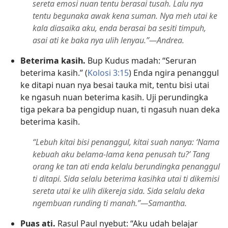
sereta emosi nuan tentu berasai tusah. Lalu nya
tentu begunaka awak kena suman. Nya meh utai ke
kala diasaika aku, enda berasai ba sesiti timpuh,
asai ati ke baka nya ulih lenyau.”—Andrea.
Beterima kasih.
Bup Kudus madah: “Seruran
beterima kasih.” (
Kolosi 3:15
) Enda ngira penanggul
ke ditapi nuan nya besai tauka mit, tentu bisi utai
ke ngasuh nuan beterima kasih. Uji perundingka
tiga pekara ba pengidup nuan, ti ngasuh nuan deka
beterima kasih.
“Lebuh kitai bisi penanggul, kitai suah nanya: ‘Nama
kebuah aku belama-lama kena penusah tu?’ Tang
orang ke tan ati enda kelalu berundingka penanggul
ti ditapi. Sida selalu beterima kasihka utai ti dikemisi
sereta utai ke ulih dikereja sida. Sida selalu deka
ngembuan runding ti manah.”—Samantha.
Puas ati.
Rasul Paul nyebut: “Aku udah belajar