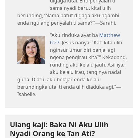
digaga kitai. Enti penyalah ti
sama nyadi baru, kitai ulih
berunding, ‘Nama patut digaga aku ngambi
enda ngulang penyalah ti sama?’”—Sarahi.
“Aku rinduka ayat ba
Matthew
6:27
. Jesus nanya: “Kati kita ulih
nginsur umur diri panjai agi
ngena pengirau kita?” Kekadang,
runding aku kelalu jauh. Asil iya,
aku kelalu irau, tang nya nadai
guna. Diatu, aku belajar enda kelalu
berundingka utai ti enda ulih diaduka agi.”—
Isabelle.
Ulang kaji: Baka Ni Aku Ulih
Nyadi Orang ke Tan Ati?