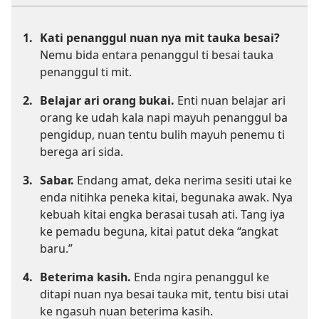
1.
Kati penanggul nuan nya mit tauka besai?
Nemu bida entara penanggul ti besai tauka
penanggul ti mit.
2.
Belajar ari orang bukai.
Enti nuan belajar ari
orang ke udah kala napi mayuh penanggul ba
pengidup, nuan tentu bulih mayuh penemu ti
berega ari sida.
3.
Sabar.
Endang amat, deka nerima sesiti utai ke
enda nitihka peneka kitai, begunaka awak. Nya
kebuah kitai engka berasai tusah ati. Tang iya
ke pemadu beguna, kitai patut deka “angkat
baru.”
4.
Beterima kasih.
Enda ngira penanggul ke
ditapi nuan nya besai tauka mit, tentu bisi utai
ke ngasuh nuan beterima kasih.