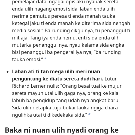
pemelajar datai ngagai opis aku nyabak sereta
enda ulih nagang emosi sida, laban enda ulih
nerima pemutus peresa ti enda manah tauka
ketegal jaku ti enda manah ke diterima sida nengah
media sosial.” Ba runding cikgu nya, tu penanggul ti
mit aja. Tang iya enda nemu, enti sida enda ulih
mutarka penanggul nya, nyau kelama sida engka
bisi penanggul ba pengerai iya nya, “ba runding
tauka emosi.”
a
Laban ati ti tan mega ulih meri nuan
penguntung ke diatu sereta dudi hari.
Lutur
Richard Lerner nulis: “Orang besai tuai ke mujur
sereta mayuh utai ulih gaga nya, orang ke kala
labuh ba pengidup tang udah nya angkat baru.
Sida ulih netapka tuju bukai tauka ngiga chara
ngulihka utai ti dikedekaka sida.”
b
Baka ni nuan ulih nyadi orang ke