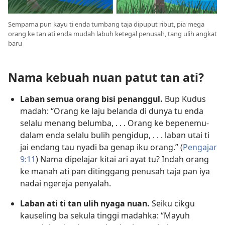
Sempama pun kayu ti enda tumbang taja dipuput ribut, pia mega
orang ke tan ati enda mudah labuh ketegal penusah, tang ulih angkat
baru
Nama kebuah nuan patut tan ati?
Laban semua orang bisi penanggul.
Bup Kudus
madah: “Orang ke laju belanda di dunya tu enda
selalu menang belumba, . . . Orang ke bepenemu-
dalam enda selalu bulih pengidup, . . . laban utai ti
jai endang tau nyadi ba genap iku orang.” (
Pengajar
9:11
) Nama dipelajar kitai ari ayat tu? Indah orang
ke manah ati pan ditinggang penusah taja pan iya
nadai ngereja penyalah.
Laban ati ti tan ulih nyaga nuan.
Seiku cikgu
kauseling ba sekula tinggi madahka: “Mayuh