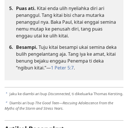
5.
Puas ati.
Kitai enda ulih nyeliahka diri ari
penanggul. Tang kitai bisi chara mutarka
penanggul nya. Baka Paul, kitai enggai semina
nemu mutap ke penusah diri, tang puas
enggau utai ke ulih kitai.
6.
Besampi.
Tuju kitai besampi ukai semina deka
bulih pengelantang aja. Tang iya ke amat, kitai
benung bejaku enggau Penempa ti deka
“ngibun kitai.”—
1 Peter 5:7
.
Jaku ke diambi ari bup
Disconnected,
ti dikeluarka Thomas Kersting.
a
Diambi ari bup
The Good Teen—Rescuing Adolescence From the
b
Myths of the Storm and Stress Years.