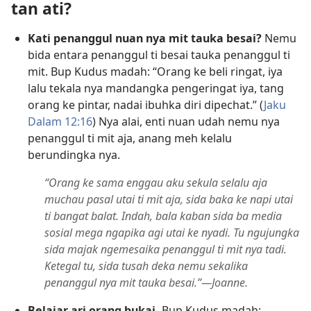
tan ati?
Kati penanggul nuan nya mit tauka besai?
Nemu
bida entara penanggul ti besai tauka penanggul ti
mit. Bup Kudus madah: “Orang ke beli ringat, iya
lalu tekala nya mandangka pengeringat iya, tang
orang ke pintar, nadai ibuhka diri dipechat.” (
Jaku
Dalam 12:16
) Nya alai, enti nuan udah nemu nya
penanggul ti mit aja, anang meh kelalu
berundingka nya.
“Orang ke sama enggau aku sekula selalu aja
muchau pasal utai ti mit aja, sida baka ke napi utai
ti bangat balat. Indah, bala kaban sida ba media
sosial mega ngapika agi utai ke nyadi. Tu ngujungka
sida majak ngemesaika penanggul ti mit nya tadi.
Ketegal tu, sida tusah deka nemu sekalika
penanggul nya mit tauka besai.”—Joanne.
Belajar ari orang bukai.
Bup Kudus madah: