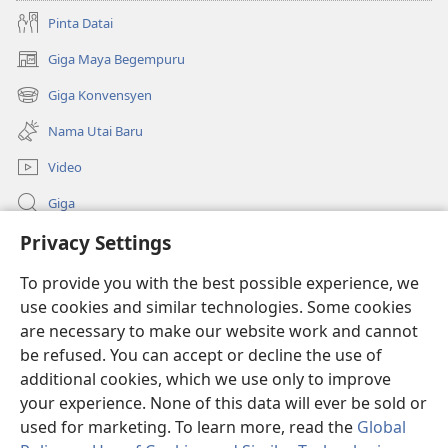
Pinta Datai
Giga Maya Begempuru
(opens
new
Giga Konvensyen
(opens
window)
new
Nama Utai Baru
window)
Video
Giga
Privacy Settings
Penerang Global
To provide you with the best possible experience, we
Duit Pemeri
(opens
use cookies and similar technologies. Some cookies
new
are necessary to make our website work and cannot
window)
Watchtower LIBRARI ONLINE
be refused. You can accept or decline the use of
(opens
new
additional cookies, which we use only to improve
®
JW Hub
window)
(opens
your experience. None of this data will ever be sold or
new
used for marketing. To learn more, read the
Global
window)