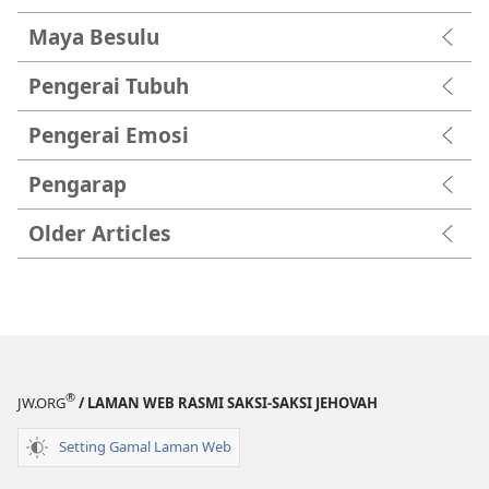
Maya Besulu
Pengerai Tubuh
Pengerai Emosi
Pengarap
Older Articles
®
JW.ORG
/ LAMAN WEB RASMI SAKSI-SAKSI JEHOVAH
Setting Gamal Laman Web