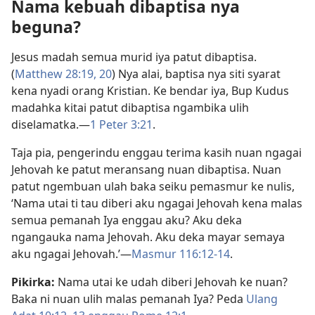
Nama kebuah dibaptisa nya
beguna?
Jesus madah semua murid iya patut dibaptisa.
(
Matthew 28:19, 20
) Nya alai, baptisa nya siti syarat
kena nyadi orang Kristian. Ke bendar iya, Bup Kudus
madahka kitai patut dibaptisa ngambika ulih
diselamatka.—
1 Peter 3:21
.
Taja pia, pengerindu enggau terima kasih nuan ngagai
Jehovah ke patut meransang nuan dibaptisa. Nuan
patut ngembuan ulah baka seiku pemasmur ke nulis,
‘Nama utai ti tau diberi aku ngagai Jehovah kena malas
semua pemanah Iya enggau aku? Aku deka
ngangauka nama Jehovah. Aku deka mayar semaya
aku ngagai Jehovah.’—
Masmur 116:12-14
.
Pikirka:
Nama utai ke udah diberi Jehovah ke nuan?
Baka ni nuan ulih malas pemanah Iya? Peda
Ulang