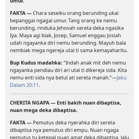
umur.
FAKTA —
Chara seseiku orang berunding ukai
bepanggai ngagai umur. Tang orang ke nemu
berunding, rinduka Jehovah sereta deka ngasika
Iya. Maya agi biak, Josep, Samuel enggau Josiah
udah ngayanka diri nemu berunding. Mayuh bala
nembiak mega ngereja utai ti sama kemayaharitu.
Bup Kudus madahka:
“Indah anak mit deh nemu
ngayanka pendiau diri ari utai ti dikereja sida. Kita
nemu enti sida nya betul ati sereta manah.”—
Jaku
Dalam 20:11
.
CHERITA NGAPA — Enti bakih nuan dibaptisa,
nuan mega deka dibaptisa.
FAKTA —
Pemutus deka nyerahka diri sereta
dibaptisa nya pemutus diri empu. Nuan ngaga
pemutus tu ketegal nuan amat deka dibaptisa, lalu