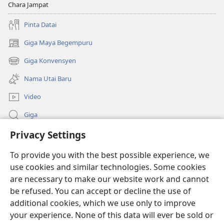
Chara Jampat
Pinta Datai
Giga Maya Begempuru
(opens
new
Giga Konvensyen
(opens
window)
new
Nama Utai Baru
window)
Video
Giga
Privacy Settings
Penerang Global
To provide you with the best possible experience, we
Duit Pemeri
(opens
use cookies and similar technologies. Some cookies
new
are necessary to make our website work and cannot
window)
Watchtower LIBRARI ONLINE
be refused. You can accept or decline the use of
(opens
new
additional cookies, which we use only to improve
®
JW Hub
window)
(opens
your experience. None of this data will ever be sold or
new