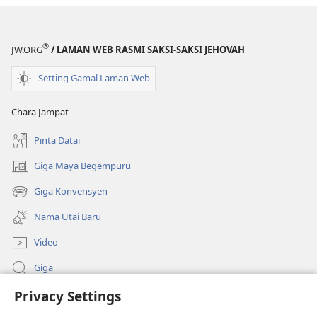
®
JW.ORG
/ LAMAN WEB RASMI SAKSI-SAKSI JEHOVAH
Setting Gamal Laman Web
Chara Jampat
Pinta Datai
Giga Maya Begempuru
(opens
new
Giga Konvensyen
(opens
window)
new
Nama Utai Baru
window)
Video
Giga
Privacy Settings
Penerang Global