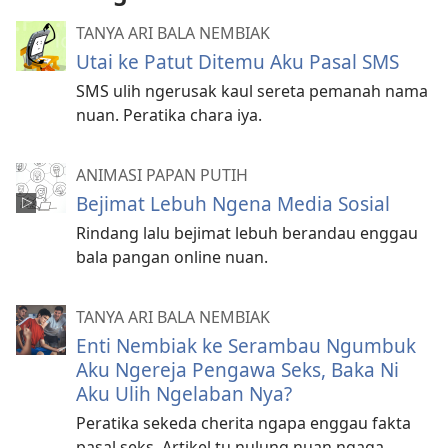
TANYA ARI BALA NEMBIAK
Utai ke Patut Ditemu Aku Pasal SMS
SMS ulih ngerusak kaul sereta pemanah nama
nuan. Peratika chara iya.
ANIMASI PAPAN PUTIH
Bejimat Lebuh Ngena Media Sosial
Rindang lalu bejimat lebuh berandau enggau
bala pangan online nuan.
TANYA ARI BALA NEMBIAK
Enti Nembiak ke Serambau Ngumbuk
Aku Ngereja Pengawa Seks, Baka Ni
Aku Ulih Ngelaban Nya?
Peratika sekeda cherita ngapa enggau fakta
pasal seks. Artikel tu nulung nuan ngaga