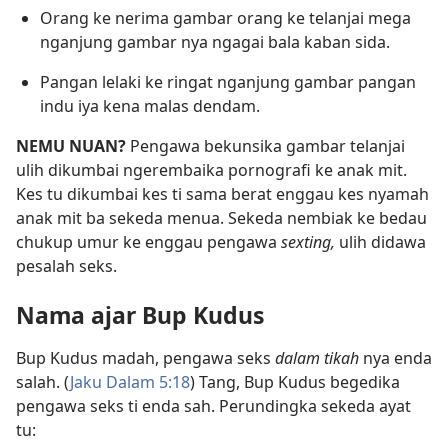
Orang ke nerima gambar orang ke telanjai mega
nganjung gambar nya ngagai bala kaban sida.
Pangan lelaki ke ringat nganjung gambar pangan
indu iya kena malas dendam.
NEMU NUAN?
Pengawa bekunsika gambar telanjai
ulih dikumbai ngerembaika pornografi ke anak mit.
Kes tu dikumbai kes ti sama berat enggau kes nyamah
anak mit ba sekeda menua. Sekeda nembiak ke bedau
chukup umur ke enggau pengawa
sexting,
ulih didawa
pesalah seks.
Nama ajar Bup Kudus
Bup Kudus madah, pengawa seks
dalam tikah
nya enda
salah. (
Jaku Dalam 5:18
) Tang, Bup Kudus begedika
pengawa seks ti enda sah. Perundingka sekeda ayat
tu: