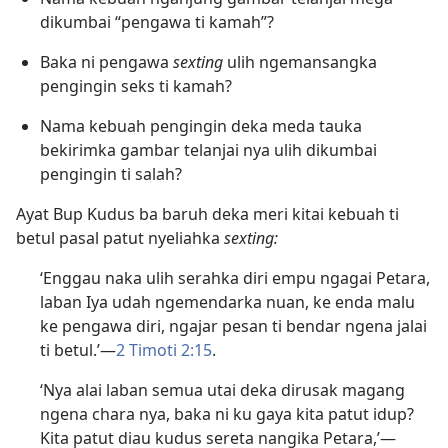
dikumbai “pengawa ti kamah”?
Baka ni pengawa
sexting
ulih ngemansangka
pengingin seks ti kamah?
Nama kebuah pengingin deka meda tauka
bekirimka gambar telanjai nya ulih dikumbai
pengingin ti salah?
Ayat Bup Kudus ba baruh deka meri kitai kebuah ti
betul pasal patut nyeliahka
sexting:
‘Enggau naka ulih serahka diri empu ngagai Petara,
laban Iya udah ngemendarka nuan, ke enda malu
ke pengawa diri, ngajar pesan ti bendar ngena jalai
ti betul.’—
2 Timoti 2:15
.
‘Nya alai laban semua utai deka dirusak magang
ngena chara nya, baka ni ku gaya kita patut idup?
Kita patut diau kudus sereta nangika Petara,’—