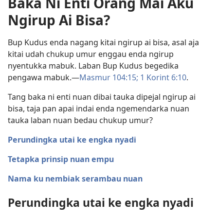
Baka Ni Enti Orang Mai Aku
Ngirup Ai Bisa?
Bup Kudus enda nagang kitai ngirup ai bisa, asal aja
kitai udah chukup umur enggau enda ngirup
nyentukka mabuk. Laban Bup Kudus begedika
pengawa mabuk.—
Masmur 104:15;
1 Korint 6:10
.
Tang baka ni enti nuan dibai tauka dipejal ngirup ai
bisa, taja pan apai indai enda ngemendarka nuan
tauka laban nuan bedau chukup umur?
Perundingka utai ke engka nyadi
Tetapka prinsip nuan empu
Nama ku nembiak serambau nuan
Perundingka utai ke engka nyadi