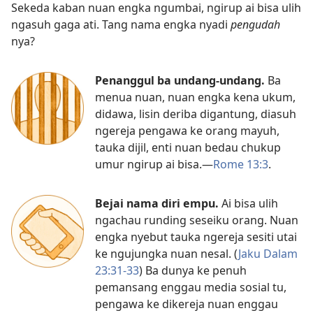
Sekeda kaban nuan engka ngumbai, ngirup ai bisa ulih
ngasuh gaga ati. Tang nama engka nyadi
pengudah
nya?
Penanggul ba undang-undang.
Ba
menua nuan, nuan engka kena ukum,
didawa, lisin deriba digantung, diasuh
ngereja pengawa ke orang mayuh,
tauka dijil, enti nuan bedau chukup
umur ngirup ai bisa.—
Rome 13:3
.
Bejai nama diri empu.
Ai bisa ulih
ngachau runding seseiku orang. Nuan
engka nyebut tauka ngereja sesiti utai
ke ngujungka nuan nesal. (
Jaku Dalam
23:31-33
) Ba dunya ke penuh
pemansang enggau media sosial tu,
pengawa ke dikereja nuan enggau