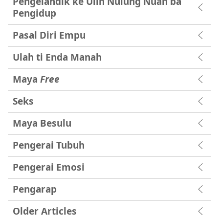
Pengelandik ke Ulih Nulung Nuan ba
Pengidup
Pasal Diri Empu
Ulah ti Enda Manah
Maya
Free
Seks
Maya Besulu
Pengerai Tubuh
Pengerai Emosi
Pengarap
Older Articles