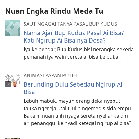
Nuan Engka Rindu Meda Tu
SAUT NGAGAI TANYA PASAL BUP KUDUS
Nama Ajar Bup Kudus Pasal Ai Bisa?
Kati Ngirup Ai Bisa nya Dosa?
Iya ke bendar, Bup Kudus bisi nerangka sekeda
pemanah iya wain sereta ai bisa ke bukai.
ANIMASI PAPAN PUTIH
Berunding Dulu Sebedau Ngirup Ai
Bisa
Lebuh mabuk, mayuh orang deka nyebut
tauka ngereja utai ti ulih ngemedis sida empu.
Baka ni nuan ulih nyaga sereta nyeliahka diri
ari penanggul ke nyadi ketegal ngirup ai bisa?