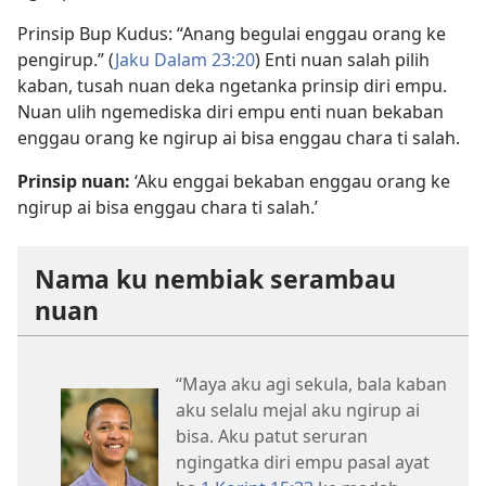
Prinsip Bup Kudus: “Anang begulai enggau orang ke
pengirup.” (
Jaku Dalam 23:20
) Enti nuan salah pilih
kaban, tusah nuan deka ngetanka prinsip diri empu.
Nuan ulih ngemediska diri empu enti nuan bekaban
enggau orang ke ngirup ai bisa enggau chara ti salah.
Prinsip nuan:
‘Aku enggai bekaban enggau orang ke
ngirup ai bisa enggau chara ti salah.’
Nama ku nembiak serambau
nuan
“Maya aku agi sekula, bala kaban
aku selalu mejal aku ngirup ai
bisa. Aku patut seruran
ngingatka diri empu pasal ayat