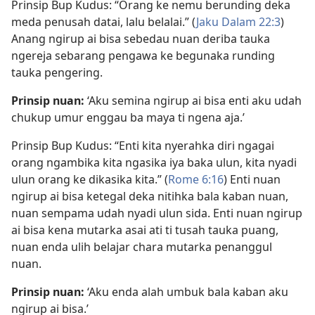
Prinsip Bup Kudus: “Orang ke nemu berunding deka
meda penusah datai, lalu belalai.” (
Jaku Dalam 22:3
)
Anang ngirup ai bisa sebedau nuan deriba tauka
ngereja sebarang pengawa ke begunaka runding
tauka pengering.
Prinsip nuan:
‘Aku semina ngirup ai bisa enti aku udah
chukup umur enggau ba maya ti ngena aja.’
Prinsip Bup Kudus: “Enti kita nyerahka diri ngagai
orang ngambika kita ngasika iya baka ulun, kita nyadi
ulun orang ke dikasika kita.” (
Rome 6:16
) Enti nuan
ngirup ai bisa ketegal deka nitihka bala kaban nuan,
nuan sempama udah nyadi ulun sida. Enti nuan ngirup
ai bisa kena mutarka asai ati ti tusah tauka puang,
nuan enda ulih belajar chara mutarka penanggul
nuan.
Prinsip nuan:
‘Aku enda alah umbuk bala kaban aku
ngirup ai bisa.’