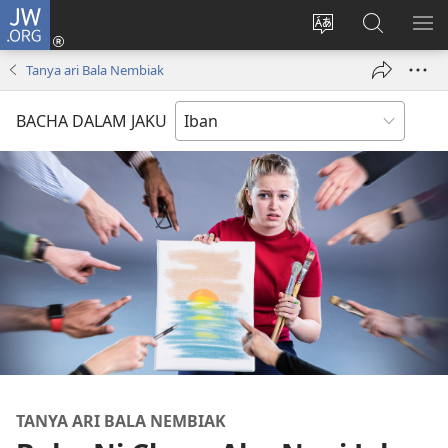
JW.ORG
Log
Masuk
Tukar
Giga
AY
(opens
bansa
JW.ORG
ME
Tanya ari Bala Nembiak
new
jaku
window)
ba
BACHA DALAM JAKU
laman
web
TANYA ARI BALA NEMBIAK