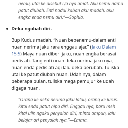
nemu, utai ke disebut iya nya amat. Aku nemu nama
patut diubah. Enti nadai kaban aku madah, aku
engka enda nemu diri.”—Sophia.
Deka ngubah diri.
Bup Kudus madah, “Nuan bepenemu-dalam enti
nuan nerima jaku rara enggau ajar.” (
Jaku Dalam
15:5
) Maya nuan diberi jaku, nuan engka berasai
pedis ati. Tang enti nuan deka nerima jaku nya,
nuan enda pedis ati agi lalu deka berubah. Tuliska
utai ke patut diubah nuan. Udah nya, dalam
beberapa bulan, tuliska mega pemujur ke udah
digaga nuan.
“Orang ke deka nerima jaku lalau, orang ke lurus.
Kitai enda patut nipu diri. Enggau nya, baru meh
kitai ulih ngaku penyalah diri, minta ampun, lalu
belajar ari penyalah nya.”—Emma.