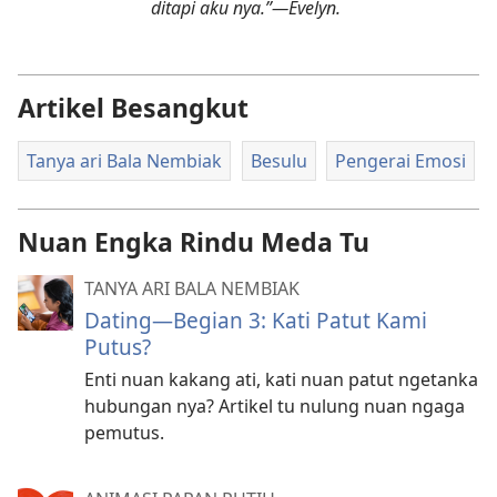
ditapi aku nya.”—Evelyn.
Artikel Besangkut
Tanya ari Bala Nembiak
Besulu
Pengerai Emosi
Nuan Engka Rindu Meda Tu
TANYA ARI BALA NEMBIAK
Dating—Begian 3: Kati Patut Kami
Putus?
Enti nuan kakang ati, kati nuan patut ngetanka
hubungan nya? Artikel tu nulung nuan ngaga
pemutus.