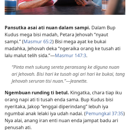
Pansutka asai ati nuan dalam sampi.
Dalam Bup
Kudus mega bisi madah, Petara Jehovah “nyaut
sampi.” (
Masmur 65:2
) Bisi mega ayat ke bukai
madahka, Jehovah deka “ngeraika orang ke tusah ati
lalu malut telih sida.”—
Masmur 147:3
.
“Pinta meh sukung sereta peransang ke diguna nuan
ari Jehovah. Bisi hari ke tusah agi ari hari ke bukai, tang
Jehovah seruran tisi nuan.”—Jeanette.
Ngembuan runding ti betul.
Kingatka, chara tiap iku
orang napi ati ti tusah enda sama. Bup Kudus bisi
nyeritaka, Jakop “enggai diperindang” lebuh iya
ngumbai anak lelaki iya udah nadai. (
Pemungkal 37:35
)
Nya alai, anang iran enti nuan enda jampat badu ari
penusah ati.