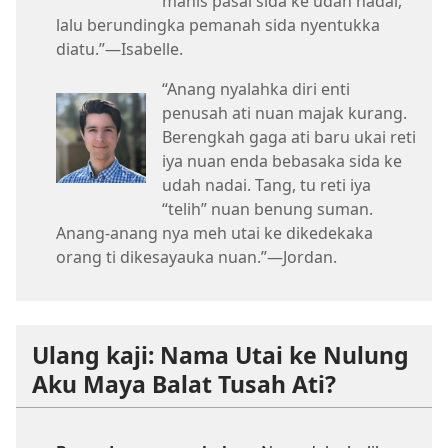
manis pasal sida ke udah nadai,
lalu berundingka pemanah sida nyentukka
diatu.”—Isabelle.
“Anang nyalahka diri enti
penusah ati nuan majak kurang.
Berengkah gaga ati baru ukai reti
iya nuan enda bebasaka sida ke
udah nadai. Tang, tu reti iya
“telih” nuan benung suman.
Anang-anang nya meh utai ke dikedekaka
orang ti dikesayauka nuan.”—Jordan.
Ulang kaji: Nama Utai ke Nulung
Aku Maya Balat Tusah Ati?