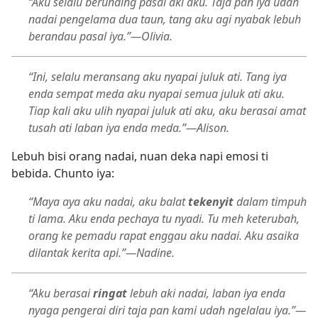
“Aku selalu berunding pasal aki aku. Taja pan iya udah
nadai pengelama dua taun, tang aku agi nyabak lebuh
berandau pasal iya.”—Olivia.
“Ini, selalu meransang aku nyapai juluk ati. Tang iya
enda sempat meda aku nyapai semua juluk ati aku.
Tiap kali aku ulih nyapai juluk ati aku, aku berasai amat
tusah ati laban iya enda meda.”—Alison.
Lebuh bisi orang nadai, nuan deka napi emosi ti
bebida. Chunto iya:
“Maya aya aku nadai, aku balat
tekenyit
dalam timpuh
ti lama. Aku enda pechaya tu nyadi. Tu meh keterubah,
orang ke pemadu rapat enggau aku nadai. Aku asaika
dilantak kerita api.”—Nadine.
“Aku berasai
ringat
lebuh aki nadai, laban iya enda
nyaga pengerai diri taja pan kami udah ngelalau iya.”—