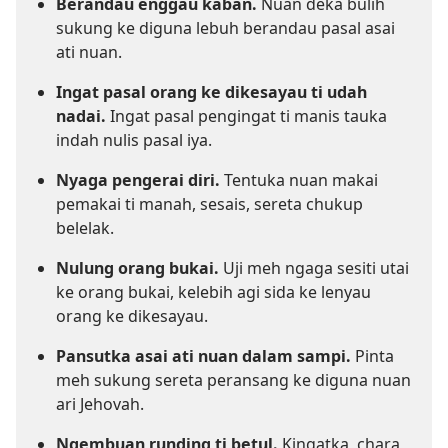
Berandau enggau kaban.
Nuan deka bulih
sukung ke diguna lebuh berandau pasal asai
ati nuan.
Ingat pasal orang ke dikesayau ti udah
nadai.
Ingat pasal pengingat ti manis tauka
indah nulis pasal iya.
Nyaga pengerai diri.
Tentuka nuan makai
pemakai ti manah, sesais, sereta chukup
belelak.
Nulung orang bukai.
Uji meh ngaga sesiti utai
ke orang bukai, kelebih agi sida ke lenyau
orang ke dikesayau.
Pansutka asai ati nuan dalam sampi.
Pinta
meh sukung sereta peransang ke diguna nuan
ari Jehovah.
Ngembuan runding ti betul.
Kingatka, chara