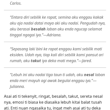
Carlos.
“Entara diri sebilik ke rapat, semina aku enggau kakak
aku aja nadai datai maya aki aku nadai. Pengudah nya,
aku berasai
besalah
laban aku enda ngucap selamat
tinggal ngagai iya.”—Adriana.
“Sepasang laki bini ke rapat enggau kami sebilik mati
eksiden. Udah nya, tiap kali diri sebilik kami pansut ari
rumah, aku
takut
iya deka mati mega.”—Jared.
“Lebuh ini aku nadai tiga taun ti udah, aku
nesal
laban
enda meri mayuh agi awak begulai enggau iya.”—
Julianna.
Asai ati ti tekenyit, ringat, besalah, takut, sereta nesal
nya, emosi ti biasa ke diasaika lebuh kitai balat tusah
ati. Enti nuan ngasaika tu, ingat meh asai ati tu deka