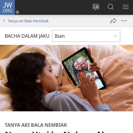
JW.ORG
Log
Masuk
Tukar
Giga
AY
(opens
bansa
JW.ORG
ME
Tanya ari Bala Nembiak
new
jaku
window)
ba
BACHA DALAM JAKU
laman
web
TANYA ARI BALA NEMBIAK