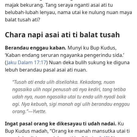
majak bekurang. Tang seraya nganti asai ati tu
belubah-lubah lenyau, nama utai ke nulung nuan maya
balat tusah ati?
Chara napi asai ati ti balat tusah
Berandau enggau kaban.
Munyi ku Bup Kudus,
‘Kaban endang seruran ngayanka pengerindu sida.’
(
Jaku Dalam 17:17
) Nuan deka bulih sukung ke diguna
lebuh berandau pasal asai ati nuan.
“Tusah ati enda ulih diseliahka. Kekadang, nuan
ngasaika ulih napi penusah ati nya kediri, tang tetiba
udah nya, nuan ngasaika utai tu enda ulih nyadi baik
agi. Nya kebuah, sigi manah agi ulih berandau enggau
orang.”—Yvette.
Ingat pasal orang ke dikesayau ti udah nadai.
Ku
Bup Kudus madah, “Orang ke manah mansutka utai ti