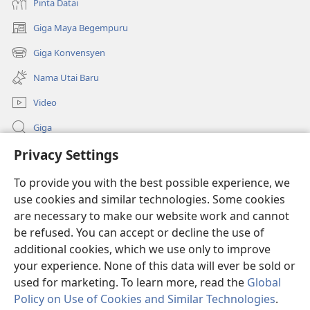
Pinta Datai
Giga Maya Begempuru
(opens
new
Giga Konvensyen
(opens
window)
new
Nama Utai Baru
window)
Video
Giga
Privacy Settings
Penerang Global
To provide you with the best possible experience, we
Duit Pemeri
(opens
use cookies and similar technologies. Some cookies
new
are necessary to make our website work and cannot
window)
Watchtower LIBRARI ONLINE
be refused. You can accept or decline the use of
(opens
new
additional cookies, which we use only to improve
®
JW Hub
window)
(opens
your experience. None of this data will ever be sold or
new
used for marketing. To learn more, read the
Global
window)
Policy on Use of Cookies and Similar Technologies
.