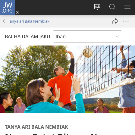
JW.ORG
Log
Masuk
Tukar
Giga
AY
(opens
bansa
JW.ORG
ME
Tanya ari Bala Nembiak
new
jaku
window)
ba
BACHA DALAM JAKU
laman
web
TANYA ARI BALA NEMBIAK