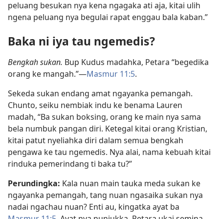
peluang besukan nya kena ngagaka ati aja, kitai ulih
ngena peluang nya begulai rapat enggau bala kaban.”
Baka ni iya tau ngemedis?
Bengkah sukan.
Bup Kudus madahka, Petara “begedika
orang ke mangah.”—
Masmur 11:5
.
Sekeda sukan endang amat ngayanka pemangah.
Chunto, seiku nembiak indu ke benama Lauren
madah, “Ba sukan boksing, orang ke main nya sama
bela numbuk pangan diri. Ketegal kitai orang Kristian,
kitai patut nyeliahka diri dalam semua bengkah
pengawa ke tau ngemedis. Nya alai, nama kebuah kitai
rinduka pemerindang ti baka tu?”
Perundingka:
Kala nuan main tauka meda sukan ke
ngayanka pemangah, tang nuan ngasaika sukan nya
nadai ngachau nuan? Enti au, kingatka ayat ba
Masmur 11:5
. Ayat nya nunjukka, Petara ukai semina