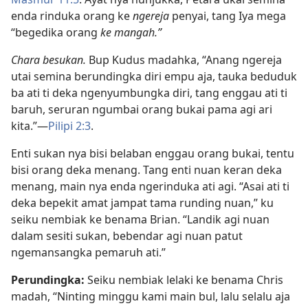
enda rinduka orang ke
ngereja
penyai, tang Iya mega
“begedika orang
ke mangah.”
Chara besukan.
Bup Kudus madahka, “Anang ngereja
utai semina berundingka diri empu aja, tauka beduduk
ba ati ti deka ngenyumbungka diri, tang enggau ati ti
baruh, seruran ngumbai orang bukai pama agi ari
kita.”—
Pilipi 2:3
.
Enti sukan nya bisi belaban enggau orang bukai, tentu
bisi orang deka menang. Tang enti nuan keran deka
menang, main nya enda ngerinduka ati agi. “Asai ati ti
deka bepekit amat jampat tama runding nuan,” ku
seiku nembiak ke benama Brian. “Landik agi nuan
dalam sesiti sukan, bebendar agi nuan patut
ngemansangka pemaruh ati.”
Perundingka:
Seiku nembiak lelaki ke benama Chris
madah, “Ninting minggu kami main bul, lalu selalu aja