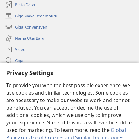
Pinta Datai
Giga Maya Begempuru
(opens
new
Giga Konvensyen
(opens
window)
new
Nama Utai Baru
window)
Video
Giga
Privacy Settings
Penerang Global
To provide you with the best possible experience, we
Duit Pemeri
(opens
use cookies and similar technologies. Some cookies
new
are necessary to make our website work and cannot
window)
Watchtower LIBRARI ONLINE
be refused. You can accept or decline the use of
(opens
new
additional cookies, which we use only to improve
®
JW Hub
window)
(opens
your experience. None of this data will ever be sold or
new
used for marketing. To learn more, read the
Global
window)
Policy on Use of Cookies and Similar Technologies
.