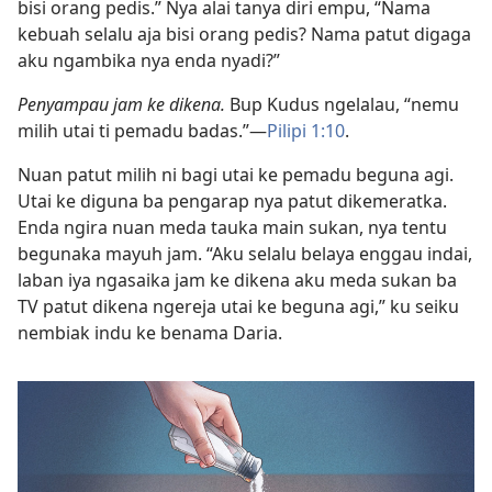
bisi orang pedis.” Nya alai tanya diri empu, “Nama
kebuah selalu aja bisi orang pedis? Nama patut digaga
aku ngambika nya enda nyadi?”
Penyampau jam ke dikena.
Bup Kudus ngelalau, “nemu
milih utai ti pemadu badas.”—
Pilipi 1:10
.
Nuan patut milih ni bagi utai ke pemadu beguna agi.
Utai ke diguna ba pengarap nya patut dikemeratka.
Enda ngira nuan meda tauka main sukan, nya tentu
begunaka mayuh jam. “Aku selalu belaya enggau indai,
laban iya ngasaika jam ke dikena aku meda sukan ba
TV patut dikena ngereja utai ke beguna agi,” ku seiku
nembiak indu ke benama Daria.