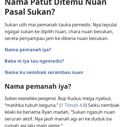
Nama Patut Ditemu Nuan
Pasal Sukan?
Sukan ulih mai pemanah tauka pemedis. Nya tepulai
ngagai sukan ke dipilih nuan, chara nuan besukan,
sereta penyampau jam ke dikena nuan besukan.
Nama pemanah iya?
Baka ni iya tau ngemedis?
Nama ku nembiak serambau nuan
Nama pemanah iya?
Sukan manahka pengerai.
Bup Kudus mega nyebut,
“matihka tubuh beguna.” (
1 Timoti 4:8
) Seiku nembiak
lelaki ke benama Ryan madah, “Sukan ngasuh nuan
seruran aktif. Nya jauh manah agi ari ke duduk ba
rumah aja lalu main
game.”