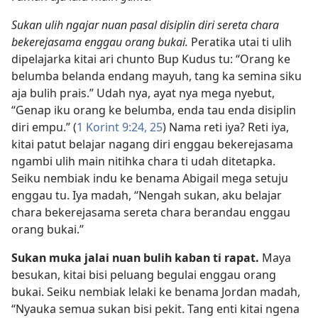
Sukan ulih ngajar nuan pasal disiplin diri sereta chara
bekerejasama enggau orang bukai.
Peratika utai ti ulih
dipelajarka kitai ari chunto Bup Kudus tu: “Orang ke
belumba belanda endang mayuh, tang ka semina siku
aja bulih prais.” Udah nya, ayat nya mega nyebut,
“Genap iku orang ke belumba, enda tau enda disiplin
diri empu.” (
1 Korint 9:24, 25
) Nama reti iya? Reti iya,
kitai patut belajar nagang diri enggau bekerejasama
ngambi ulih main nitihka chara ti udah ditetapka.
Seiku nembiak indu ke benama Abigail mega setuju
enggau tu. Iya madah, “Nengah sukan, aku belajar
chara bekerejasama sereta chara berandau enggau
orang bukai.”
Sukan muka jalai nuan bulih kaban ti rapat.
Maya
besukan, kitai bisi peluang begulai enggau orang
bukai. Seiku nembiak lelaki ke benama Jordan madah,
“Nyauka semua sukan bisi pekit. Tang enti kitai ngena