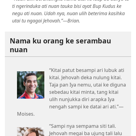
ti ngerinduka ati nuan tauka bisi ayat Bup Kudus ke
negu ati nuan. Udah nya, nuan ulih beterima kasihka
utai tu ngagai Jehovah.”​—Brian.
Nama ku orang ke serambau
nuan
“Kitai patut besampi ari lubuk ati
kitai. Jehovah deka nulung kitai.
Taja pan Iya nemu, utai ke diguna
sebedau kitai minta, tang kitai
ulih nunjukka diri arapka Iya
nengah sampi ke datai ari ati.”​—
Moises.
“Sampi nya sempama siti tali.
Jehovah megai ba ujung tali lalu