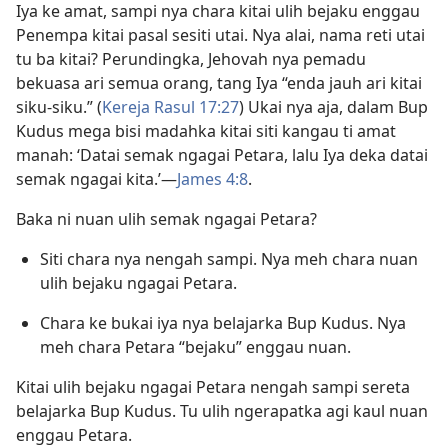
Iya ke amat, sampi nya chara kitai ulih bejaku enggau
Penempa kitai pasal sesiti utai. Nya alai, nama reti utai
tu ba kitai? Perundingka, Jehovah nya pemadu
bekuasa ari semua orang, tang Iya “enda jauh ari kitai
siku-siku.” (
Kereja Rasul 17:27
) Ukai nya aja, dalam Bup
Kudus mega bisi madahka kitai siti kangau ti amat
manah: ‘Datai semak ngagai Petara, lalu Iya deka datai
semak ngagai kita.’​—
James 4:8
.
Baka ni nuan ulih semak ngagai Petara?
Siti chara nya nengah sampi. Nya meh chara nuan
ulih bejaku ngagai Petara.
Chara ke bukai iya nya belajarka Bup Kudus. Nya
meh chara Petara “bejaku” enggau nuan.
Kitai ulih bejaku ngagai Petara nengah sampi sereta
belajarka Bup Kudus. Tu ulih ngerapatka agi kaul nuan
enggau Petara.