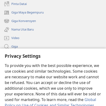
Pinta Datai
Giga Maya Begempuru
(opens
new
Giga Konvensyen
(opens
window)
new
Nama Utai Baru
window)
Video
Giga
Privacy Settings
Penerang Global
To provide you with the best possible experience, we
Duit Pemeri
(opens
use cookies and similar technologies. Some cookies
new
are necessary to make our website work and cannot
window)
Watchtower LIBRARI ONLINE
be refused. You can accept or decline the use of
(opens
new
additional cookies, which we use only to improve
®
JW Hub
window)
(opens
your experience. None of this data will ever be sold or
new
used for marketing. To learn more, read the
Global
window)
Policy on Use of Cookies and Similar Technologies
.