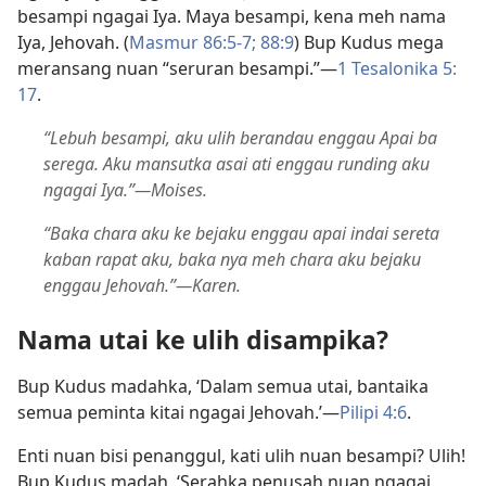
besampi ngagai Iya. Maya besampi, kena meh nama
Iya, Jehovah. (
Masmur 86:​5-7;
88:9
) Bup Kudus mega
meransang nuan “seruran besampi.”​—
1 Tesalonika 5:​
17
.
“Lebuh besampi, aku ulih berandau enggau Apai ba
serega. Aku mansutka asai ati enggau runding aku
ngagai Iya.”​—Moises.
“Baka chara aku ke bejaku enggau apai indai sereta
kaban rapat aku, baka nya meh chara aku bejaku
enggau Jehovah.”​—Karen.
Nama utai ke ulih disampika?
Bup Kudus madahka, ‘Dalam semua utai, bantaika
semua peminta kitai ngagai Jehovah.’​—
Pilipi 4:6
.
Enti nuan bisi penanggul, kati ulih nuan besampi? Ulih!
Bup Kudus madah, ‘Serahka penusah nuan ngagai