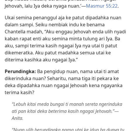
Jehovah, lalu Iya deka nyaga nuan.’​—
Masmur 55:22
.
Ukai semina penanggul aja ke patut dipadahka nuan
dalam sampi. Seiku nembiak indu ke benama
Chantella madah, “Aku enggau Jehovah enda ulih nyadi
kaban rapat enti aku semina minta tulung ari Iya. Ba
aku, sampi terima kasih ngagai Iya nya utai ti patut
dikemeratka. Aku patut madahka semua utai ke
diterima kasihka aku ngagai Iya.”
Perundingka:
Ba pengidup nuan, nama utai ti amat
dikerinduka nuan? Seharitu, nama tiga iti pekara ke
deka dipadahka nuan ngagai Jehovah kena ngayanka
terima kasih?
“Lebuh kitai meda bungai ti manah sereta ngerinduka
ati pan kitai deka beterima kasih ngagai Jehovah.”​—
Anita.
“Nuan ulih berundingka nama utai ke idup ba dunya tu