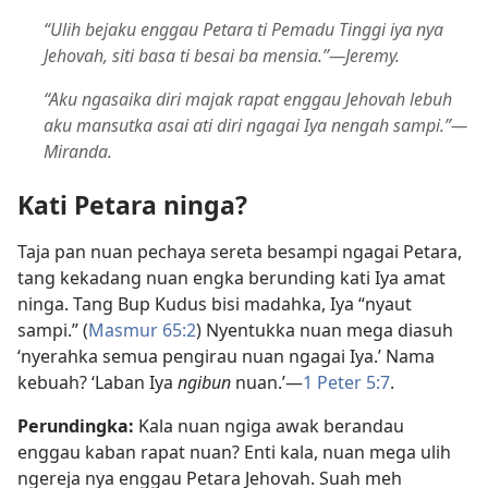
“Ulih bejaku enggau Petara ti Pemadu Tinggi iya nya
Jehovah, siti basa ti besai ba mensia.”​—Jeremy.
“Aku ngasaika diri majak rapat enggau Jehovah lebuh
aku mansutka asai ati diri ngagai Iya nengah sampi.”​—
Miranda.
Kati Petara ninga?
Taja pan nuan pechaya sereta besampi ngagai Petara,
tang kekadang nuan engka berunding kati Iya amat
ninga. Tang Bup Kudus bisi madahka, Iya “nyaut
sampi.” (
Masmur 65:2
) Nyentukka nuan mega diasuh
‘nyerahka semua pengirau nuan ngagai Iya.’ Nama
kebuah? ‘Laban Iya
ngibun
nuan.’​—
1 Peter 5:7
.
Perundingka:
Kala nuan ngiga awak berandau
enggau kaban rapat nuan? Enti kala, nuan mega ulih
ngereja nya enggau Petara Jehovah. Suah meh