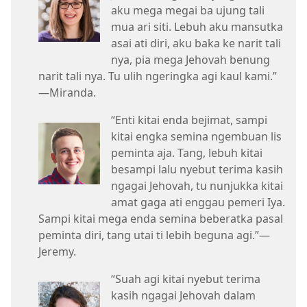
aku mega megai ba ujung tali
mua ari siti. Lebuh aku mansutka
asai ati diri, aku baka ke narit tali
nya, pia mega Jehovah benung
narit tali nya. Tu ulih ngeringka agi kaul kami.”​
—Miranda.
“Enti kitai enda bejimat, sampi
kitai engka semina ngembuan lis
peminta aja. Tang, lebuh kitai
besampi lalu nyebut terima kasih
ngagai Jehovah, tu nunjukka kitai
amat gaga ati enggau pemeri Iya.
Sampi kitai mega enda semina beberatka pasal
peminta diri, tang utai ti lebih beguna agi.”​—
Jeremy.
“Suah agi kitai nyebut terima
kasih ngagai Jehovah dalam