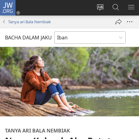
JW.ORG
Log
Masuk
Tukar
Giga
AY
(opens
bansa
JW.ORG
ME
Tanya ari Bala Nembiak
new
jaku
window)
ba
BACHA DALAM JAKU
laman
web
TANYA ARI BALA NEMBIAK