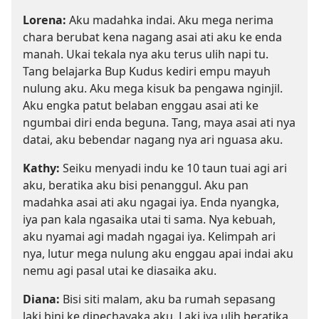
Lorena:
Aku madahka indai. Aku mega nerima
chara berubat kena nagang asai ati aku ke enda
manah. Ukai tekala nya aku terus ulih napi tu.
Tang belajarka Bup Kudus kediri empu mayuh
nulung aku. Aku mega kisuk ba pengawa nginjil.
Aku engka patut belaban enggau asai ati ke
ngumbai diri enda beguna. Tang, maya asai ati nya
datai, aku bebendar nagang nya ari nguasa aku.
Kathy:
Seiku menyadi indu ke 10 taun tuai agi ari
aku, beratika aku bisi penanggul. Aku pan
madahka asai ati aku ngagai iya. Enda nyangka,
iya pan kala ngasaika utai ti sama. Nya kebuah,
aku nyamai agi madah ngagai iya. Kelimpah ari
nya, lutur mega nulung aku enggau apai indai aku
nemu agi pasal utai ke diasaika aku.
Diana:
Bisi siti malam, aku ba rumah sepasang
laki bini ke dipechayaka aku. Laki iya ulih beratika