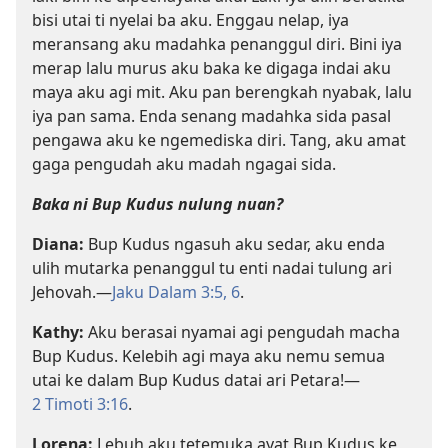
bisi utai ti nyelai ba aku. Enggau nelap, iya
meransang aku madahka penanggul diri. Bini iya
merap lalu murus aku baka ke digaga indai aku
maya aku agi mit. Aku pan berengkah nyabak, lalu
iya pan sama. Enda senang madahka sida pasal
pengawa aku ke ngemediska diri. Tang, aku amat
gaga pengudah aku madah ngagai sida.
Baka ni Bup Kudus nulung nuan?
Diana:
Bup Kudus ngasuh aku sedar, aku enda
ulih mutarka penanggul tu enti nadai tulung ari
Jehovah.—
Jaku Dalam 3:5, 6
.
Kathy:
Aku berasai nyamai agi pengudah macha
Bup Kudus. Kelebih agi maya aku nemu semua
utai ke dalam Bup Kudus datai ari Petara!—
2 Timoti 3:16
.
Lorena:
Lebuh aku tetemuka ayat Bup Kudus ke