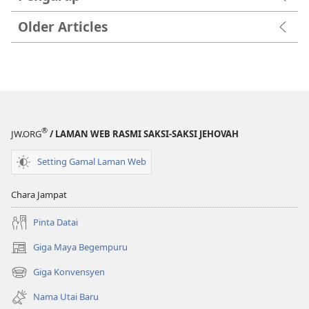
Older Articles
®
JW.ORG
/ LAMAN WEB RASMI SAKSI-SAKSI JEHOVAH
Setting Gamal Laman Web
Chara Jampat
Pinta Datai
Giga Maya Begempuru
(opens
new
Giga Konvensyen
(opens
window)
new
Nama Utai Baru
window)