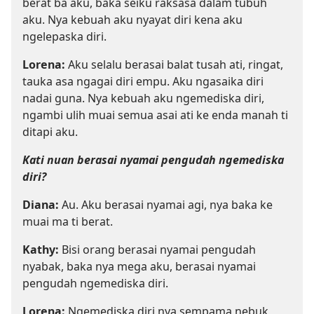
berat ba aku, baka seiku raksasa dalam tubuh
aku. Nya kebuah aku nyayat diri kena aku
ngelepaska diri.
Lorena:
Aku selalu berasai balat tusah ati, ringat,
tauka asa ngagai diri empu. Aku ngasaika diri
nadai guna. Nya kebuah aku ngemediska diri,
ngambi ulih muai semua asai ati ke enda manah ti
ditapi aku.
Kati nuan berasai nyamai pengudah ngemediska
diri?
Diana:
Au. Aku berasai nyamai agi, nya baka ke
muai ma ti berat.
Kathy:
Bisi orang berasai nyamai pengudah
nyabak, baka nya mega aku, berasai nyamai
pengudah ngemediska diri.
Lorena:
Ngemediska diri nya sempama nebuk