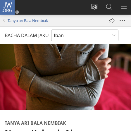
JW.ORG
Log
Masuk
Tukar
Giga
AY
(opens
bansa
JW.ORG
ME
Tanya ari Bala Nembiak
new
jaku
window)
ba
BACHA DALAM JAKU
laman
web
TANYA ARI BALA NEMBIAK