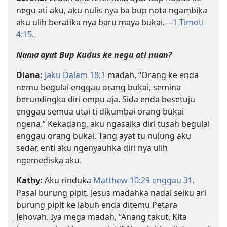
negu ati aku, aku nulis nya ba bup nota ngambika
aku ulih beratika nya baru maya bukai.—
1 Timoti
4:15
.
Nama ayat Bup Kudus ke negu ati nuan?
Diana:
Jaku Dalam 18:1
madah, “Orang ke enda
nemu begulai enggau orang bukai, semina
berundingka diri empu aja. Sida enda besetuju
enggau semua utai ti dikumbai orang bukai
ngena.” Kekadang, aku ngasaika diri tusah begulai
enggau orang bukai. Tang ayat tu nulung aku
sedar, enti aku ngenyauhka diri nya ulih
ngemediska aku.
Kathy:
Aku rinduka
Matthew 10:29 enggau
31
.
Pasal burung pipit. Jesus madahka nadai seiku ari
burung pipit ke labuh enda ditemu Petara
Jehovah. Iya mega madah, “Anang takut. Kita