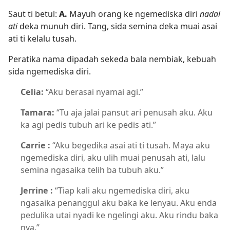
Saut ti betul:
A.
Mayuh orang ke ngemediska diri
nadai
ati
deka munuh diri. Tang, sida semina deka muai asai
ati ti kelalu tusah.
Peratika nama dipadah sekeda bala nembiak, kebuah
sida ngemediska diri.
Celia:
“Aku berasai nyamai agi.”
Tamara:
“Tu aja jalai pansut ari penusah aku. Aku
ka agi pedis tubuh ari ke pedis ati.”
Carrie :
“Aku begedika asai ati ti tusah. Maya aku
ngemediska diri, aku ulih muai penusah ati, lalu
semina ngasaika telih ba tubuh aku.”
Jerrine :
“Tiap kali aku ngemediska diri, aku
ngasaika penanggul aku baka ke lenyau. Aku enda
pedulika utai nyadi ke ngelingi aku. Aku rindu baka
nya.”