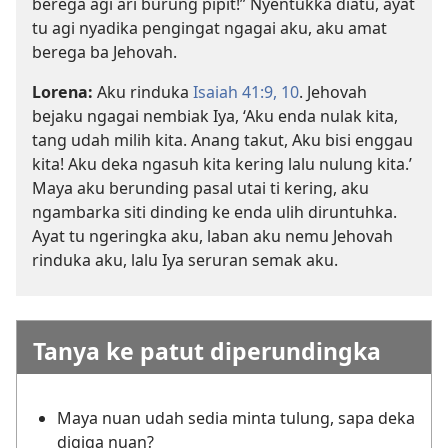
berega agi ari burung pipit!” Nyentukka diatu, ayat
tu agi nyadika pengingat ngagai aku, aku amat
berega ba Jehovah.
Lorena:
Aku rinduka
Isaiah 41:9, 10
. Jehovah
bejaku ngagai nembiak Iya, ‘Aku enda nulak kita,
tang udah milih kita. Anang takut, Aku bisi enggau
kita! Aku deka ngasuh kita kering lalu nulung kita.’
Maya aku berunding pasal utai ti kering, aku
ngambarka siti dinding ke enda ulih diruntuhka.
Ayat tu ngeringka aku, laban aku nemu Jehovah
rinduka aku, lalu Iya seruran semak aku.
Tanya ke patut diperundingka
Maya nuan udah sedia minta tulung, sapa deka
digiga nuan?