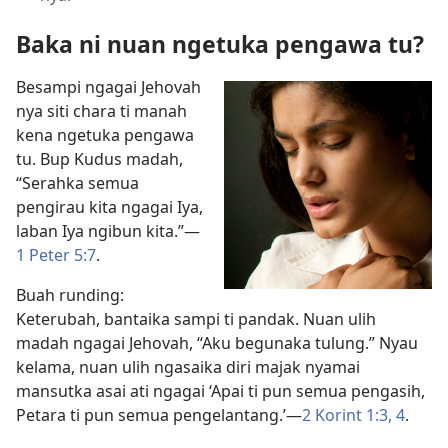
Baka ni nuan ngetuka pengawa tu?
Besampi ngagai Jehovah
nya siti chara ti manah
kena ngetuka pengawa
tu. Bup Kudus madah,
“Serahka semua
pengirau kita ngagai Iya,
laban Iya ngibun kita.”—
1 Peter 5:7
.
Buah runding:
Keterubah, bantaika sampi ti pandak. Nuan ulih
madah ngagai Jehovah, “Aku begunaka tulung.” Nyau
kelama, nuan ulih ngasaika diri majak nyamai
mansutka asai ati ngagai ‘Apai ti pun semua pengasih,
Petara ti pun semua pengelantang.’—
2 Korint 1:3, 4
.