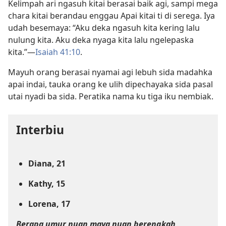
Kelimpah ari ngasuh kitai berasai baik agi, sampi mega
chara kitai berandau enggau Apai kitai ti di serega. Iya
udah besemaya: “Aku deka ngasuh kita kering lalu
nulung kita. Aku deka nyaga kita lalu ngelepaska
kita.”—
Isaiah 41:10
.
Mayuh orang berasai nyamai agi lebuh sida madahka
apai indai, tauka orang ke ulih dipechayaka sida pasal
utai nyadi ba sida. Peratika nama ku tiga iku nembiak.
Interbiu
Diana, 21
Kathy, 15
Lorena, 17
Berapa umur nuan maya nuan berengkah