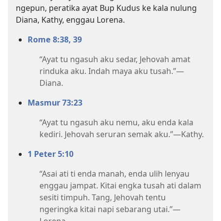
ngepun, peratika ayat Bup Kudus ke kala nulung
Diana, Kathy, enggau Lorena.
Rome 8:38, 39
“Ayat tu ngasuh aku sedar, Jehovah amat
rinduka aku. Indah maya aku tusah.”—
Diana.
Masmur 73:23
“Ayat tu ngasuh aku nemu, aku enda kala
kediri. Jehovah seruran semak aku.”—Kathy.
1 Peter 5:10
“Asai ati ti enda manah, enda ulih lenyau
enggau jampat. Kitai engka tusah ati dalam
sesiti timpuh. Tang, Jehovah tentu
ngeringka kitai napi sebarang utai.”—