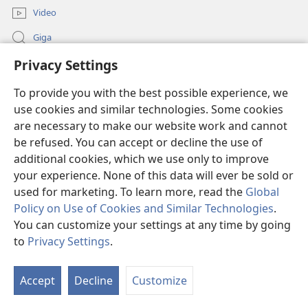
Video
Giga
Privacy Settings
Penerang Global
To provide you with the best possible experience, we
Duit Pemeri
(opens
use cookies and similar technologies. Some cookies
new
are necessary to make our website work and cannot
window)
Watchtower LIBRARI ONLINE
be refused. You can accept or decline the use of
(opens
new
additional cookies, which we use only to improve
®
JW Hub
window)
(opens
your experience. None of this data will ever be sold or
new
used for marketing. To learn more, read the
Global
window)
Policy on Use of Cookies and Similar Technologies
.
You can customize your settings at any time by going
Copyright
© 2026 Watch Tower Bible and Tract Society of Pennsylvania.
to
Privacy Settings
.
SYARAT NGENA
|
POLISI PENERANG DIRI
|
PRIVACY SETTINGS
Accept
Decline
Customize