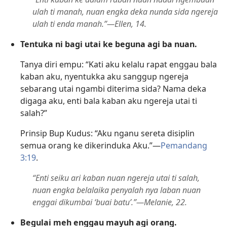
ulah ti manah, nuan engka deka nunda sida ngereja
ulah ti enda manah.”—Ellen, 14.
Tentuka ni bagi utai ke beguna agi ba nuan.
Tanya diri empu: “Kati aku kelalu rapat enggau bala
kaban aku, nyentukka aku sanggup ngereja
sebarang utai ngambi diterima sida? Nama deka
digaga aku, enti bala kaban aku ngereja utai ti
salah?”
Prinsip Bup Kudus: “Aku nganu sereta disiplin
semua orang ke dikerinduka Aku.”—
Pemandang
3:19
.
“Enti seiku ari kaban nuan ngereja utai ti salah,
nuan engka belalaika penyalah nya laban nuan
enggai dikumbai ‘buai batu’.”—Melanie, 22.
Begulai meh enggau mayuh agi orang.