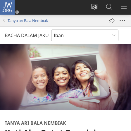
JW.ORG
Log
Masuk
Tukar
Giga
AY
(opens
bansa
JW.ORG
ME
Tanya ari Bala Nembiak
new
jaku
window)
ba
BACHA DALAM JAKU
laman
web
TANYA ARI BALA NEMBIAK