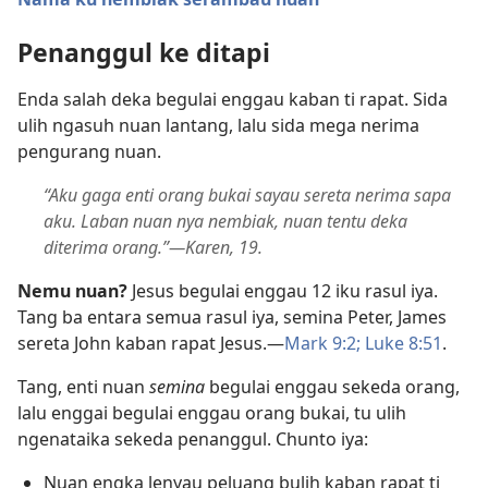
Penanggul ke ditapi
Enda salah deka begulai enggau kaban ti rapat. Sida
ulih ngasuh nuan lantang, lalu sida mega nerima
pengurang nuan.
“Aku gaga enti orang bukai sayau sereta nerima sapa
aku. Laban nuan nya nembiak, nuan tentu deka
diterima orang.”—Karen, 19.
Nemu nuan?
Jesus begulai enggau 12 iku rasul iya.
Tang ba entara semua rasul iya, semina Peter, James
sereta John kaban rapat Jesus.—
Mark 9:2;
Luke 8:51
.
Tang, enti nuan
semina
begulai enggau sekeda orang,
lalu enggai begulai enggau orang bukai, tu ulih
ngenataika sekeda penanggul. Chunto iya:
Nuan engka lenyau peluang bulih kaban rapat ti