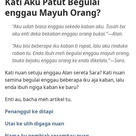
Kati Aku Patut Begulai
enggau Mayuh Orang?
“Aku udah biasa enggau sekeda kaban aku. Tusah ba
aku enti deka bekaban enggau orang bukai.”—Alan.
“Aku bisi beberapa iku kaban ti rapat, lalu aku rinduka
raban tu. Enda ibuh meh begulai enggau mayuh orang,
tauka bejaku enggau orang ke enda dikelala.”—Sara.
Kati nuan setuju enggau Alan sereta Sara? Kati nuan
semina begulai enggau beberapa iku aja kaban, lalu
enda ibuh ngiga kaban ke baru?
Enti au, bacha meh artikel tu.
Penanggul ke ditapi
Utai ke ulih digaga nuan
Nama ku nembiak serambau nuan