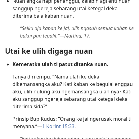
Nuan engka napi penanggul, kelebih agi enti nuan
sanggup ngereja sebarang utai ketegal deka
diterima bala kaban nuan.
“Seiku aja kaban ke jai, ulih ngasuh semua kaban ke
bukai pan tepalit.”—Martina, 17.
Utai ke ulih digaga nuan
Kemeratka ulah ti patut ditanka nuan.
Tanya diri empu: “Nama ulah ke deka
dikemansangka aku? Kati kaban ke begulai enggau
aku, ulih nulung aku ngemansangka ulah nya? Kati
aku sanggup ngereja sebarang utai ketegal deka
diterima sida?”
Prinsip Bup Kudus: “Orang ke jai ngerusak moral ti
menyana.”—
1 Korint 15:33
.
“Enti kaban ke dalam raban nuan nadai ngembuan