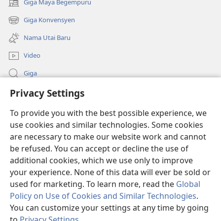
Giga Maya Begempuru
(opens
new
Giga Konvensyen
(opens
window)
new
Nama Utai Baru
window)
Video
Giga
Privacy Settings
Penerang Global
To provide you with the best possible experience, we
Duit Pemeri
(opens
use cookies and similar technologies. Some cookies
new
are necessary to make our website work and cannot
window)
Watchtower LIBRARI ONLINE
be refused. You can accept or decline the use of
(opens
new
additional cookies, which we use only to improve
®
JW Hub
window)
(opens
your experience. None of this data will ever be sold or
new
used for marketing. To learn more, read the
Global
window)
Policy on Use of Cookies and Similar Technologies
.
You can customize your settings at any time by going
Copyright
© 2026 Watch Tower Bible and Tract Society of Pennsylvania.
to
Privacy Settings
.